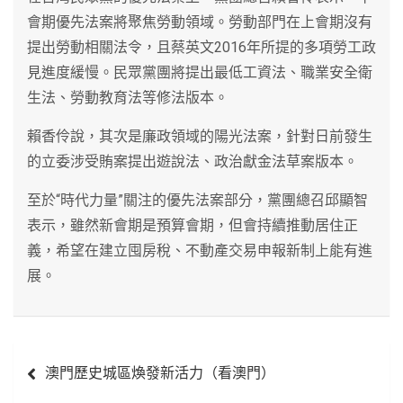
會期優先法案將聚焦勞動領域。勞動部門在上會期沒有
提出勞動相關法令，且蔡英文2016年所提的多項勞工政
見進度緩慢。民眾黨團將提出最低工資法、職業安全衛
生法、勞動教育法等修法版本。
賴香伶說，其次是廉政領域的陽光法案，針對日前發生
的立委涉受賄案提出遊說法、政治獻金法草案版本。
至於“時代力量”關注的優先法案部分，黨團總召邱顯智
表示，雖然新會期是預算會期，但會持續推動居住正
義，希望在建立囤房稅、不動產交易申報新制上能有進
展。
文
澳門歷史城區煥發新活力（看澳門）
章