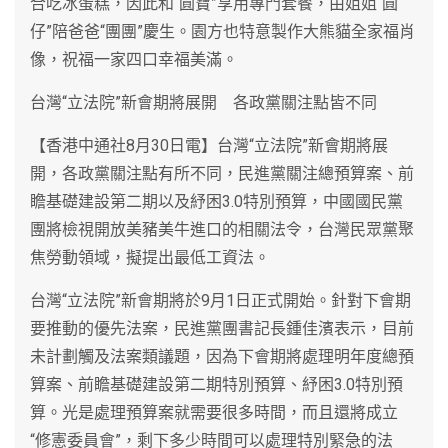
合吃冰蛋糕，因此和“圓寶”享用專門套餐，由姐姐“圓
仔”陪爸爸“團團”慶生。園方也特意製作大熊貓全家福肖
像，祝福一家四口幸福美滿。
台灣“立法院”新會期將展開 各政黨關注點皆不同
【香港中通社8月30日電】台灣“立法院”新會期將展
開，各政黨關注點有所不同，民進黨關注總預算案、前
瞻基礎建設第二期以及紓困3.0特別預算，中國國民黨
團將檢視開放美豬美牛進口的相關法令，台灣民眾黨聚
焦勞動領域，擬提出最低工資法。
台灣“立法院”新會期將於9月1日正式開始。針對下會期
要推動的優先法案，民進黨團書記長鍾佳濱表示，目前
未計劃觸及法案類議題，因為下會期將處理明年度總預
算案、前瞻基礎建設第二期特別預算、紓困3.0特別預
算。光是處理預算案就需要很多時間，而且還將成立
“修憲委員會”，剩下多少時間可以處理特別緊急的法