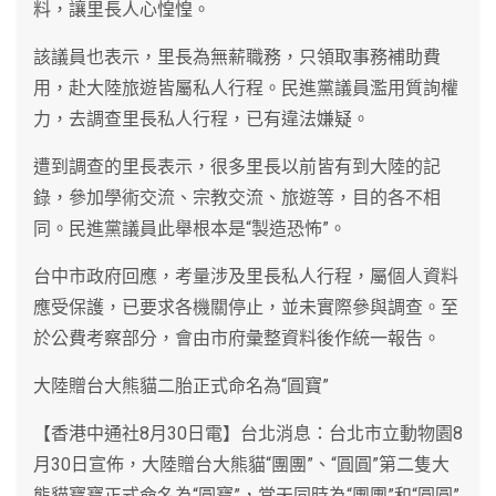
料，讓里長人心惶惶。
該議員也表示，里長為無薪職務，只領取事務補助費
用，赴大陸旅遊皆屬私人行程。民進黨議員濫用質詢權
力，去調查里長私人行程，已有違法嫌疑。
遭到調查的里長表示，很多里長以前皆有到大陸的記
錄，參加學術交流、宗教交流、旅遊等，目的各不相
同。民進黨議員此舉根本是“製造恐怖”。
台中市政府回應，考量涉及里長私人行程，屬個人資料
應受保護，已要求各機關停止，並未實際參與調查。至
於公費考察部分，會由市府彙整資料後作統一報告。
大陸贈台大熊貓二胎正式命名為“圓寶”
【香港中通社8月30日電】台北消息：台北市立動物園8
月30日宣佈，大陸贈台大熊貓“團團”、“圓圓”第二隻大
熊貓寶寶正式命名為“圓寶”，當天同時為“團團”和“圓圓”