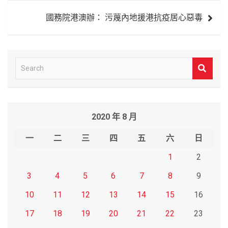
導
國務院港澳辦： 污蔑內地援港抗疫居心惡毒
覽
S
e
a
r
2020 年 8 月
c
h
一
二
三
四
五
六
日
1
2
3
4
5
6
7
8
9
10
11
12
13
14
15
16
17
18
19
20
21
22
23