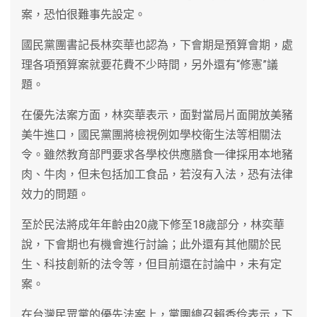
案，恐怕很難事先設定。
國民黨團書記長林奕華也認為，下會期是預算會期，處
理各項預算案就要花費不少時間，另外還有“修憲”議
題。
在優先法案方面，林奕華表示，面對當局片面開放美豬
美牛進口，國民黨團將檢視例如學校衛生法等相關法
令。雖然教育部門要求各學校供應膳食一律採用本地豬
肉、牛肉，但未包括加工食品，若沒有入法，恐有法律
效力的問題。
至於民法將成年年齡由20歲下修至18歲部分，林奕華
說，下會期也有機會進行討論；此外還有其他關於民
生、科技創新的法令等，但目前還在討論中，未有定
案。
在台灣民眾黨的優先法案上，黨團總召賴香伶表示，下