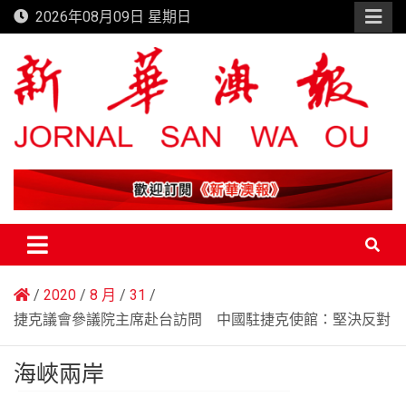
Skip
2026年08月09日 星期日
to
content
新華澳報
2020
8 月
31
捷克議會參議院主席赴台訪問 中國駐捷克使館：堅決反對
海峽兩岸