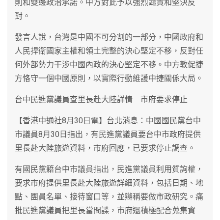
則和雙邊政治承諾。中方對此予以強烈譴責和堅決反
對。
發言人說，台灣是中國不可分割的一部分，中國政府和
人民捍衛國家主權和領土完整的決心堅定不移，反對任
何外部勢力干涉中國內政的決心堅定不移。中方敦促捷
方恪守一個中國原則，以實際行動維護中捷關係大局。
台中民進黨議員查里長赴大陸詳情 市府要求停止
【香港中通社8月30日電】台北消息：中國國民黨台中
市議員8月30日指出，有民進黨議員要台中市政府提供
里長赴大陸旅遊資料，市府回應，已要求停止調查。
有國民黨籍台中市議員指出，民進黨議員利用質詢權，
要求市府提供里長赴大陸旅遊詳細資料，包括日期、地
點、團員名單、接待窗口等，並辯稱要做市政研究。痛
批民進黨議員把里長當間諜，市府還積極配合蒐集資