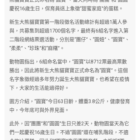
慶祝16歲生日，保育員送上象徵“甜蜜家庭”的蛋糕。
新生大熊貓寶寶第一階段徵名活動總計有超過1萬人參
與，共募集到超過1700個名字，最終有6組名字進入第
二階段網絡票選活動，分別是“團仔”、“圓妞”、“圓寶”、
“柔柔”、“珍珠”和“麻糬”。
動物園指出，6組命名當中，“圓寶”以8712票最高票數
勝出，因此將新生大熊貓寶寶正式命名為“圓寶”。這個
名字象徵經過多年努力誕生大熊貓寶寶，也希望在疫情
下，大家的生活能過得好。
園方介紹，“圓寶”今日63日齡，體重3.8公斤，健康發育
中，今年底可與外界見面。
此外，因“團團”和“圓圓”生日只差2天，動物園當天為它
們一起慶祝16歲生日。不過“圓圓”還在哺乳階段，不適