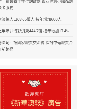
新一輪長者十年行動計劃 設四專責小組推動
長者服務
本澳總人口68.65萬人 按年增加600人
上半年非博彩消費444.7億 按年增加17.4%
灣區葡西語國家經貿交流會 探討中葡經貿合
作新路徑