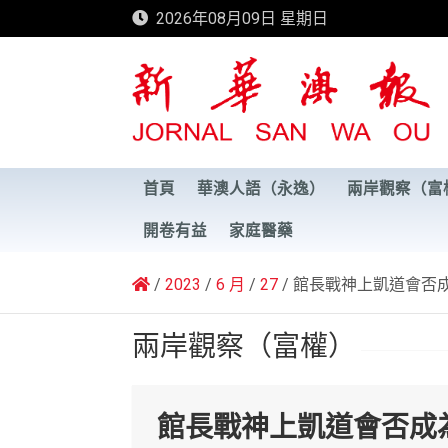
Skip
2026年08月09日 星期日
to
content
新華澳報
首頁
華澳人語（永逸）
兩岸觀察（富
開卷有益
家庭醫藥
2023
6 月
27
館長戰神上凱道會否成
兩岸觀察（富權）
館長戰神上凱道會否成為