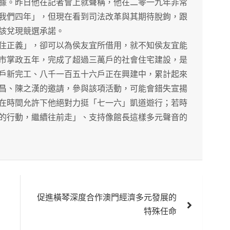
據。昨日他在記者會上就聲稱，他在二零一九年非常
我們四年」，但現在看到司法改革與其期待脫鉤，跟
該兌現競選承諾。
正義」，卻可以為侯友宜所借用，就不知侯友宜能
市掌政五年，完成了超過三萬戶的社會住宅建設，是
戶新完工、八千一百五十六戶正在興建中，累計起來
昌、陳之漢的邀請，參與該項活動，可能會錯失宣揚
在時間允許下他絕對力挺「七一六」凱道遊行；若時
的行動，繼續往前走」、支持像館長這樣多元聲音的
促進橫琴深度合作澳門經濟多元發展的
特殊任命