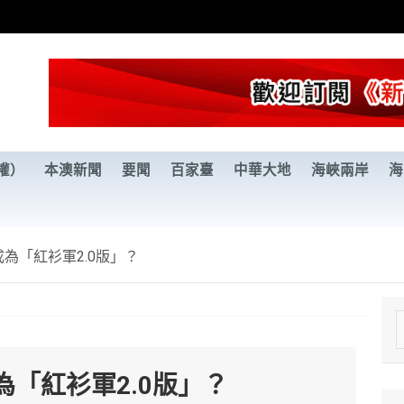
權）
本澳新聞
要聞
百家臺
中華大地
海峽兩岸
海
為「紅衫軍2.0版」？
e
a
「紅衫軍2.0版」？
r