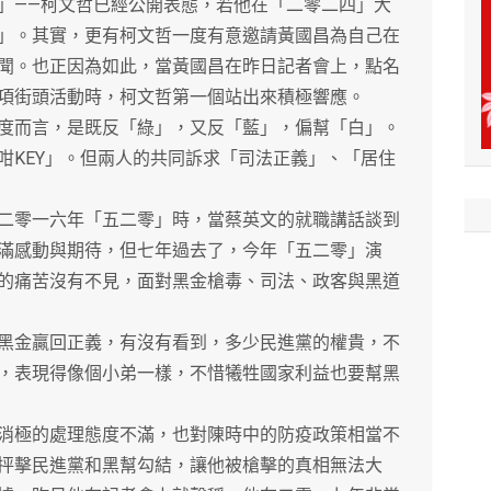
」——柯文哲已經公開表態，若他在「二零二四」大
」。其實，更有柯文哲一度有意邀請黃國昌為自己在
聞。也正因為如此，當黃國昌在昨日記者會上，點名
項街頭活動時，柯文哲第一個站出來積極響應。
而言，是既反「綠」，又反「藍」，偏幫「白」。
咁KEY」。但兩人的共同訴求「司法正義」、「居住
零一六年「五二零」時，當蔡英文的就職講話談到
滿感動與期待，但七年過去了，今年「五二零」演
的痛苦沒有不見，面對黑金槍毒、司法、政客與黑道
金贏回正義，有沒有看到，多少民進黨的權貴，不
，表現得像個小弟一樣，不惜犧牲國家利益也要幫黑
極的處理態度不滿，也對陳時中的防疫政策相當不
抨擊民進黨和黑幫勾結，讓他被槍擊的真相無法大