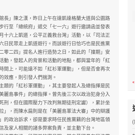
c
h
長」陳之漢，昨日上午在達凱達格蘭大道與公園路
步行至「總統府」遞交「七一六」遊行邀請函並發表
月十六上凱道，公平正義救台灣」活動，以「司法正
六日民眾走上凱道遊行。而該遊行日恰巧也是民進黨
二零二四」提名人進行造勢之日，如此的「撞期」安
活動，發起人的背景和活動的地點，都與當年的「紅
時間上，可能遠不如「紅衫軍運動」，但是否會再次
的效應，則引發人們揣測。
«
題的「紅衫軍運動」，其主要發起人及總指揮是民
美麗島事件」的總指揮。曾先後三次以政治犯身分入
死刑，但在國際壓力下改判無期徒刑定讞），累計坐
拉」，而陳水扁則是在「美麗島軍法大審」中的辯護
」的政治訴求，卻是要求時任民進黨籍的台灣地區領
信及家人相關的諸多弊案負責，並主動下台。