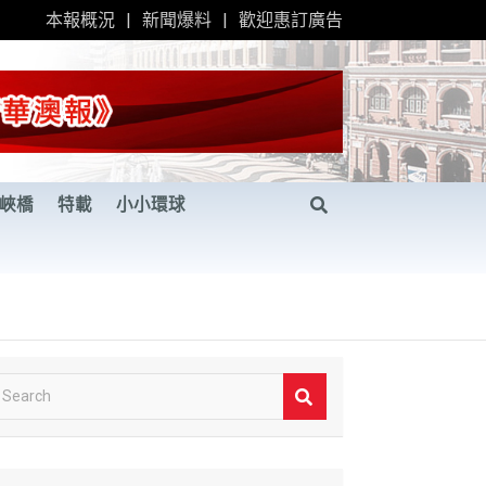
本報概況
新聞爆料
歡迎惠訂廣告
峽橋
特載
小小環球
S