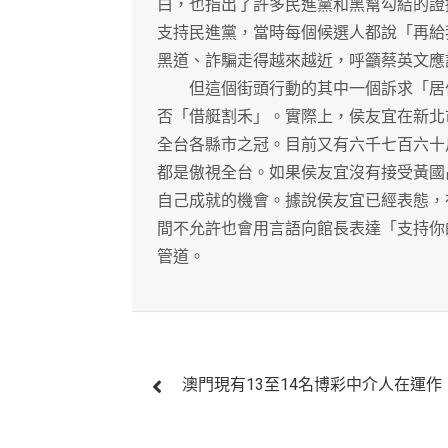
白，也指出了許多民進黨和黑幫勾結的證
支持民進黨，當時每個候選人都說「再給
黑道、詐騙走得越來越近，呼籲蔡英文應
但這個街頭行動的其中一個訴求「居住
否「借艇割禾」。實際上，侯友宜在新北
全台各縣市之冠。目前又有六千七百六十
都是傲視全台。如果侯友宜沒有接受黃國
自己成就的機會。據說侯友宜已經表態，
間不允許也會用言語向館長表達「支持你
管道。
文
澳門現有13至14名博彩中介人在運作
章
導