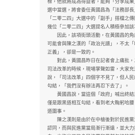
標，他就將成為得益者，能夠「分享成果
選中當選，將會委任黃國昌為「法務部長
「二零二四」大選中的「副手」搭檔之傳
幾位「二零二四」大選提名人積極參加該
因此，該項街頭活動，在黃國昌的角度
可能會與陳之漢的「政治光譜」，不太「
正義」，卻是一致的。
對此，黃國昌昨日在記者會上痛批，二
司法改革的時候，現場掌聲如雷，大家充
說，「司法改革」四個字不見了，但人民
勾結，「我們沒有辦法再忍下去了」。
黃國昌說，當這個「政府」喊出終結黑
僅是跟黑道相互勾結，看到老大鞠躬哈腰
道圍事。
陳之漢則是由於在中槍後對於民進黨消
認同，而與民進黨當局漸行漸遠，並大力