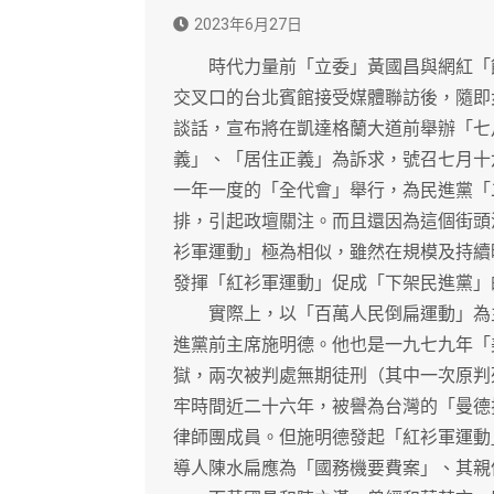
2023年6月27日
時代力量前「立委」黃國昌與網紅「館
交叉口的台北賓館接受媒體聯訪後，隨即
談話，宣布將在凱達格蘭大道前舉辦「七
義」、「居住正義」為訴求，號召七月十
一年一度的「全代會」舉行，為民進黨「
排，引起政壇關注。而且還因為這個街頭
衫軍運動」極為相似，雖然在規模及持續
發揮「紅衫軍運動」促成「下架民進黨」
實際上，以「百萬人民倒扁運動」為主
進黨前主席施明德。他也是一九七九年「
獄，兩次被判處無期徒刑（其中一次原判
牢時間近二十六年，被譽為台灣的「曼德
律師團成員。但施明德發起「紅衫軍運動
導人陳水扁應為「國務機要費案」、其親