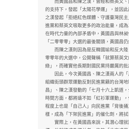
而黃國昌和陳之漢，曾經和蔡英文、民
的支持下，發起「太陽花學運」，並因此
之漢發起「拒絕紅色媒體、守護臺灣民主
進黨和蔡英文吸取更多的政治能量，成為
在時代力量的內部矛盾中，黃國昌與林昶
「二零零零」大選的最後關頭，黃國昌仍
而陳之漢則因為是反韓國瑜和反大陸，
零零年的大選中，公開聲稱「就算蔡英文
綠」，而確實他長期對國民黨持嚴厲的批
因此，今次黃國昌、陳之漢兩人的「反
組織街頭群眾運動反對民進黨籍的台灣地
昌」、陳之漢發動的「七月十六上凱道，
時間方面，都將遠不如「紅衫軍運動」，
程度上也是「自己人」向民進黨「背後捅
樣，成為「下架民進黨」的催化劑，將拭
實際上，在黃國昌來說，其潛心理就期