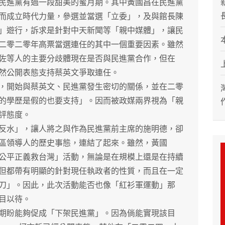
進黨有過一段甜美的蜜月期。其中黃國昌在民進黨
而成立時代力量，參選並當選「立委」，及與館長陳
」遊行，訴求是針對中天新聞等「親中媒體」，讓民
二零二零年高票當選連任的其中一個重要因素。雖然
佐等人的主要分歧體現在是否與民進黨合作，但在
然公開表態支持蔡英文爭取連任。
開始與蔡英文、民進黨發生密切的關係，並在二零
的學歷是假的也要支持」。因而被政媒兩界視為「親
評態度。
水」，讓人將之與作為民進黨前主席的施明德，卻
區領導人的歷史事態，連結了起來。雖然，黃國
公平正義救台灣」活動，無論是在規模上還是在持續
但都帶有明顯的針對現任執政者的性質，而且在一定
刀」。因此，此次活動能否也像「紅衫軍運動」那
目以待。
盼能夠促成「下架民進黨」。因為倘能實現該目