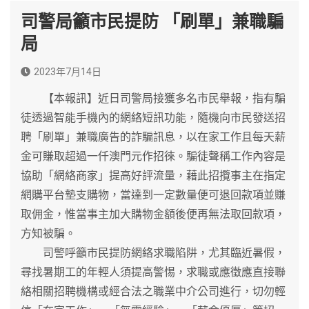
司警局籲市民提防 「刷單」兼職騙
局
2023年7月14日
【本報訊】近日司警局接獲多名市民舉報，指有騙
徒透過智能手機內的網絡短訊功能，隨機向市民發送招
聘「刷單」兼職廣告的詐騙訊息，以在家工作且每天薪
金可賺取超過一仟澳門元作招徠。騙徒聲稱工作內容是
協助「網絡商家」提高好評流量，藉此招攬事主在指定
網購平台墊支購物，當達到一定數量便可退回款項並賺
取佣金，惟當事主加大購物金額後便再無法取回款項，
方知被騙。
司警呼籲市民提防網絡求職陷阱，尤其臨近暑假，
尋找暑期工的年輕人須提高警惕，求職或應徵應直接聯
絡相關招聘機構或經合法之職業中介公司進行，切勿輕