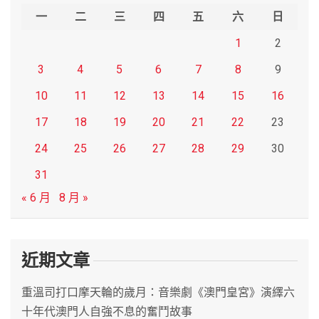
h
一
二
三
四
五
六
日
1
2
3
4
5
6
7
8
9
10
11
12
13
14
15
16
17
18
19
20
21
22
23
24
25
26
27
28
29
30
31
« 6 月
8 月 »
近期文章
重溫司打口摩天輪的歲月：音樂劇《澳門皇宮》演繹六
十年代澳門人自強不息的奮鬥故事