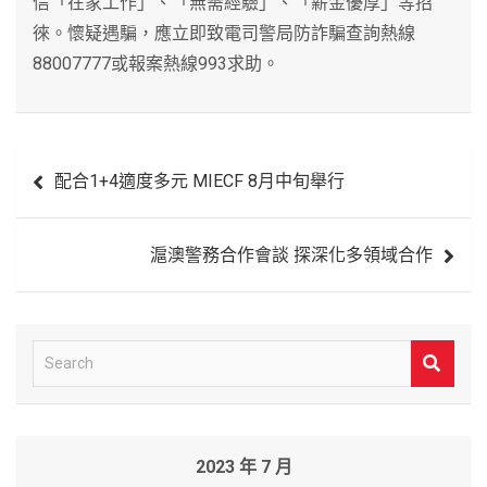
信「在家工作」、「無需經驗」、「薪金優厚」等招
徠。懷疑遇騙，應立即致電司警局防詐騙查詢熱線
88007777或報案熱線993求助。
文
配合1+4適度多元 MIECF 8月中旬舉行
章
導
滬澳警務合作會談 探深化多領域合作
覽
S
e
a
r
2023 年 7 月
c