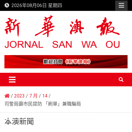
Skip
2026年08月06日 星期四
to
content
新華澳報
2023
7 月
14
司警局籲市民提防 「刷單」兼職騙局
本澳新聞