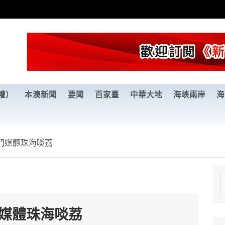
權）
本澳新聞
要聞
百家臺
中華大地
海峽兩岸
海
門媒體珠海啖荔
e
a
門媒體珠海啖荔
r