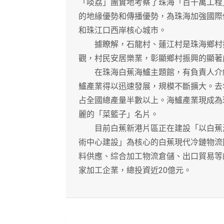
「啖荔」團實地考察了珠海「百千萬工程
的地緣優勢和傳播優勢，為珠海加強國際
和珠江口西岸核心城市。
據瞭解，石龍村、蓮江村是珠海鄉村振
觀，村民安居樂業，彰顯鄉村振興的顯著
在珠海白蕉海鱸主題館，有負責人介紹
鱸產業得以迅速發展，規模不斷擴大。去
占全國總產量半數以上。海鱸產業現成為
麗的「菜籃子」名片。
目前白蕉新港片區正在建設「以白蕉海
術中心建設」為核心的白蕉現代冷鏈物流園
料供應、綜合加工物流倉儲、出口貿易等
家加工企業，總投資近20億元。
文