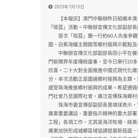
2023年7月15日
【本報訊】澳門中聯辦昨日組織本澳主
「啖荔」活動。中聯辦宣傳文化部副部長
是次「啖荔」團一行約60人先後參觀
園、白蕉海鱸主題館等鄉村振興示範點及
中聯辦宣傳文化部副部長田小平在餐敘
門新聞界年度傳統盛事，至今已舉行20
欣喜。二十大對全面推進中國式現代化建
分，本次活動正是圍繞鄉村振興為主題，
感受珠海推進鄉村振興的成果。希望通過
門社會乃至國際社會，廣泛宣傳珠海鄉村
珠海市委宣傳部副部長曾靖球表示，實
廣東重要講話、重要指示精神的重大部署
工程」各項工作，尤其是海洋牧場、綠美
廣東加快形成城鄉區域協調發展新局面、