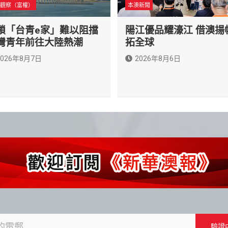
觀察（富權）
本澳新聞
鎖「台青e家」難以阻擋
陽江優品耀濠江 借澳揚
灣青年前往大陸熱潮
拓全球
2026年8月7日
2026年8月6日