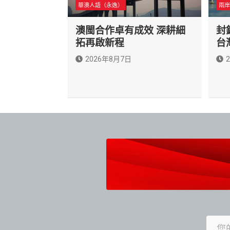
華澳人語（永逸）
兩岸
澳閩合作卓有成效 深耕細
封
拓再啟新程
台
2026年8月7日