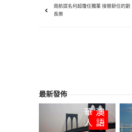
南航提名何超瓊任獨董 接替辭任的劉
章
長樂
導
覽
最新發佈