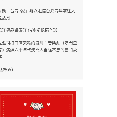
封鎖「台青e家」難以阻擋台灣青年前往大
陸熱潮
陽江優品耀濠江 借澳揚帆拓全球
重溫司打口摩天輪的歲月：音樂劇《澳門皇
宮》演繹六十年代澳門人自強不息的奮鬥故
事
(無標題)