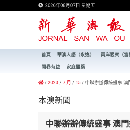
Skip
2026年08月07日 星期五
to
content
新華澳報
首頁
華澳人語（永逸）
兩岸觀察（富
開卷有益
家庭醫藥
2023
7 月
15
中聯辦辦傳統盛事 澳
本澳新聞
中聯辦辦傳統盛事 澳