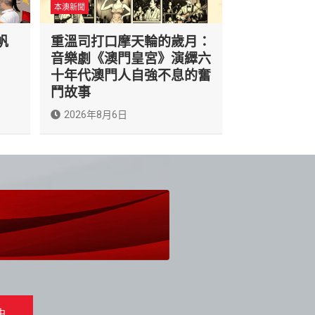
本澳新聞
帆
重溫司打口摩天輪的歲月：
音樂劇《澳門皇宮》演繹六
十年代澳門人自強不息的奮
鬥故事
2026年8月6日