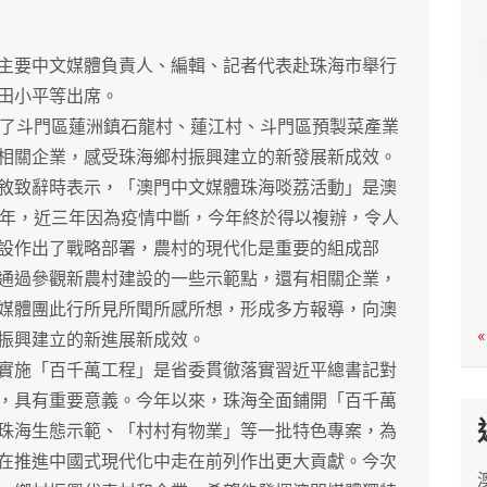
c
h
要中文媒體負責人、編輯、記者代表赴珠海市舉行
田小平等出席。
了斗門區蓮洲鎮石龍村、蓮江村、斗門區預製菜產業
相關企業，感受珠海鄉村振興建立的新發展新成效。
致辭時表示，「澳門中文媒體珠海啖荔活動」是澳
多年，近三年因為疫情中斷，今年終於得以複辦，令人
設作出了戰略部署，農村的現代化是重要的組成部
通過參觀新農村建設的一些示範點，還有相關企業，
媒體團此行所見所聞所感所想，形成多方報導，向澳
«
振興建立的新進展新成效。
施「百千萬工程」是省委貫徹落實習近平總書記對
，具有重要意義。今年以來，珠海全面鋪開「百千萬
珠海生態示範、「村村有物業」等一批特色專案，為
在推進中國式現代化中走在前列作出更大貢獻。今次