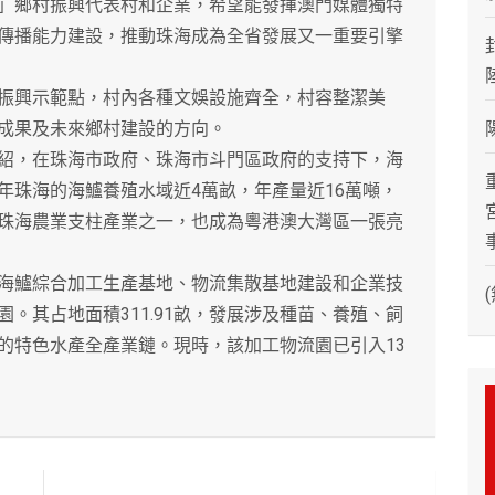
」鄉村振興代表村和企業，希望能發揮澳門媒體獨特
傳播能力建設，推動珠海成為全省發展又一重要引擎
興示範點，村內各種文娛設施齊全，村容整潔美
成果及未來鄉村建設的方向。
，在珠海市政府、珠海市斗門區政府的支持下，海
年珠海的海鱸養殖水域近4萬畝，年產量近16萬噸，
珠海農業支柱產業之一，也成為粵港澳大灣區一張亮
鱸綜合加工生產基地、物流集散基地建設和企業技
。其占地面積311.91畝，發展涉及種苗、養殖、飼
的特色水產全產業鏈。現時，該加工物流園已引入13