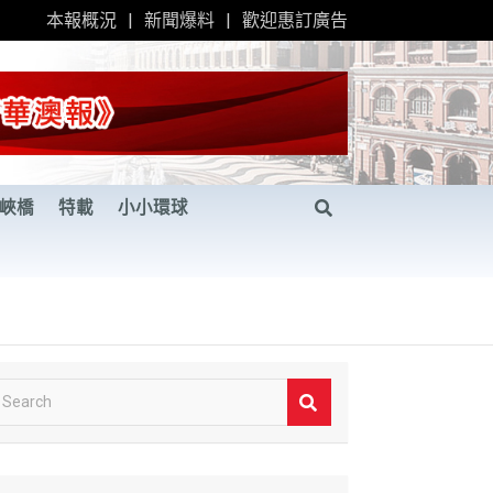
本報概況
新聞爆料
歡迎惠訂廣告
峽橋
特載
小小環球
S