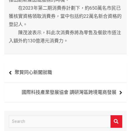
在2023年第二期消費券計劃下，約650萬名市民已
獲核實資格領取消費券，當中包括約22萬名新合資格的
登記人。
陳茂波表示，料此次消費券將為零售及餐飲市道注
入額外約130億港元消費力。
文
聚賢同心新閣就職
章
導
國際科技產業發展協會 調研灣區跨境電商發展
覽
S
e