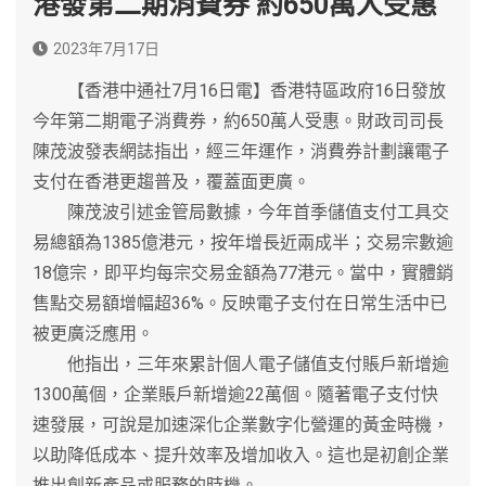
港發第二期消費券 約650萬人受惠
2023年7月17日
【香港中通社7月16日電】香港特區政府16日發放
今年第二期電子消費券，約650萬人受惠。財政司司長
陳茂波發表網誌指出，經三年運作，消費券計劃讓電子
支付在香港更趨普及，覆蓋面更廣。
陳茂波引述金管局數據，今年首季儲值支付工具交
易總額為1385億港元，按年增長近兩成半；交易宗數逾
18億宗，即平均每宗交易金額為77港元。當中，實體銷
售點交易額增幅超36%。反映電子支付在日常生活中已
被更廣泛應用。
他指出，三年來累計個人電子儲值支付賬戶新增逾
1300萬個，企業賬戶新增逾22萬個。隨著電子支付快
速發展，可說是加速深化企業數字化營運的黃金時機，
以助降低成本、提升效率及增加收入。這也是初創企業
推出創新產品或服務的時機。