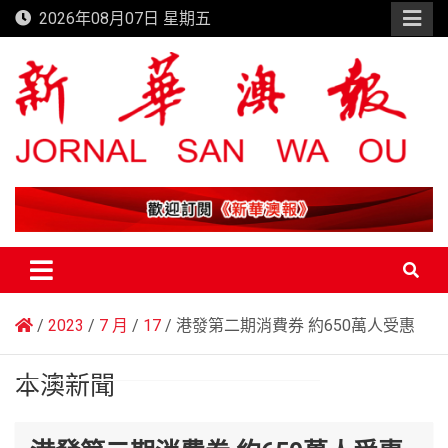
Skip
2026年08月07日 星期五
to
content
新華澳報
2023
7 月
17
港發第二期消費券 約650萬人受惠
本澳新聞