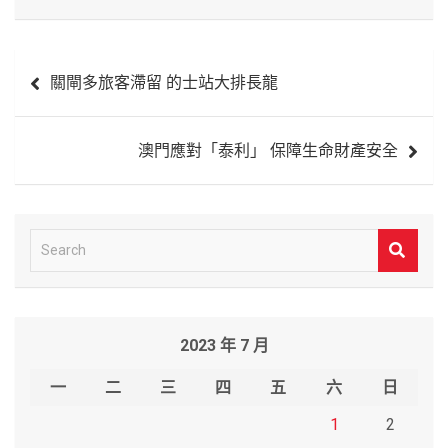
文
關閘多旅客滯留 的士站大排長龍
章
導
澳門應對「泰利」 保障生命財產安全
覽
S
e
a
r
2023 年 7 月
c
h
一
二
三
四
五
六
日
1
2