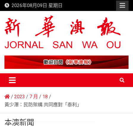
Skip
2026年08月09日 星期日
to
content
新華澳報
2023
7 月
18
黃少澤：民防架構 共同應對「泰利」
本澳新聞