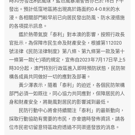
時30分發出8號風球，藍色風暴潮警告亦已於16日下午
發出。預計低窪地區將出現高於路面約0.4-0.8米的水
浸。各相關部門較早前已向居民發出防風、防水浸措施
的各項提示訊息。
鑑於熱帶氣旋「泰利」對本澳的影響，按照行政長
官批示，為保障市民生命及財產安全，根據第112020
號法律《民防法律制度》第八條、第九條第一款及第十
一條第一款(七)項的規定，宣佈自2023年7月17日早上5
時30分起，澳門特別行政區進入即時預防狀態，民防架
構各成員共同做好一切的應對及部署。
黃少澤表示，隨着「泰利」的迫近，各個民防架構
部門必須一如既往，同心協力共同應對，保障居民的人
身和財產安全，將颱風對居民的影響減到最低。
民防行動中心將會持續關注「泰利」的最新動向，
採取行動協助有需要的市民，亦會適時發佈資訊，請各
位市民密切留意特區政府透過不同渠道發放的消息。