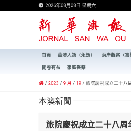
Skip
2026年08月08日 星期六
to
content
新華澳報
首頁
華澳人語（永逸）
兩岸觀察（富
開卷有益
家庭醫藥
2023
9 月
19
旅院慶祝成立二十八
本澳新聞
旅院慶祝成立二十八周