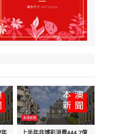
本澳新聞
按年
上半年非博彩消費444.7億