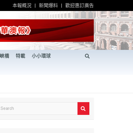
本報概況
新聞爆料
歡迎惠訂廣告
峽橋
特載
小小環球
S