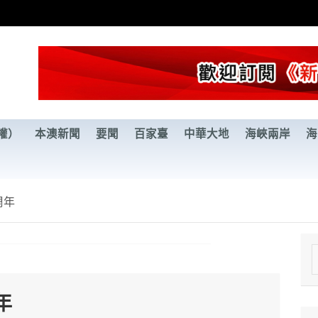
權）
本澳新聞
要聞
百家臺
中華大地
海峽兩岸
海
周年
e
a
年
r