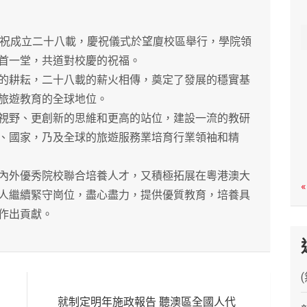
c
h
祝成立二十八載，慶祝儀式於望廈校區舉行，學院領
首一堂，共道對校慶的祝福。
耕耘，二十八載的薪火相傳，奠定了發展的穩實基
旅遊教育的全球地位。
野、更創新的思維和更高的站位，建設一流的教研
、國家，乃及全球的旅遊服務業培育行業領袖和精
外優秀院校聯合培養人才，又積極拓展在粵港澳大
«
人繼續緊守崗位，盡心盡力，提供優質教育，培養具
作出貢獻。
就制定明年施政報告 聽澳區全國人代