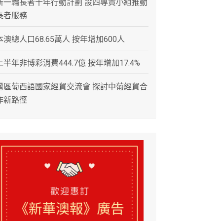
新一輪長者十年行動計劃 設四專責小組推動
長者服務
本澳總人口68.65萬人 按年增加600人
上半年非博彩消費444.7億 按年增加17.4%
灣區葡西語國家經貿交流會 探討中葡經貿合
作新路徑