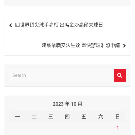
文
四世界頂尖球手亮相 出席金沙高爾夫球日
章
導
建築業職安法生效 盡快辦理准照申請
覽
S
e
a
r
2023 年 10 月
c
h
一
二
三
四
五
六
日
1