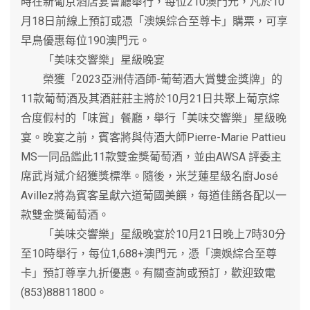
時在新葡京酒店宴會廳舉行，每位210澳門元，凡於10
月18日前線上預訂或憑「澳娛綜合至尊卡」購票，可享
早鳥優惠每位190澳門元。
「美味交響樂」星級晚宴
榮獲「2023亞洲侍酒師-葡萄酒大賞雙金獎牌」的
11款葡萄酒及其酒莊莊主將於10月21日共聚上葡京綜
合度假村的「味賞」餐廳，舉行「美味交響樂」星級晚
宴。晚宴之前，賓客將與侍酒大師Pierre-Marie Pattieu
MS一同品鑑此11款雙金獎葡萄酒，並由AWSA 評委主
席武肖斌介紹獲獎標準。隨後，米芝蓮星級名廚José
Avillez將為賓客呈獻六道葡國美饌，每道佳餚各配以一
款雙金獎葡萄酒。
「美味交響樂」星級晚宴於10月21日晚上7時30分
至10時舉行，每位1,688+澳門元，憑「澳娛綜合至尊
卡」預訂尊享九折優惠。有關查詢或預訂，歡迎致電
(853)88811800。