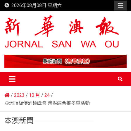
Skip
2026年08月08日 星期六
to
content
新華澳報
2023
10 月
24
亞洲頂級侍酒師峰會 澳娛綜合推多重活動
本澳新聞