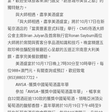
宴，歡迎全球旅客來澳門感受「創意城市美食之都」的
獨特魅力。
與大師相遇，盡享美酒盛宴
「與大師相遇，盡享美酒盛宴」將於10月17日在新
葡京酒店的「當奧豐素意式料理」舉行，CMS侍酒大師
公會主席Brian Julyan及首席執行官Ronan Sayburn兩位
大師將於席間與賓客分享品酒知識和技巧。晚宴精選五
款珍稀佳釀配搭餐廳匠心呈獻的五道正宗南意大利美
饌，盡享完美餐飲體驗。
美酒盛宴於10月17日晚上7時30分至10時舉行，每
位988+澳門元。有關查詢或預訂，歡迎致電
(853)88037722。
AWSA -獲獎中國葡萄酒嘉年華
參加「AWSA–獲獎中國葡萄酒嘉年華」，暢享來
自32間酒莊逾130款的獲獎中國葡萄酒，領略亞洲頂尖
葡萄酒的馥郁香醇。嘉年華將於10月19日下午4時至9