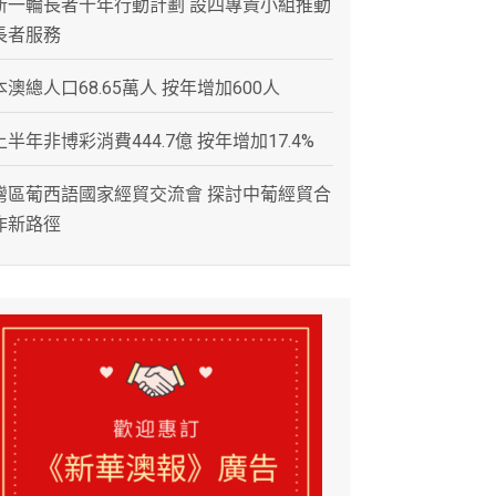
新一輪長者十年行動計劃 設四專責小組推動
長者服務
本澳總人口68.65萬人 按年增加600人
上半年非博彩消費444.7億 按年增加17.4%
灣區葡西語國家經貿交流會 探討中葡經貿合
作新路徑