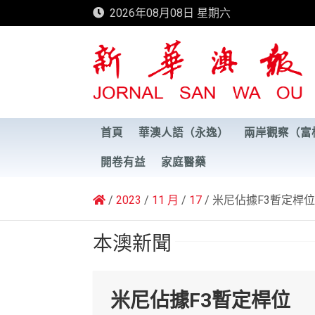
Skip
2026年08月08日 星期六
to
content
新華澳報
首頁
華澳人語（永逸）
兩岸觀察（富
開卷有益
家庭醫藥
2023
11 月
17
米尼佔據F3暫定桿位
本澳新聞
米尼佔據F3暫定桿位