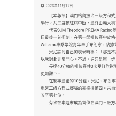
2023年11月17日
【本報訊】澳門格蘭披治三級方程式大
舉行，共三度被紅旗中斷，最終由義大利
代表SJM Theodore PREMA R
日最後一刻衝刺，在第一節排位賽中於格子
Williams車隊學院青年車手布朗寧，
米尼論到自己的表現時稱：「那是不錯
以我對此非常開心。不過，這只是第一步
長達40分鐘的排位賽共3次受紅旗影
更加艱巨。
在賽事最後的10分鐘，米尼、布朗寧和貝加
重返三級方程式賽場的豪格排第四。來自
五至第七位。
有望在本週末成為首位在澳門三級方程