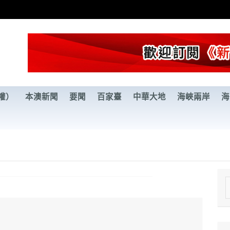
權）
本澳新聞
要聞
百家臺
中華大地
海峽兩岸
海
e
a
r