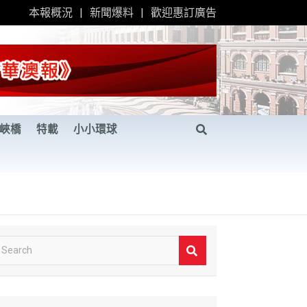
本報概況
新聞爆料
歡迎惠訂廣告
峽橋
特載
小小環球
S