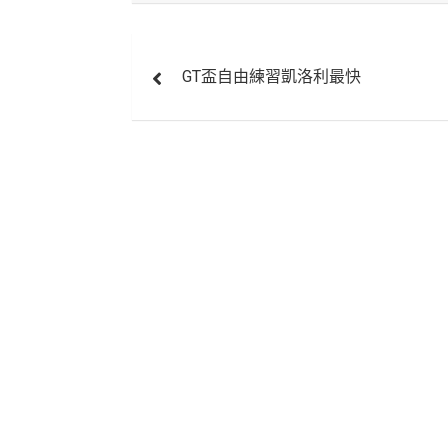
文
GT盃自由練習凱洛利最快
章
導
覽