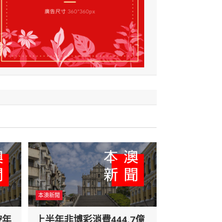
本澳新聞
按年
上半年非博彩消費444.7億