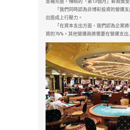
並補充道，傳統的「第13個月」薪資獎
「我們同時認為非博彩投資的營運支出
出造成上行壓力。
「在資本支出方面，我們認為企業將在2
資的76%。其他營運商將需要在營運支