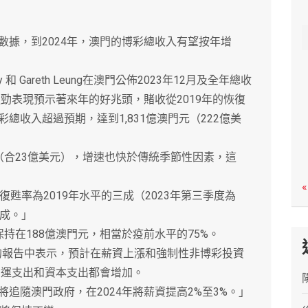
c
h
，到2024年，澳門的博彩總收入有望按年增
 和 Gareth Leung在澳門公佈2023年12月及全年總收
強勁表現預示著來年的好兆頭，賭收從2019年的恢復
博彩總收入超過預期，達到1,831億澳門元（222億美
（合23億美元），增速也快於傳統季節性因素，這
«
率為2019年水平的三成（2023年第三季度為
兩成。」
在188億澳門元，相當於疫前水平的75%。
月發佈的報告中表示，預計在薪資上漲和強制性非博彩投資
營運支出和資本支出都會增加。
隨澳門政府，在2024年將薪資提高2%至3%。」