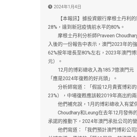
2024年1月4日
【本報訊】據投資銀行摩根士丹利的數據
28%，達到新冠疫情前水平的80%。
摩根士丹利分析師Praveen Choudhary
入後的一份報告中表示，澳門2023年的
62%按年增長至80%左右，2023年澳門
元）。
12月的博彩總收入為185.7億澳門元
「應是2024年復甦的好兆頭」。
分析師寫道：「假設12月貴賓博彩的復甦
23%），中場復甦應該較2019年高出約
他們補充說，1月的博彩總收入有望保持
Choudhary和Leung在去年12
承諾的推動下，2024年澳門承批公司的
他們寫道：「我們預計澳門博彩公司將追