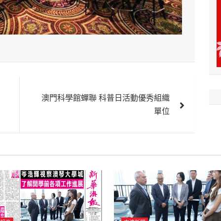
澳門科學館蟬聯 科普日活動優秀組織
單位