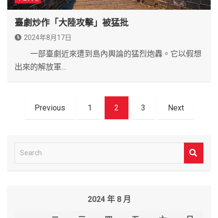
臺劇炒作「大陸攻擊」被猛批
2024年8月17日
一部臺劇近來遭到島內輿論的猛烈炮轟。它以假想
出來的解放軍…
文
Previous
1
2
3
Next
章
導
覽
S
e
a
r
2024 年 8 月
c
h