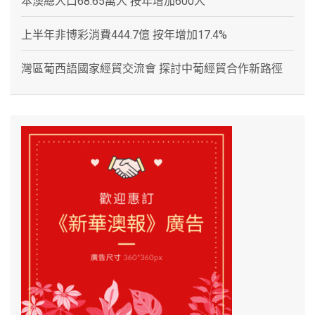
本澳總人口68.65萬人 按年增加600人
上半年非博彩消費444.7億 按年增加17.4%
灣區葡西語國家經貿交流會 探討中葡經貿合作新路徑