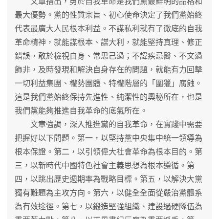
文章指出，勇於自我革命是我們黨最鮮明的品格和
最大優勢。黨的性質宗旨、初心使命決定了我們黨始終
代表最廣大人民根本利益。不謀私利就有了徹底的自我
革命精神，就能謀根本、謀大利，就能堅持真理、修正
錯誤，敢於檢視自身、常思己過；不諱疾忌醫、不文過
飾非，及時發現和解決自身存在的問題，就能有力回擊
一切利益集團、權勢團體、特權階層的「圍獵」腐蝕。
這是我們黨始終保持先進性、純潔性的奧秘所在，也是
我們黨能夠推進自我革命的底氣所在。
文章強調，深入推進黨的自我革命，在實踐中需要
把握好以下問題。第一，以堅持黨中央集中統一領導為
根本保證。第二，以引領偉大社會革命為根本目的。第
三，以新時代中國特色社會主義思想為根本遵循。第
四，以跳出歷史週期率為戰略目標。第五，以解決大黨
獨有難題為主攻方向。第六，以健全全面從嚴治黨體系
為有效途徑。第七，以鍛造堅強組織、建設過硬隊伍為