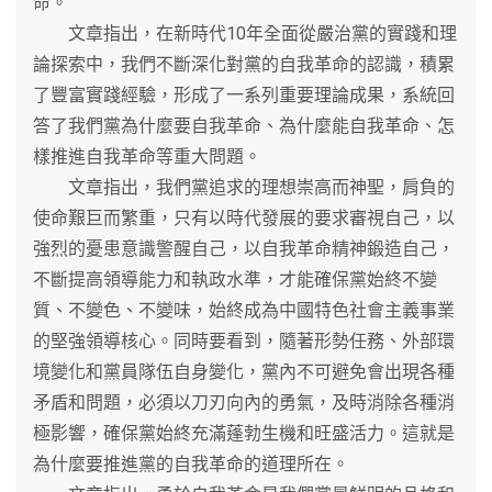
命。
文章指出，在新時代10年全面從嚴治黨的實踐和理
論探索中，我們不斷深化對黨的自我革命的認識，積累
了豐富實踐經驗，形成了一系列重要理論成果，系統回
答了我們黨為什麼要自我革命、為什麼能自我革命、怎
樣推進自我革命等重大問題。
文章指出，我們黨追求的理想崇高而神聖，肩負的
使命艱巨而繁重，只有以時代發展的要求審視自己，以
強烈的憂患意識警醒自己，以自我革命精神鍛造自己，
不斷提高領導能力和執政水準，才能確保黨始終不變
質、不變色、不變味，始終成為中國特色社會主義事業
的堅強領導核心。同時要看到，隨著形勢任務、外部環
境變化和黨員隊伍自身變化，黨內不可避免會出現各種
矛盾和問題，必須以刀刃向內的勇氣，及時消除各種消
極影響，確保黨始終充滿蓬勃生機和旺盛活力。這就是
為什麼要推進黨的自我革命的道理所在。