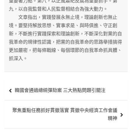
重要著力點。第八，以正風肅紀反腐為重要抓手。第
九，以自我監督和人民監督相結合為強大動力。
文章指出，實踐發展永無止境，理論創新也無止
境。要堅持解放思想、實事求是、與時俱進、守正創
新，不斷進行實踐探索和理論創新，不斷深化對黨的自
我革命的規律性認識，把黨的自我革命的思路舉措搞得
更加嚴密，把每條戰線、每個環節的自我革命抓具體、
抓深入。
文
韓國會通過總統彈劾案 三大熱點問題引關注
章
導
聚焦重點任務抓好貫徹落實 貫徹中央經濟工作會議
覽
精神