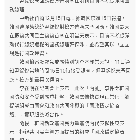
尹錫悅未回應檢方傳喚李在明稱目前不考慮彈劾國
務總理
中新社首爾12月15日電：據韓國媒體15日報道，
韓國遭彈劾總統尹錫悅對檢方傳喚未予回應。韓國最大
在野黨共同民主黨黨首李在明當天表示，目前不考慮彈
劾代行總統職權的國務總理韓德洙，並希望其以中立立
場進行國政運營。
韓國檢察廳緊急戒嚴特別調查本部當天說，11日通
知尹錫悅當地時間15日10時接受調查，但尹錫悅未予回
應。檢方計畫再次傳喚。
李在明在記者會上表示，此次「內亂」事件令韓國
國防和安全受到嚴重打擊，韓國需儘快實現正常化，並
提議組成由國會和政府共同參與的「國政穩定協商
體」，實現超黨派合作。
隨後，韓國執政黨國民力量黨院內代表權性東表
示，拒絕共同民主黨方面提出的組成「國政穩定協商