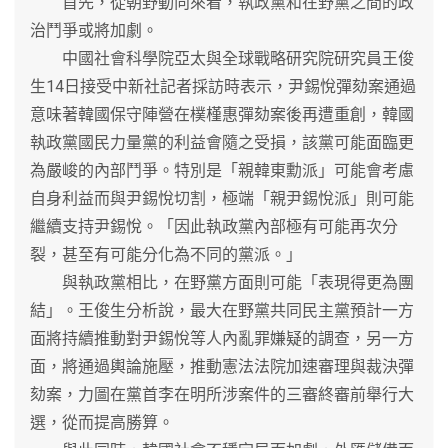
首先，從朝野動向來看，執政黨和在野黨之間的政
治鬥爭或將加劇。
中國社會科學院亞太與全球戰略研究院研究員王俊
生14日接受中新社記者採訪時表示，尹錫悅彈劾案通過
意味著韓國保守陣營在樸槿惠彈劾案後再遭重創，韓國
執政黨國民力量黨的利益會隨之受損，該黨可能面臨更
為嚴峻的內部鬥爭。特別是「親韓東勳派」可能會考慮
自身利益而與尹錫悅切割，極端「親尹錫悅派」則可能
繼續支持尹錫悅。「因此執政黨內部極有可能再次分
裂，甚至有可能分化為不同的黨派。」
與執政黨相比，在野黨方面則可能「表現得更為團
結」。王俊生分析說，最大在野黨共同民主黨預計一方
面將持續推動對尹錫悅等人內亂罪嫌疑的調查，另一方
面，將通過輿論施壓，推動憲法法院加速審理與裁決彈
劾案，力圖在黨首李在明所涉案件的三審終審前舉行大
選，從而提高勝算。