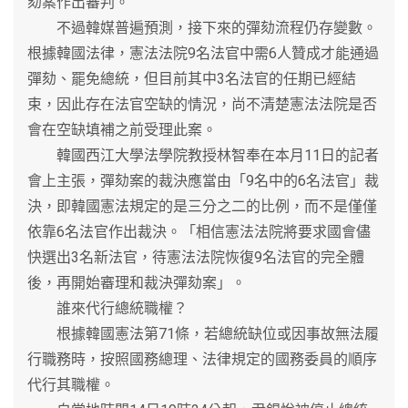
劾案作出審判。
不過韓媒普遍預測，接下來的彈劾流程仍存變數。
根據韓國法律，憲法法院9名法官中需6人贊成才能通過
彈劾、罷免總統，但目前其中3名法官的任期已經結
束，因此存在法官空缺的情況，尚不清楚憲法法院是否
會在空缺填補之前受理此案。
韓國西江大學法學院教授林智奉在本月11日的記者
會上主張，彈劾案的裁決應當由「9名中的6名法官」裁
決，即韓國憲法規定的是三分之二的比例，而不是僅僅
依靠6名法官作出裁決。「相信憲法法院將要求國會儘
快選出3名新法官，待憲法法院恢復9名法官的完全體
後，再開始審理和裁決彈劾案」。
誰來代行總統職權？
根據韓國憲法第71條，若總統缺位或因事故無法履
行職務時，按照國務總理、法律規定的國務委員的順序
代行其職權。