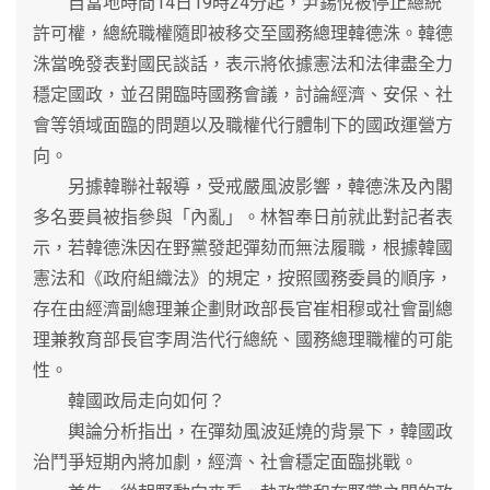
自當地時間14日19時24分起，尹錫悅被停止總統
許可權，總統職權隨即被移交至國務總理韓德洙。韓德
洙當晚發表對國民談話，表示將依據憲法和法律盡全力
穩定國政，並召開臨時國務會議，討論經濟、安保、社
會等領域面臨的問題以及職權代行體制下的國政運營方
向。
另據韓聯社報導，受戒嚴風波影響，韓德洙及內閣
多名要員被指參與「內亂」。林智奉日前就此對記者表
示，若韓德洙因在野黨發起彈劾而無法履職，根據韓國
憲法和《政府組織法》的規定，按照國務委員的順序，
存在由經濟副總理兼企劃財政部長官崔相穆或社會副總
理兼教育部長官李周浩代行總統、國務總理職權的可能
性。
韓國政局走向如何？
輿論分析指出，在彈劾風波延燒的背景下，韓國政
治鬥爭短期內將加劇，經濟、社會穩定面臨挑戰。