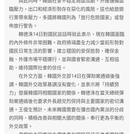
與此同時，韓國社會不穩定局面加劇，外匯儲備面
臨壓力，出口和經濟形勢存在惡化的風險。這也給旅遊
行業帶來壓力，多國將韓國列為「旅行危險國家」或發
佈旅行警告。
韓德洙14日對國民談話時就此表示，現在韓國面臨
的內外條件非常困難。政府將竭盡全力減少當前形勢對
國民日常生活的影響，建立穩固的安保態勢，確保金
融、外匯市場平穩運行，並與國會緊密溝通、互相協
助，維持國際社會的信任。
在外交方面，韓國外交部14日在彈劾案通過後強
調，韓國外交政策基調沒有變化，並表示將「持續努
力」發展韓國同相關國家的關係。韓德洙在當天總統彈
劾案通過後也要求外長趙兌烈保持與主要國家的密切溝
通。王俊生預計，未來韓國需要在彌合國內黨派的分歧
的同時，積極改善與相關大國的關係，奉行更為平衡的
外交政策。