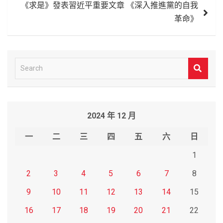
《求是》發表習近平重要文章 《深入推進黨的自我
覽
革命》
S
e
a
r
2024 年 12 月
c
h
一
二
三
四
五
六
日
1
2
3
4
5
6
7
8
9
10
11
12
13
14
15
16
17
18
19
20
21
22