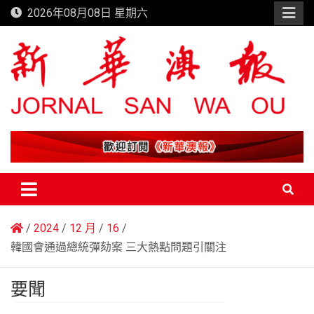
Skip
2026年08月08日 星期六
to
content
新華澳報
2024
12 月
16
韓國會通過總統彈劾案 三大熱點問題引關注
要聞