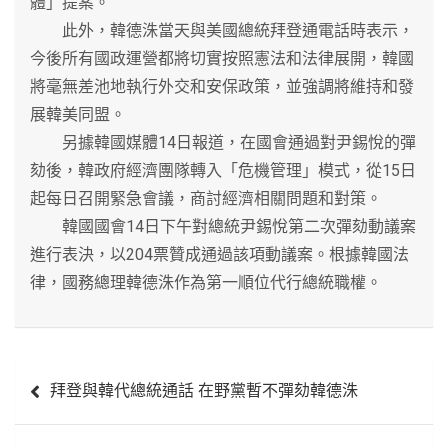
體」提案。
此外，韓德洙當天與美國總統拜登通電話時表示，
今後所有國政運營都將切實按照憲法和法律展開，韓國
將毫無差池地執行外交和安保政策，並強調將維持和發
展韓美同盟。
另據韓國媒體14日報道，在國會通過對尹錫悅的彈
劾後，韓政府經濟團隊轉入「危機管理」模式，從15日
起每日召開緊急會議，商討經濟相關問題和對策。
韓國國會14日下午對總統尹錫悅第二次彈劾動議案
進行表決，以204票贊成通過該項動議案。根據韓國法
律，國務總理韓德洙作為第一順位代行總統職權。
文
拜登與韓代總統通話 在野黨暫不彈劾韓德洙
章
導