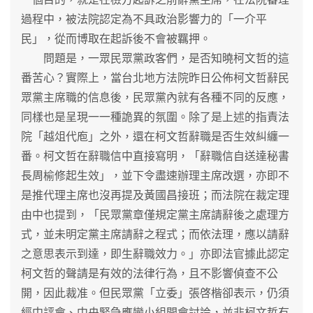
過程中，被法院認定為不具政治影響力的「一介平
民」，從而博取在起訴後不會被羈押。
問題是，一眾民眾黨政客們，是否知曉柯文哲的這
番苦心？實際上，當台北地方法院昨日公佈柯文哲辭民
眾黨主席職的信息後，民眾黨內就有各種不同的反應，
同樣也是呈現一一種詭異的氛圍。除了是上述的指責法
院「越俎代庖」之外，還在柯文哲辭職是否生效糾纏一
番。柯文哲在辭職信中直接寫明，「辭職信自送達秘書
長周榆修起生效」，並下令盡速辦理主席改選，亦即不
是推代理主席也沒再提及黃國昌接班；而法院在裁定理
由中也提到，「民眾黨章僅規定黨主席請辭後之處理方
式，並未明定黨主席請辭之程式；而依法理，應以請辭
之意思表示到達，即生辭職效力。」亦即法官據此認定
柯文哲的聲請是有效的法律行為，且不影響偵查不公
開，因此裁准。但民眾黨「立委」張啓楷卻表示，仍須
經中評會、中央緊急應變小組開會討論，並非柯文哲有