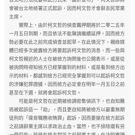
會被台北地檢署正式起訴，因而柯文哲才會辭去民眾黨
主席。
實際上，由於柯文哲的偵查羈押期將於二零二五年
一月五日到期，而且依法不能聲請繼續延押，因而檢方
勢必要在此之前完成偵查並起草。在此情況下，親綠媒
體已經多次披露檢方將要起訴柯文哲的消息，而一些與
柯文哲親近的人士在被檢方詢問後也公開表示，或是從
被詢問時得知檢方已經掌握到的材料，或是看到檢方出
示的材料，都感到檢方已經完全掌握到可以起訴柯文哲
的涉嫌犯罪證據，因而檢方必定會在明年一月五日之前
甚至在下週，就將會起訴柯文哲。
可能是柯文哲在近期被檢調密集偵訊下，也自知難
逃被起訴這一「劫」，而且更自知將被檢方以最重無期
徒刑的「違背職務收賄罪」起訴，因而要搶在檢方起訴
之前請辭黨主席以求政治止血。當然，也不排除還有另
一個目的，就是在檢方起訴之前辭黨主席，在法院審理