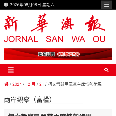
Skip
2026年08月08日 星期六
to
content
新華澳報
2024
12 月
21
柯文哲辭民眾黨主席情勢詭異
兩岸觀察（富權）