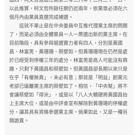
以此推算，柯文哲所餘任期仍近兩年，依黨章必須在六
個月內由黨員直選完成補選。
這就不單止是在中央委員中互推代理黨主席的問題
了，而是必須由全體黨員一人一票選出新的黨主席。在
目前階段，具有參與競選實力者有四人，分別是黃國
昌、林富男、黃珊珊、蔡壁如。但黃珊珊現在仍然是處
於已經受到停權三年的處分，林富男是商人可能沒有興
趣，只剩下黃國昌和蔡壁如。但黃國昌卻長期以來只是
在乎「有權無責」，未必有意；那就是「明益」創黨元
老卻已遠離黨主席的蔡壁如了。相信，「中央幫」將不
會讓蔡壁如「得米」，或是以「八人大轎硬將黃國昌抬
上主席大位，或是由中評會宣布解除對黃珊珊的停權處
分，讓其具有資格參選黨主席。倘果如此，又是一種另
類詭異。