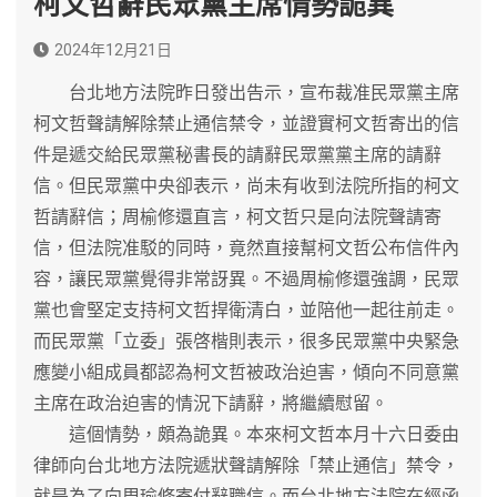
柯文哲辭民眾黨主席情勢詭異
2024年12月21日
台北地方法院昨日發出告示，宣布裁准民眾黨主席
柯文哲聲請解除禁止通信禁令，並證實柯文哲寄出的信
件是遞交給民眾黨秘書長的請辭民眾黨黨主席的請辭
信。但民眾黨中央卻表示，尚未有收到法院所指的柯文
哲請辭信；周榆修還直言，柯文哲只是向法院聲請寄
信，但法院准駁的同時，竟然直接幫柯文哲公布信件內
容，讓民眾黨覺得非常訝異。不過周榆修還強調，民眾
黨也會堅定支持柯文哲捍衛清白，並陪他一起往前走。
而民眾黨「立委」張啓楷則表示，很多民眾黨中央緊急
應變小組成員都認為柯文哲被政治迫害，傾向不同意黨
主席在政治迫害的情況下請辭，將繼續慰留。
這個情勢，頗為詭異。本來柯文哲本月十六日委由
律師向台北地方法院遞狀聲請解除「禁止通信」禁令，
就是為了向周瑜修寄付辭職信。而台北地方法院在經函