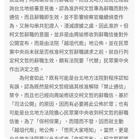
詢台北地檢署意見後，認為准許柯文哲專為辭職而對外
通信，而且辭職即生效，並不影響檢察官繼續偵查作
為，又無勾串共犯證人、湮滅證據之虞，因此准許。但
柯文哲辭職的意圖，並非是由周瑜修收到辭職信後對外
公開宣布，而是由法院「越俎代庖」地公佈，並在民眾
黨中央尚未就是否核准柯文哲辭職請求之前，就自行判
定柯文哲的辭職生效，頗有法院要「代替」民眾黨中央
作出決定之態。
為何會如此？既有可能是台北地方法院對程序認知
有誤，認為既然是柯文哲經過其核准解除「禁止通信」
禁令，而且也已經向周瑜修送交柯文哲的辭職信，基於
「司法公開」的原因，因而有必要將此公佈於眾；也有
可能是台北地方法院擔心民眾黨中央收到柯文哲的辭職
信後，為了「保柯保黨」，而隱而不發，因而就主動
「越俎代庖」地公佈，「慌死大家唔知」。當然，更是
台北地方法院要以此方式來「曲折宣布」，柯文哲即將