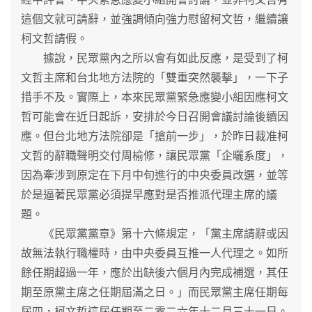
這個文就可請辭，並強調傾向強力慰留柯文哲，繼續讓
柯文哲請假。
據說，民眾黨內之所以會有如此反應，是受到了柯
文哲主席和台北地方法院的「雙重突然襲擊」，一下子
措手不及。實際上，本來民眾黨緊急應變小組因應柯文
哲可能會在近日起訴，安排於今日召開會議討論後續因
應。但台北地方法院卻是「搶前一步」，於昨日裁准柯
文哲的辭職聲明交付周榆修，讓民眾黨「企曬系度」，
因為牽涉到原定在下月中旬進行的中央委員改選，並等
於是逼著民眾黨必須提早應對是否推派代理主席的議
題。
《民眾黨黨章》第十六條規定，「黨主席請辭或因
故無法執行職權時，由中央委員互推一人代理之。如所
餘任期超過一年，應於出缺後六個月內完成補選，其任
期至原黨主席之任期屆滿之日。」而民眾黨主席任期每
屆四，柯文哲這屆任期至二零二六年十二月三十一日。