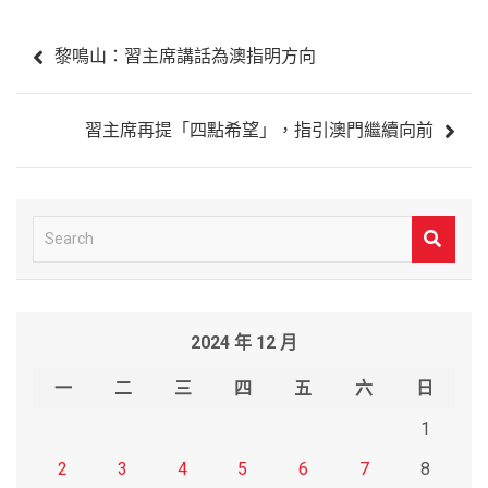
文
黎鳴山：習主席講話為澳指明方向
章
導
習主席再提「四點希望」，指引澳門繼續向前
覽
S
e
a
r
2024 年 12 月
c
h
一
二
三
四
五
六
日
1
2
3
4
5
6
7
8