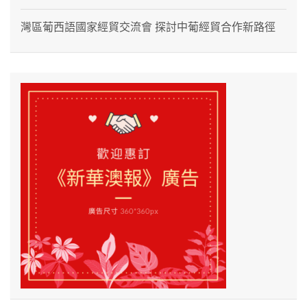
灣區葡西語國家經貿交流會 探討中葡經貿合作新路徑