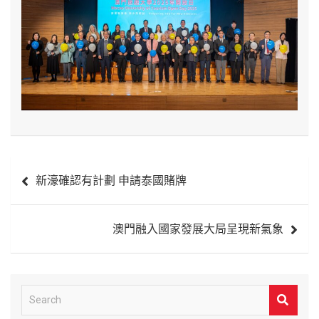
文
新濠確認有計劃 申請泰國賭牌
章
導
澳門融入國家發展大局呈現新氣象
覽
S
e