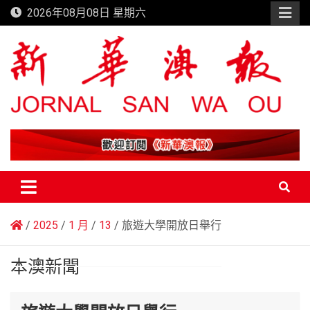
Skip
2026年08月08日 星期六
to
content
新華澳報
2025
1 月
13
旅遊大學開放日舉行
本澳新聞