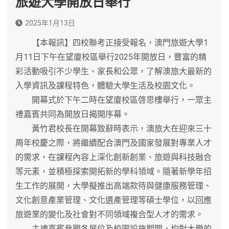
旅遊大學開放日舉行
2025年1月13日
【本報訊】四校聯考正接受報名，澳門旅遊大學1
月11日下午在望廈校區舉行2025年開放日，豐富的精
彩活動吸引不少學生、家長和公眾，了解澳旅大最新的
入學資訊及課程特色，體驗大學生活及校園文化。
開幕式於下午二時在望廈校區啓思樓舉行，一眾主
禮嘉賓共同為開放日揭開序幕。
黃竹君校長在開幕致辭時表示，澳旅大在迎來三十
周年校慶之際，將繼續配合澳門及國家發展對專業人才
的需求，在課程內容上深化創新創業、旅遊與科技融合
等元素，並積極探索開拓新的學科領域。隨著新學年招
生工作的展開，大學擬推出高端款待與健康服務管理、
文化創意產業管理、文化遺產管理等碩士學位，以回應
旅遊業的變化及社會對不同領域複合型人才的需求。
主禮嘉賓參觀各展位及校園設施期間，均對大學的