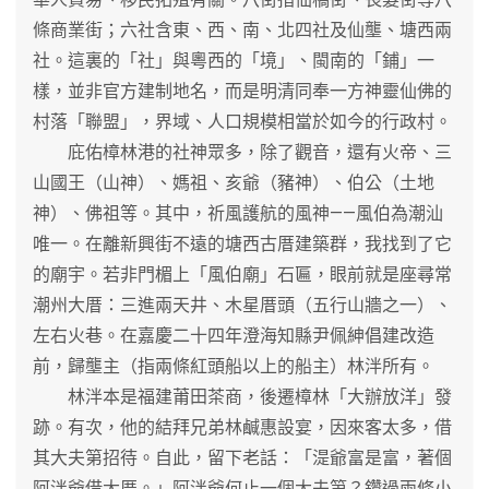
條商業街；六社含東、西、南、北四社及仙壟、塘西兩
社。這裏的「社」與粵西的「境」、閩南的「鋪」一
樣，並非官方建制地名，而是明清同奉一方神靈仙佛的
村落「聯盟」，界域、人口規模相當於如今的行政村。
庇佑樟林港的社神眾多，除了觀音，還有火帝、三
山國王（山神）、媽祖、亥爺（豬神）、伯公（土地
神）、佛祖等。其中，祈風護航的風神——風伯為潮汕
唯一。在離新興街不遠的塘西古厝建築群，我找到了它
的廟宇。若非門楣上「風伯廟」石匾，眼前就是座尋常
潮州大厝：三進兩天井、木星厝頭（五行山牆之一）、
左右火巷。在嘉慶二十四年澄海知縣尹佩紳倡建改造
前，歸壟主（指兩條紅頭船以上的船主）林泮所有。
林泮本是福建莆田茶商，後遷樟林「大辦放洋」發
跡。有次，他的結拜兄弟林鹹惠設宴，因來客太多，借
其大夫第招待。自此，留下老話：「湜爺富是富，著個
阿泮爺借大厝。」阿泮爺何止一個大夫第？鑽過兩條小