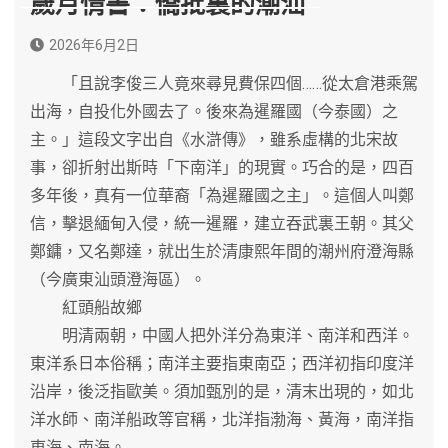
歲月情書：僑批裏的潮汕
2026年6月2日
「且說李俊三人竟來尋見費保四個……從太倉港乘駕
出海，自投化外國去了。後來為暹羅國（今泰國）之
主。」這段文字出自《水滸傳》，雖系虛構的北宋故
事，卻折射出斯時「下南洋」的現實。巧合的是，四百
多年後，真有一位華裔「為暹羅國之主」。這個人叫鄭
信，擊退緬甸入侵，統一暹羅，建立吞武裏王朝。其父
鄭鏞，又名鄭達，就出生於清康熙年間的潮州府澄海縣
（今廣東汕頭澄海區）。
紅頭船故鄉
明清兩朝，中國人把外洋分為東洋、南洋和西洋。
東洋系日本俗稱；南洋主要指東南亞；西洋初指印度洋
沿岸，後泛指歐美。須加甄別的是，清末出現的，如北
洋水師、南洋船政等官稱，北洋指渤海、黃海，南洋指
東海、南海。