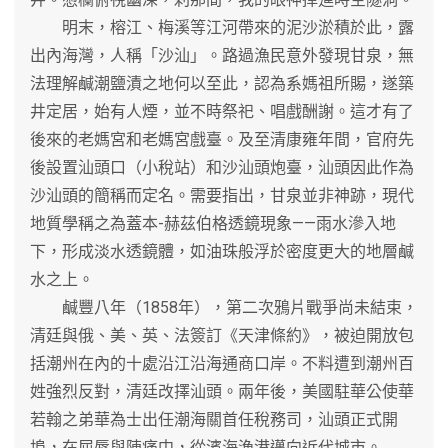
明末，榕江、梅溪等江河帶來的泥沙淤積於此，露
出內海灣，人稱「沙汕」。路過漁民意外發現甘泉，無
法理解鹹潮鹽漬之地何以至此，認為系媽祖所賜，遂築
井定居，始有人煙，並不時祭祀、唱戲酬謝。這才有了
後來的老媽宮和老媽宮戲臺。及至清康雍年間，官府先
後設置汕頭口（小稅站）和沙汕頭炮臺，汕頭因此作為
沙汕頭的簡稱而定名。需要指出，甘泉並非神跡，現代
地質學稱之為蓋本-赫茲伯格透鏡現象——雨水滲入地
下，形成淡水透鏡體，如油珠般浮於密度更大的地層鹹
水之上。
鹹豐八年（1858年），第二次鴉片戰爭尚未結束，
清廷與俄、美、英、法簽訂《天津條約》，被迫開放包
括潮州在內的十處沿江沿海通商口岸。不料遭到潮州百
姓強烈反對，清廷改擇汕頭。兩年後，美國駐華公使華
若翰之弟華為士出任潮海關首任稅務司，汕頭正式開
埠，在屈辱與陣痛中，從濱海漁港邁向近代城市。