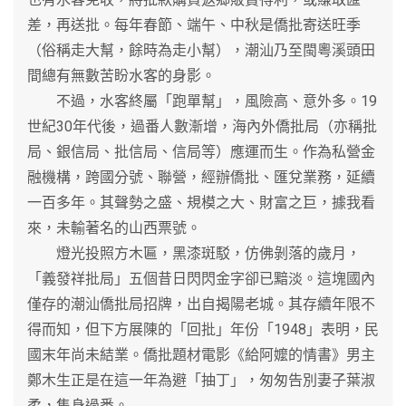
差，再送批。每年春節、端午、中秋是僑批寄送旺季
（俗稱走大幫，餘時為走小幫），潮汕乃至閩粵溪頭田
間總有無數苦盼水客的身影。
不過，水客終屬「跑單幫」，風險高、意外多。19
世紀30年代後，過番人數漸增，海內外僑批局（亦稱批
局、銀信局、批信局、信局等）應運而生。作為私營金
融機構，跨國分號、聯營，經辦僑批、匯兌業務，延續
一百多年。其聲勢之盛、規模之大、財富之巨，據我看
來，未輸著名的山西票號。
燈光投照方木匾，黑漆斑駁，仿佛剝落的歲月，
「義發祥批局」五個昔日閃閃金字卻已黯淡。這塊國內
僅存的潮汕僑批局招牌，出自揭陽老城。其存續年限不
得而知，但下方展陳的「回批」年份「1948」表明，民
國末年尚未結業。僑批題材電影《給阿嬤的情書》男主
鄭木生正是在這一年為避「抽丁」，匆匆告別妻子葉淑
柔，隻身過番。