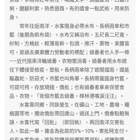
俐，腿腳利索，熟悉道路。有的還會一點武術，用來防
身。
常年往返南洋，水客隨身必帶水布、長柄雨傘和市
籃（後期為帆布袋）。水布又稱浴布，五尺長二尺寬，
紗制、方格紋、輕薄易幹，包頭、擦汗、裹物、束腰皆
可，是過去廣東體力勞動者的標配；過番者也人手一條
——近代搭乘洋輪過番，衣物需消毒，過番者用水布遮
住下體接受檢疫，登船。長柄雨傘除了遮陽擋雨，還能
驅蟲蛇、防惡犬。市籃也叫角畢，長柄帶蓋圓身竹籃，
可提可挎，存放現錢、僑批；也有過番者拿來保管食
品、衣物，「背個市籃去過番，樟林港嘴淚汪汪」。
水客靠同鄉、同族營生，在礦山、工地、農場、種
植園等地，攬收僑批帶回唐山，遞送上門。僑眷點驗無
誤，水客代寫「回批」（即回執），再回南洋交寄批
人。如此一單，傭金為批款的3%—10%，寄批時支付。
也有水客免收，將批款購貨返鄉販賣得利，或賺取匯