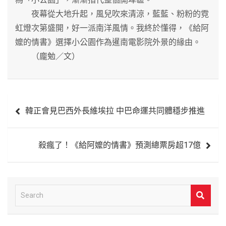
夜幕從大地升起，風兒吹來清涼，藍藍、粉粉的霓
虹燈次第盛開，好一派南洋風情。我終於懂得，《給阿
嬤的情書》選擇小公園作為暹南電影院外景的緣由。
（龐勉／文）
文
韓正會見巴西外長維埃拉 中巴命運共同體穩步推進
章
導
殺瘋了！《給阿嬤的情書》預測總票房超17億
覽
S
e
a