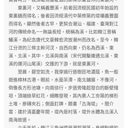
東裏河，又稱義豐溪。前者因流經民國初年始設的
東裏鎮而得名；後者因流經清代中葉修築的堤壩義豐圍
而得名。顯然後者古早，更契合潮汕、福建、臺灣對江
河的傳統命名——無論長短，統稱為溪。比如韓江昔稱
鱷溪，為紀念唐代文豪韓愈流放潮州而改名。至今，韓
江分泄的三條主幹河汊，自西向東，仍名為西溪、東
溪、北溪。其中，北溪與南溪（宋代開鑿連通北溪、東
溪的運河山尾溪）交匯的下游，就是東裏河。
翌晨，碧空如洗，我穿過行道樹匝地濃蔭，魚一般
遊進樟林古港。眼前，水面呆滯，南北鋪展，不像河，
倒像長方形池塘。向南徐行，步道旁隆起發白的斷壁殘
垣，頂端綠草紅花，細瞧發現，其內裹人工夯築的梯形
土堆，摻磚夾石；側面釘牌，題書「古海堤」。簡介
雲：建於清嘉慶年間，堤內是村落，堤外水體為北溪入
南海故道。
六千年前，韓江三角洲還是潮起潮落、島嶼點綴的