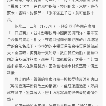
至暹羅；次春，在春風中返航，換回稻米、木材，夾帶
蘇木、香料、鉛錫等，「米不滿五千石，貨可值數十
萬」。
乾隆二十二年（1757年），限定西洋各國在廣州
「一口通商」，並未影響彼時中國商民與南洋、東洋甚
至沙俄的貿易。相反，在進口暹羅稻米紓解韓江流域糧
荒的合法名義下，樟林港的中轉貿易及直接貿易越做越
大。全盛時，擁有數十支船隊、數百條紅頭船，覆蓋中
國沿海及南洋諸國，贏得「紅頭船故鄉」之譽。而紅頭
船多系華人在暹羅製造，因為當地柚木材質堅實、價宜
料優。
與此同時，饑餓的粵東流民一撥撥從這裏淚別唐山
（粵閩臺籍華僑對故土的稱謂），坐紅頭船過番。鄭鏞
就在其中，無異旁人，臉上照樣寫滿前途未蔔的驚惶茫
然。
前臨碼頭的永定樓，始建於嘉慶七年（1802年），