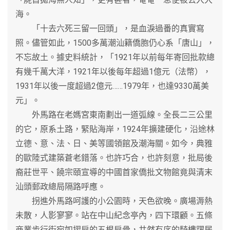
海。
「十去六死三留一回頭」，是血淚過番的真實寫
照。儘管如此，1500多萬潮汕籍僑胞仍心系「唐山」，
不忘故土。據史料統計，「1921年以前每年寄回批款總
有幾千萬大洋，1921年以後每年超過1億元（法幣），
1931年以後一度超過2億元……1979年，也達9330萬美
元」。
外馬路在老媽宮東南劃出一道弧線。全長二三公里
的它，原系土路，緊貼海岸，1924年擴建硬化，沿途林
立德、意、法、日、美等國領館及潮海關。如今，典雅
的歐陸式建築蒼老錯落。也許巧合，也許刻意，批局後
裔莊世平、饒宗頤宣導的中國首家僑批文物館竟與清末
汕頭郵政總局隔路呼應。
拐進外馬路呵護的小公園時，天色欲晚。廣場溽熱
未散，人影寥寥。站在中山紀念亭內，四下環顧。五條
商業步行街宛如摺扇的五根扇骨，井然有序的騎樓躍居