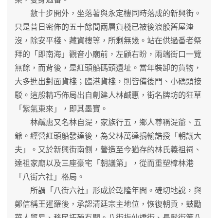
數十步開外，坐落著與永定樓同時落成的新興街。
只是昔日密佈的五十餘間兩層貨棧已被後浪般舊屋淹
沒，除安平棧、藏資樓等，所剩無幾。站在供過番者祭
拜的「即南海」觀音小廟前，左顧右盼，兩端街口一覽
無餘，而背後，是紅頭船碼頭遺址。當年裝卸的貨物，
大多進出對面貨棧；臨港貨棧，則皆備後門、小碼頭接
駁。這般精巧佈局出自創建人林鹹惠，街名牌坊的狂草
「紫氣東來」，即其墨寶。
林鹹惠又名林自湜，家族行五，鄉人尊稱湜爺、五
爺。經營紅頭船發達後，為父林萬達捐輸誥授「朝議大
夫」。又於新興街南側，營造至今猶存的林氏義祖祠、
達祖家廟以及三座豪宅「朝議第」，從而重塑樟林港
「八街六社」格局。
所謂「八街六社」形成於乾隆年間。確切地說，與
鄭信稱王暹羅後，承認清廷宗主地位，恢復朝貢，鼓勵
華人貿易、移民拓殖有關。八街指仙橋街、長髮街等八