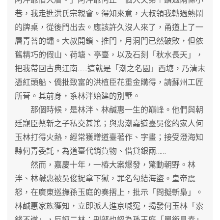
巷，我走進洪氏宗親會。得知來意，大叔領我轉過熱鬧
的牌桌，從後門出去。應該許久沒人來了，甬道上了一
層青苔的鏽。大叔開鎖、推門，月洞門已然破敗，但依
舊精巧的假山、荷塘、亭臺，以及石刻「秋水長天」，
把我帶回古典江南……這就是「潮之名園」西塘，乃清末
憑紅頭船、僑批致富的洪植臣花重金購得，請蘇州工匠
所葺。其前身，系林泮始建的別墅。
那個時候，是林泮、林鹹惠一生的巔峰。他們與朝
廷寵臣蔡新之子私交甚篤；與惠潮嘉道臺吳俊的家人何
玉林打得火熱，經常獲贈道臺著作、字畫；接受澄海知
縣何青委託，為道臺代銷貨物、借貸銀兩……
然而，嘉慶十年，一樁大案爆發，驚動朝野。林
泮、林鹹惠被吳俊捉拿下獄，罪名勾結海盜。皇帝震
怒，在廣東巡撫孫玉庭的奏摺上，批示「問擬斬梟」。
林鹹惠家族獲知，立即派人進京喊冤，揭發何玉林「索
錢不遂」，反誣二林；刑部也認為孫玉庭「單銜具奏」