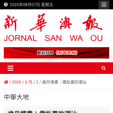
Skip
2026年08月07日 星期五
to
content
新華澳報
2026
6 月
2
歲月情書：僑批裏的潮汕
中華大地