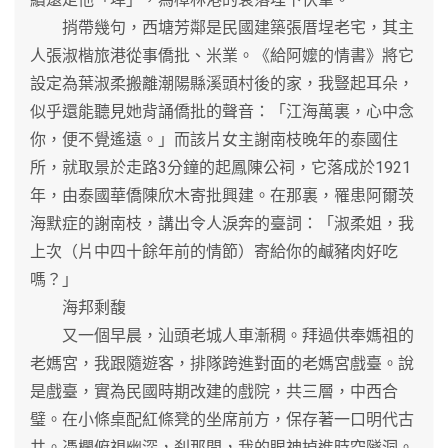
捎帶幾句，西塘芳鄰是民國建築張厝埕老宅，其主
人張淑楷旅港從事僑批、米業。《給阿嬤的情書》將它
設定為葉淑柔搬離潮陽縣溪頭村後的家，我豎起耳朵，
似乎還能聽見她背誦僑批的聲音：「江海萬裏，心中念
你，便不覺遙遠。」而該片女主謝南枝晚年的泰國住
所，就取景於走路3分鐘的起鳳陳公祠，它落成於1921
年，由泰國華僑陳欣木寄批興建。在那裏，罹患阿爾茨
海默症的謝南枝，講出令人淚奔的臺詞：「淑柔姐，我
上次（片中四十餘年前的情節）寄給你的鹹豬肉好吃
嗎？」
海邦剩馥
又一個早晨，汕頭老城人車漸稠。拜過供奉媽祖的
老媽宮，我跟隨遊客，排隊跨進對面的老媽宮戲臺。說
是戲臺，實為民國時期改建的戲院，共三層，中西合
璧。在小條桌配紅條凳的坐席前方，保存著一口明代古
井。憑欄俯視幽深，刹那間，我的眼神掉進時空隧洞。