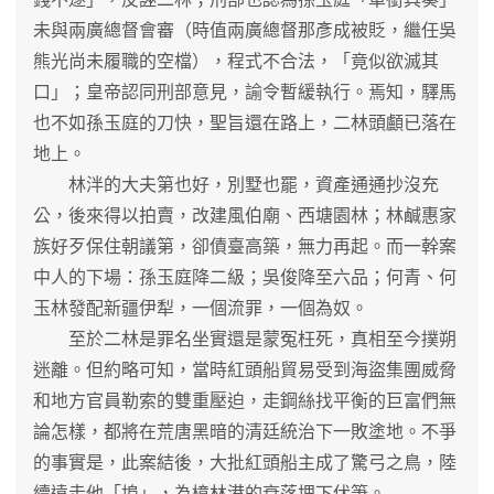
未與兩廣總督會審（時值兩廣總督那彥成被貶，繼任吳
熊光尚未履職的空檔），程式不合法，「竟似欲滅其
口」；皇帝認同刑部意見，諭令暫緩執行。焉知，驛馬
也不如孫玉庭的刀快，聖旨還在路上，二林頭顱已落在
地上。
林泮的大夫第也好，別墅也罷，資產通通抄沒充
公，後來得以拍賣，改建風伯廟、西塘園林；林鹹惠家
族好歹保住朝議第，卻債臺高築，無力再起。而一幹案
中人的下場：孫玉庭降二級；吳俊降至六品；何青、何
玉林發配新疆伊犁，一個流罪，一個為奴。
至於二林是罪名坐實還是蒙冤枉死，真相至今撲朔
迷離。但約略可知，當時紅頭船貿易受到海盜集團威脅
和地方官員勒索的雙重壓迫，走鋼絲找平衡的巨富們無
論怎樣，都將在荒唐黑暗的清廷統治下一敗塗地。不爭
的事實是，此案結後，大批紅頭船主成了驚弓之鳥，陸
續遠走他「埠」，為樟林港的衰落埋下伏筆。