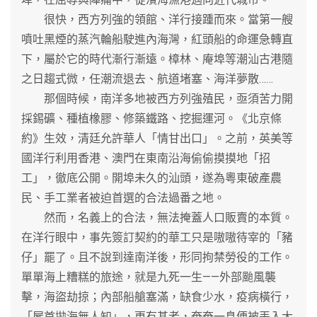
很快，西方列強的領館、洋行接踵而來。當第一艘
噴吐黑煙的蒸汽輪船駛進內海灣，紅頭船的命運急轉直
下，屬於它的時代漸行漸遠。樟林、庵埠等潮汕古港隨
之日趨式微，任潮流退去、航道堵塞、海洋夢散……
那個時候，南洋多地被西方列強殖民，亟須苦力開
採錫礦、種植橡膠、修築鐵路、挖掘運河。《北京條
約》生效，清廷允許華人「情甘出口」。之前，英美等
國洋行利用香港、澳門在東南沿海偷偷摸摸地「招
工」，徹底公開。開埠未久的汕頭，遂為粵東破產農
民、手工業者被迫首選的合法過番之地。
然而，名義上的合法，無法掩蓋人口販賣的本質。
在洋行眼中，事先簽訂契約的華工只是嗷嗷待宰的「豬
仔」罷了。且不說到達南洋後，形同拘禁勞役的工作。
單單海上糟糕的旅途，就是九死一生——外部颱風襲
擊，海盜劫掠；內部船艙塞滿，缺食少水，疫病橫行，
「屍首拋海無人知」，更有甚者，奄奄一息便被丟入大