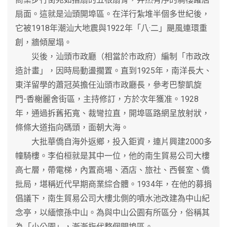
扇面。這就是汕頭開埠區。在洋行紮堆半個多世紀後，
它被1918年潮汕大地震與1922年「八·二」颶風連環重
創，牆傾屋塌。
災後，汕頭市政廳（相當於市政府）編制「市政改
造計畫」，因時局動盪擱置。直到1925年，南洋長大、
東洋留學的蕭冠英擔任汕頭市政廳長，參考巴黎凱旋
門-香榭麗舍街區，主持修訂，方於次年獲准。1928
年，通過拆舊拓寬、裁彎拉直，開埠區路網呈放射狀，
條條大道指向碼頭，面朝大海。
大批華僑自海外返鄉，投入鉅資，連片興建2000多
幢騎樓。李伯桓就是其中一位，他的南生貿易公司大樓
高七層，帶電梯，內置商場、酒店、旅社、西餐室、僑
批局，堪稱近代早期商業綜合體。1934年，在他的募捐
倡議下，南生貿易公司大樓北側的噴水池改建為中山紀
念亭，以緬懷孫中山。為與中山公園有所區分，俗稱其
為「小公園」，漸漸指代整個開埠區。