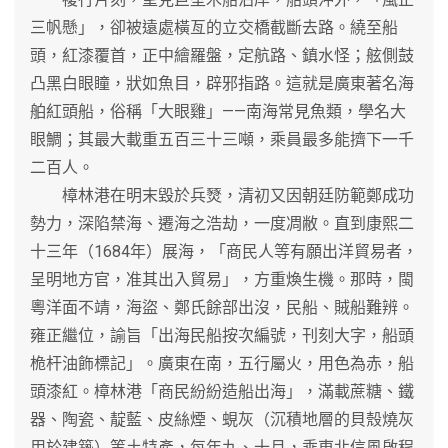
三帆懸」，卻被遠處橫亙的立交橋截斷去路。繞至船
頭，紅漆覆首，正中繪羅盤，定航路、鎮水怪；舷側鼓
凸黑白眼瞳，狀如魚目，辟邪指路。這就是廣東著名海
舶紅頭船，俗稱「大眼雞」——南海常見魚類，學名大
眼鯛；其最大載重五百三十三噸，乘員最多能擠下一千
二百人。
樟林港在明末毀於兵燹，清初又因朝廷防範鄭成功
勢力，深陷禁海、遷海之浩劫，一度凋敝。直到康熙二
十三年（1684年）展海，「商民人等有願出洋貿易者，
呈明地方官，准其出入貿易」，方重煥生機。那時，閩
粵洋面不靖，海盜、鄭氏餘部出沒，民船、賊船難辨。
雍正繼位，諭旨「出海民船按次編號，刊刻大字，船頭
桅杆油飾標記」。廣東在南，五行屬火，用色為赤，船
頭漆紅。樟林港「商民紛紛造船出海」，滿載蔗糖、鐵
器、陶瓷、靛藍、皮絲煙、蜆灰（沉積地層的貝殼燒灰
用於建築）等土特產，每年九、十月，乘東北信風啟程