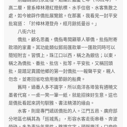
高二層，曾系樟林港紅燈航標、水手住宿、水客集散之
處，如今被辟作僑批展覽館。在那裏，我看見一封平安
批寫道：「於樟林港登舟，經月餘抵曼谷。」
八街六社
僑批，顧名思義，僑指粵閩籍華人華僑，批指附寄
款項的家書。其功能類似郵局匯款單——匯款同時可以
簡短附言。習慣上，珠江口以西，稱之為銀信；以東，
稱之為僑批、番批、批信、批等。平安批，又稱回頭
批，是踏足異國他鄉的第一封僑批——報聲平安，親人
勿念，並寄回省吃儉用後節餘的船費。
舊時，過番人多不識字，所以南洋各埠皆有通曉文
墨者代寫，一桌一凳一筆一紙，就能招徠好生意。這也
是僑批看起來詞句馴雅、書法精湛的緣由。
水客，則是專門遞送僑批的人。江門五邑、廣府部
分地區也稱其為「巡城馬」，形容水客走街串巷、奔波
勞碌。多為青壯年男性，略識文字，頭腦靈活，口齒伶