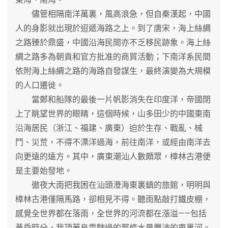
儘管相隔南洋萬裏，風高浪急，但自秦漢起，中國
人的身影就出現於迢遞海路之上。到了唐宋，海上絲綢
之路臻於鼎盛，中國沿海民間亦不乏移民跡象。海上絲
綢之路多為朝貢和官方批准的商貿活動；下南洋系民間
依附海上絲綢之路的海路自發謀生，最終演變為大規模
的人口遷徙。
當鄭和船隊的最後一片帆影消失在印度洋，帝國閉
上了眺望世界的眼睛，這個時候，山多田少的中國東南
沿海居民（浙江、福建、廣東）迫於生存、戰亂、械
鬥、災荒，不得不漂洋過海，前往南洋，或經由南洋去
向更遠的遠方。其中，廣東潮汕人數頗眾，樟林古港便
是主要始發地。
徹夜大雨把我困在汕頭澄海東裏鎮的旅館，明明與
樟林古港僅隔馬路，卻相見不得。聽雨點敲打鐵皮棚，
感覺全世界都在落雨，全世界的河流都在漲溢——包括
黃昏時分，我頂著烏雲駛過的那條水量豐沛的東裏河。