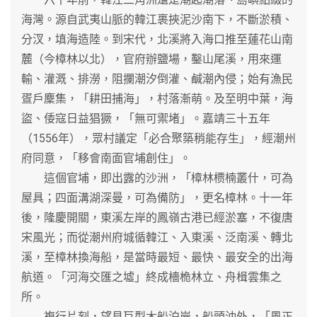
海灣。源自武夷山脈的韓江裹挾泥沙南下，不斷淤積、
分汊，填海造陸。到宋代，北溪將入海口推至蓮花山南
麓（今樟林以北），官府辦鹽場，鑿山尾溪，用來運
輸、灌溉、排澇，阻攔潮汐倒灌、鹹潮內侵；始有漁民
疍戶麇集，「耕田捕海」，村落漸萌。及至明中葉，海
盜、倭寇日益猖獗，「無可禦堵」。嘉靖三十五年
（1556年），眾村議定「必合聚築稍能存生」，經潮州
府同意，「移會南面官埔創住」。
這個官埔，即出露的沙洲，「樟林槚楠叢什，可為
屋具；四面溝湖深曼，可為備防」，更名樟林。十一年
後，隆慶開關，東溪左岸的鳳嶺古港已經淤塞，不復唐
宋風光；而從潮州府城循韓江、入東溪、泛南溪、轉北
溪，至樟林換海船，是當時最短、最快、最安全的出海
航道。「河海交匯之墟」終成檣桅林立、舟楫雲集之
所。
複行片刻，望見巨型木船泊岸，船頭沖外，「風正