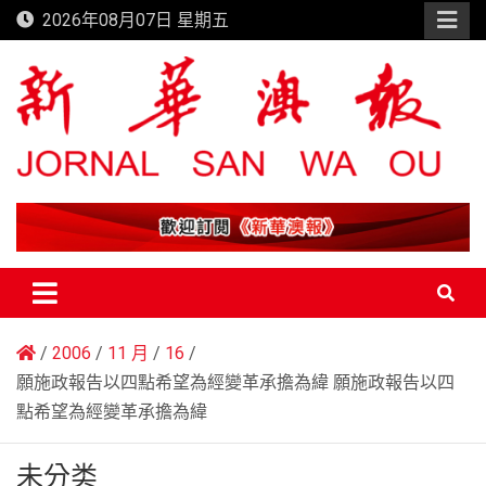
Skip
2026年08月07日 星期五
to
content
新華澳報
2006
11 月
16
願施政報告以四點希望為經變革承擔為緯 願施政報告以四
點希望為經變革承擔為緯
未分类