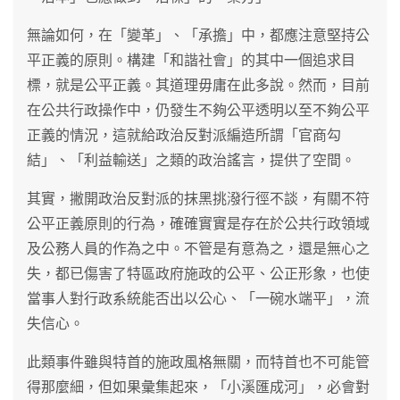
無論如何，在「變革」、「承擔」中，都應注意堅持公
平正義的原則。構建「和諧社會」的其中一個追求目
標，就是公平正義。其道理毋庸在此多說。然而，目前
在公共行政操作中，仍發生不夠公平透明以至不夠公平
正義的情況，這就給政治反對派編造所謂「官商勾
結」、「利益輸送」之類的政治謠言，提供了空間。
其實，撇開政治反對派的抹黑挑潑行徑不談，有關不符
公平正義原則的行為，確確實實是存在於公共行政領域
及公務人員的作為之中。不管是有意為之，還是無心之
失，都已傷害了特區政府施政的公平、公正形象，也使
當事人對行政系統能否出以公心、「一碗水端平」，流
失信心。
此類事件雖與特首的施政風格無關，而特首也不可能管
得那麼細，但如果彙集起來，「小溪匯成河」，必會對