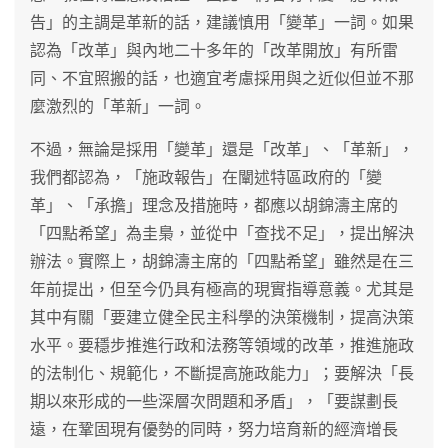
告」的主調是革新的話，建議慎用「變革」一詞。如果
認為「改革」與內地二十多年的「改革開放」有所雷
同、不宜照搬的話，也適宜考慮採用與之近似但並不那
麼激烈的「革新」一詞。
不過，無論是採用「變革」還是「改革」、「革新」，
我們都認為，「施政報告」在闡述特區政府的「變
革」、「承擔」理念及措施時，都應以胡錦濤主席的
「四點希望」為圭梟，並從中「查找不足」，提出解決
辦法。實際上，胡錦濤主席的「四點希望」雖然是在三
年前提出，但至今仍具有極高的現實指導意義。尤其是
其中有關「要建立健全民主科學的決策機制，提高決策
水平。要穩步推進行政和法務等領域的改革，推進施政
的法制化、規範化，不斷提高施政能力」；要解決「長
期以來形成的一些深層次問題和矛盾」，「要謀劃長
遠，在鞏固現有優勢的同時，努力培育新的經濟增長