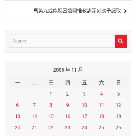
覽
馬英九或能脫困過關惟教訓深刻應予記取
S
e
a
r
2006 年 11 月
c
h
一
二
三
四
五
六
日
1
2
3
4
5
6
7
8
9
10
11
12
13
14
15
16
17
18
19
20
21
22
23
24
25
26