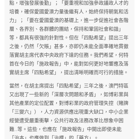
點，增強發展後勤」；「要重視和加強參政議政人才的
培養，確保愛國愛澳力量後繼有人，始終保持朝氣和活
力」；「要在愛國愛澳的基礎上，進一步促進社會各階
層、各界別、各群體的團結，保持和鞏固社會和諧」
等，都具有很強的針對性。但在「四點希望」提出三年
之後，仍然「欠賬」甚多，亦即仍未能全面準確地貫徹
落實胡主席代表中央政府下達的任務。我們希望，何特
首在今日的「施政報告」中，能對如何更好地響應及落
實胡主席「四點希望」，提出清晰明確而可行的措施。
當然，在胡主席提出「四點希望」三年之後，澳門特區
又出現了一些新的「深層次問題和矛盾」，如博彩業與
其他產業的定位配置，對博彩業的政府管理失控（賭牌
「三變六」），人力資源供應出現重大缺口，中小企業
經營遭受嚴重衝擊，公共行政及法務改革比想象中困
難…等。這些，也應在「施政報告」中開出即使未能
「治本」也應做到「治標」的「藥方」。