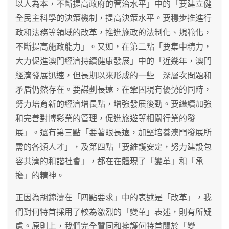
以人為本，不斷提高政府的管治水平」中的「要建立健
全民主科學的決策機制，提高決策水平。要穩步推進行
政和法務等領域的改革，推進施政的法制化、規範化，
不斷提高施政能力」。又如，在第二點「要集中精力，
大力促進澳門經濟持續健康發展」中的「近幾年，澳門
經濟發展迅速，但長期以來形成的一些 深層次問題和
矛盾仍然存在。要謀劃長遠，在鞏固現有優勢的同時，
努力培育新的經濟增長點，增強發展後勁。要繼續加強
和完善對博彩業的管理，促進旅遊等相關行業的發
展」。還有第三點「要著眼長遠，加堅培養澳門發展所
需的各類人才」，及第四點「要維護安定，努力建設包
容共濟的和諧社會」，都在在體現了「變革」和「承
擔」的精神。
正因為胡錦濤在「四點要求」中的表述是「改革」，我
們對何特首採用了較為激烈的「變革」表述，則有所疑
慮。原則上，我們完全贊同和擁護何特首關於「變