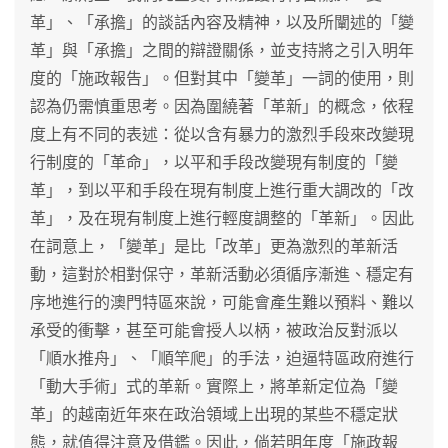
革」、「承擔」的談話內容及精神，以及所闡述的「變
革」與「承擔」之間的辯證關係，並支持將之引入明年
度的「施政報告」。但對其中「變革」一詞的使用，則
認為仍需慎重思考。因為圍繞著「革新」的概念，依程
度上有不同的表述：從以含有暴力的激烈手段來改變現
行制度的「革命」，以平和手段改變現有制度的「變
革」，到以平和手段在現有制度上進行重大調改的「改
革」，及在現有制度上進行輕度調整的「革新」。因此
在詞意上，「變革」是比「改革」更為激烈的革新活
動，這對於相對保守，革新活動必須循序漸進、穩定有
序地進行的澳門特區來說，可能會產生難以預料、難以
承受的衝擊，甚至可能會授人以柄，被政治反對派以
「順水推舟」、「順竿爬」的手法，迫逼特區政府進行
「動大手術」式的革新。實際上，將革新定位為「變
革」的越南近年來在政治領域上出現的某些不穩定狀
態，就值得注意及借鑑。因此，倘若明年度「施政報