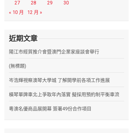
27
28
29
30
« 10 月
12 月 »
近期文章
陽江市經貿推介會暨澳門企業家座談會舉行
(無標題)
岑浩輝視察澳琴大學城 了解開學前各項工作進展
橫琴單牌車北上爭取年內落實 擬採用預約制平衡車流
粵澳名優商品展開幕 簽署49份合作項目