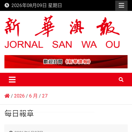
Skip
2026年08月09日 星期日
to
content
新華澳報
2026
6 月
27
每日報章