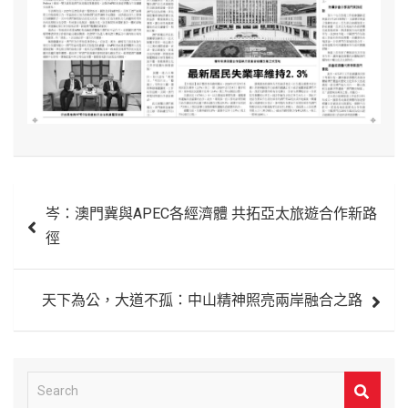
文
岑：澳門冀與APEC各經濟體 共拓亞太旅遊合作新路
章
徑
導
覽
天下為公，大道不孤：中山精神照亮兩岸融合之路
S