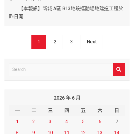
【本報訊】新城 A區 B13地段運動場地建造工程於
昨日開…
文
1
2
3
Next
章
導
覽
S
e
a
r
2026 年 6 月
c
h
一
二
三
四
五
六
日
1
2
3
4
5
6
7
8
9
10
11
12
13
14