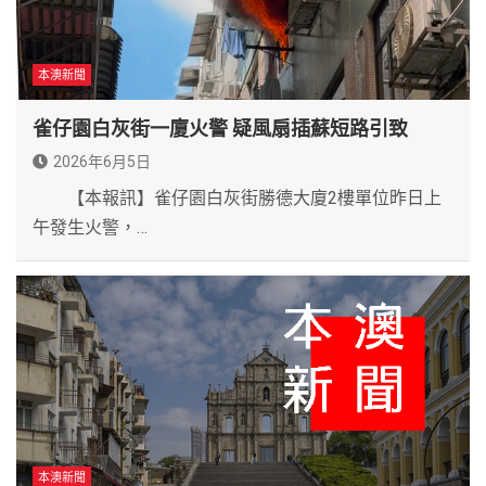
本澳新聞
雀仔園白灰街一廈火警 疑風扇插蘇短路引致
2026年6月5日
【本報訊】雀仔園白灰街勝德大廈2樓單位昨日上
午發生火警，…
本澳新聞