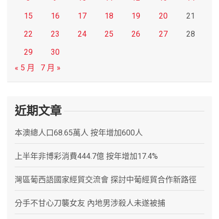
15
16
17
18
19
20
21
22
23
24
25
26
27
28
29
30
« 5 月
7 月 »
近期文章
本澳總人口68.65萬人 按年增加600人
上半年非博彩消費444.7億 按年增加17.4%
灣區葡西語國家經貿交流會 探討中葡經貿合作新路徑
分手不甘心刀襲女友 內地男涉殺人未遂被捕