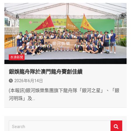
本澳新聞
銀娛龍舟隊於澳門龍舟賽創佳績
2026年6月14日
(本報訊)銀河娛樂集團旗下龍舟隊「銀河之星」、「銀
河明珠」及…
S