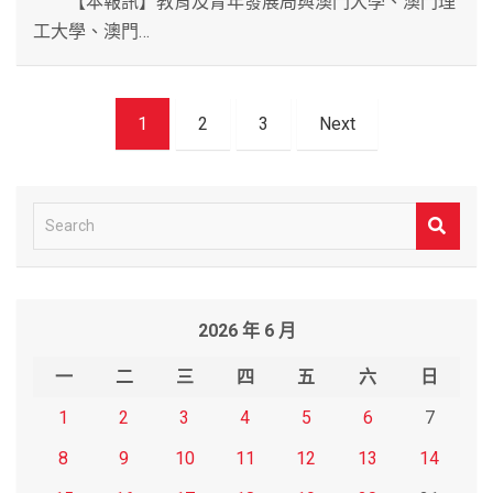
【本報訊】教育及青年發展局與澳門大學、澳門理
工大學、澳門…
文
1
2
3
Next
章
導
覽
S
e
a
r
2026 年 6 月
c
h
一
二
三
四
五
六
日
1
2
3
4
5
6
7
8
9
10
11
12
13
14