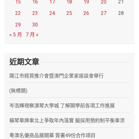
15
16
17
18
19
20
21
22
23
24
25
26
27
28
29
30
« 5 月
7 月 »
近期文章
陽江市經貿推介會暨澳門企業家座談會舉行
(無標題)
岑浩輝視察澳琴大學城 了解開學前各項工作進展
橫琴單牌車北上爭取年內落實 擬採用預約制平衡車流
粵澳名優商品展開幕 簽署49份合作項目