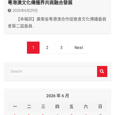
粵港澳文化傳播界共商融合發展
2026年6月29日
【本報訊】廣東省粵港澳合作促進會文化傳播委員
會第二屆委員…
文
1
2
3
Next
章
導
覽
S
e
a
r
2026 年 6 月
c
h
一
二
三
四
五
六
日