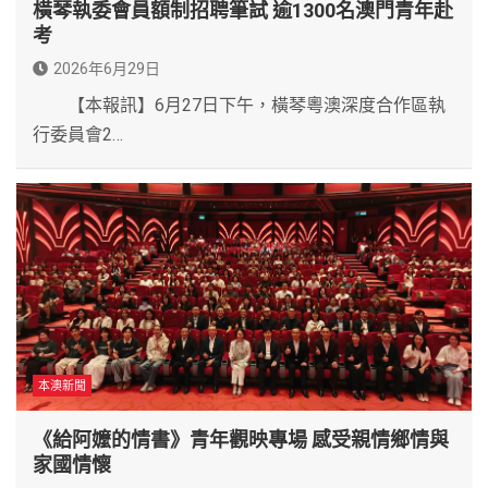
橫琴執委會員額制招聘筆試 逾1300名澳門青年赴
考
2026年6月29日
【本報訊】6月27日下午，橫琴粵澳深度合作區執
行委員會2…
本澳新聞
《給阿嬤的情書》青年觀映專場 感受親情鄉情與
家國情懷