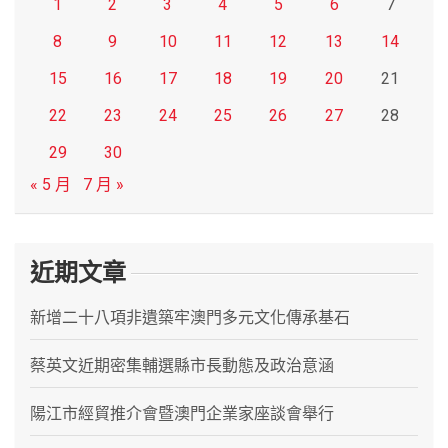
1
2
3
4
5
6
7
8
9
10
11
12
13
14
15
16
17
18
19
20
21
22
23
24
25
26
27
28
29
30
« 5 月
7 月 »
近期文章
新增二十八項非遺築牢澳門多元文化傳承基石
蔡英文近期密集輔選縣市長動態及政治意涵
陽江市經貿推介會暨澳門企業家座談會舉行