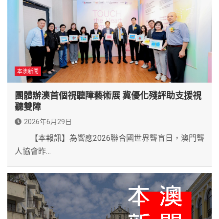
本澳新聞
團體辦澳首個視聽障藝術展 冀優化殘評助支援視
聽雙障
2026年6月29日
【本報訊】為響應2026聯合國世界聾盲日，澳門聾
人協會昨…