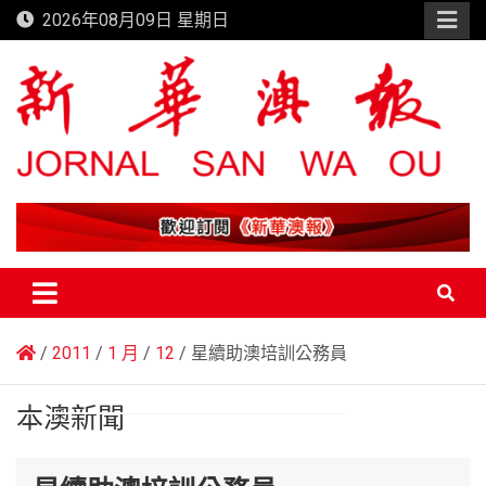
Skip
2026年08月09日 星期日
to
content
新華澳報
2011
1 月
12
星續助澳培訓公務員
本澳新聞