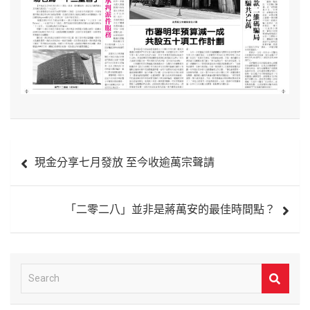
文
現金分享七月發放 至今收逾萬宗聲請
章
導
「二零二八」並非是蔣萬安的最佳時間點？
覽
S
e