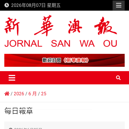
Skip
2026年08月07日 星期五
to
content
新華澳報
2026
6 月
25
每日報章