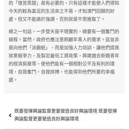
的「憶苦思甜」是有必要的，只有這樣才能使人們得知
今天的較為富足的生活來之不易，才知澳門回歸的好
處。但又不能過於強調，否則就是不思進取了。
總之一句話，一步登天是不現實的，總要有一個奮鬥的
過程。當然，政府也應注意照顧年青人的需求。這並非
是向他們「派銀紙」，而是加強人力培訓，讓他們提高
就業競爭力，及製定最低工資政策，興建適合新婚青年
的經濟房屋等，使他們能有一個相對公平及有利的環
境，自我奮鬥，自我拼搏，也能得到他們所要的幸福
感。
文
既要發揮輿論監督更要營造良好輿論環境 既要發揮
章
輿論監督更要營造良好輿論環境
導