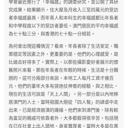
學會最近進行了「幸福感」的調查研究，並公開了其研
究成果。結果顯示，住大屋及月收入三至四萬元的受訪
者幸福感最高，而年青人和本科生的幸福感都比年長者
和中學程度以下的受訪者要低。澳門居民的平均幸福感
為七十點三分，與香港的七十點一分相若。
為何會出現這種情況？看來，年長者除了生活安定，職
業穩定等因素之外，更重要的是，他們的心理感受，是
比過去好得多了。實際上，以那些攝影愛好者展示的懷
舊照片來看，那些年長者在年輕的時候，生活是十分艱
困的。這可分兩部分來說，本地工人每月工資才幾百
元，他們的童年大多有搓炮仗神香的經驗，與之相比，
現在的生活可說是「天上人間」。另一部分是以內地移
居澳門的人士，當時祖國大剛從「四人幫」的肆虐中走
出來，已是經濟崩潰的邊緣。他們來到澳門後，除有較
為富足的親戚可依靠者外，大多都捱得很辛苦。包括現
在已在社會上出人頭地、身家豐厚者，當時大多是在黑