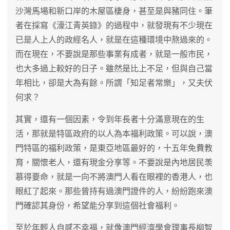
沙灣馬場和新口岸的木屋區棲身，甚至是與豬同住。筆
者在採寫《濠江青英錄》的過程中，就發現有不少現在
已是人上人的政經名人，就是在這種環境中熬過來的。
而在現在，不要說是那些事業有成者，就是一般市民，
也大多過上較好的日子。雖然是比上不足，但與自己當
年相比，卻是大為有餘。所謂「知足者常樂」，又夫伏
何求？
其實，還有一個因素，令到年長者十分滿意現在的生
活，那就是特區政府的以人為本福利政策。可以說，澳
門特區的福利政策，是東亞地區最好的，十五年免費教
育，關懷老人，還有現金分享等。不要說是內地居民羡
慕得要命，就是一向不將澳門人看在眼裡的香港人，也
眼紅了起來。那些曾持有過澳門證件的人，紛紛跑來澳
門確認其身份，希望能分享到這個社會福利。
至於年輕人自感不幸福，就像澳門經濟學會理事長柳智