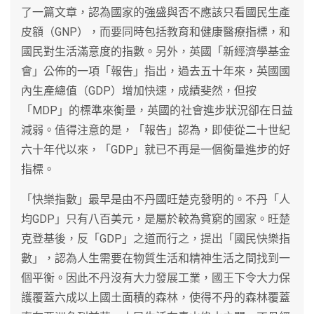
了一篇文章，認為國家的強盛與否不應該只看國民生產
皮額（GNP），而要同時包括教育和健康醫療指標，和
國民對生活滿意度的指數。另外，英國「新經濟學基金
會」公佈的一項「報告」指出，過去五十年來，英國國
內生產總值（GDP）增加快速，成績斐然，但按
「MDP」的標準來衡量，英國的社會進步狀況卻在日益
減弱。值得注意的是，「報告」認為，即使從二十世紀
六十年代以來，「GDP」就已不再是一個衡量進步的好
指標。
「快樂指數」最早是由不丹國旺楚克發明的。不丹「人
均GDP」只有八百美元，是屬於較為貧窮的國家。旺楚
克登基後，反「GDP」之道而行之，提出「國民快樂指
數」，認為人生需要在物質生活和精神生活之間找到一
個平衡。因此不丹沒有大力發展工業，國王下令大力保
護覆蓋六成以上國土面積的森林，使得不丹的森林覆蓋