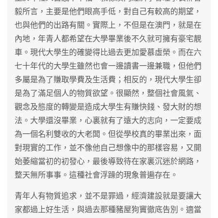
毅所言，主要是他們眼高手低，對自己有較高的期望，
也與他們的出路有關。實際上，不但是在澳門，就是在
內地，年青人都希望在大學畢業後不久就可擁有豪宅靚
車。現代大學生的確變得比過去更加愛慕虛榮。而在六
七十年代的大學生雖然也會一邊讀書一邊兼職，但他們
多屬是為了賺取學費及生活費；相反的，現代大學生卻
是為了滿足個人的物質欲望。很顯然，整個社會風氣、
觀念及態度的轉變是造成大學生有賺快錢、發大財的想
法。大學還沒畢業，心裏就有了遠大的志向，一定要成
為一個名利雙收的大老闆。但從學校真的畢業出來，面
對現實的工作，並不像他自己想像中的那樣容易，又開
始萎縮當初的初發心，最後導致待在家裏沉迷於網路，
整天無所事事。這種社會浮躁的現象普遍存在。
青年人有物質追求，並不是罪過，經濟建設就是要讓大
家都過上好生活，與過去那種豬屋狗竇徹底告別。適當