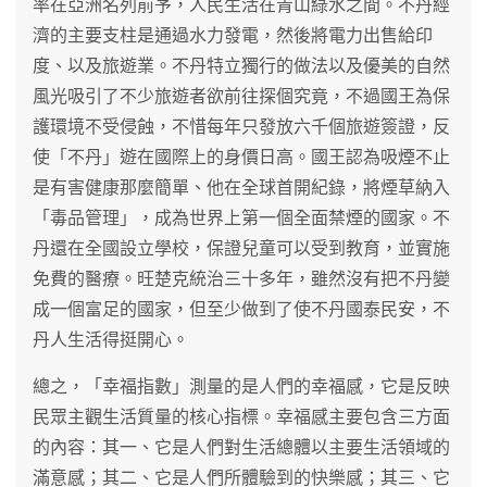
率在亞洲名列前芧，人民生活在青山綠水之間。不丹經
濟的主要支柱是通過水力發電，然後將電力出售給印
度、以及旅遊業。不丹特立獨行的做法以及優美的自然
風光吸引了不少旅遊者欲前往探個究竟，不過國王為保
護環境不受侵蝕，不惜每年只發放六千個旅遊簽證，反
使「不丹」遊在國際上的身價日高。國王認為吸煙不止
是有害健康那麼簡單、他在全球首開紀錄，將煙草納入
「毒品管理」，成為世界上第一個全面禁煙的國家。不
丹還在全國設立學校，保證兒童可以受到教育，並實施
免費的醫療。旺楚克統治三十多年，雖然沒有把不丹變
成一個富足的國家，但至少做到了使不丹國泰民安，不
丹人生活得挺開心。
總之，「幸福指數」測量的是人們的幸福感，它是反映
民眾主觀生活質量的核心指標。幸福感主要包含三方面
的內容：其一、它是人們對生活總體以主要生活領域的
滿意感；其二、它是人們所體驗到的快樂感；其三、它