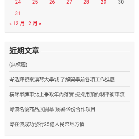
24
25
26
27
28
29
30
31
« 12 月
2 月 »
近期文章
(無標題)
岑浩輝視察澳琴大學城 了解開學前各項工作進展
橫琴單牌車北上爭取年內落實 擬採用預約制平衡車流
粵澳名優商品展開幕 簽署49份合作項目
粵在澳成功發行25億人民幣地方債