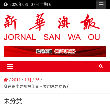
Skip
2026年08月07日 星期五
to
content
新華澳報
2011
1 月
26
身在福中要知福年青人要切忌急功近利
未分类