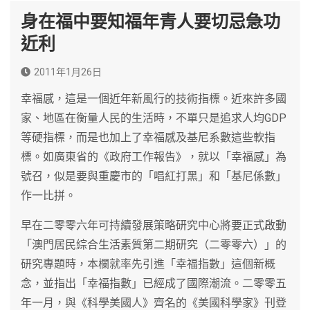
身在福中要知福年青人要切忌急功
近利
2011年1月26日
幸福感，這是一個近年新風行的技術指標。近來許多國
家、地區在衡量人民的生活時，不單只是追求人均GDP
等硬指標，而是也加上了幸福感及基尼系數這些軟指
標。如廣東省的《政府工作報告》，就以「幸福感」為
號召，似是要與重慶市的「唱紅打黑」和「基尼係數」
作一比拼。
早在二零零六年可持續發展策略研究中心將要正式啟動
「澳門居民綜合生活素質第二期研究（二零零六）」的
研究專題時，本欄就率先引進「幸福指數」這個新概
念，並指出「幸福指數」已經成了國際潮流。二零零五
年一月，與《科學美國人》齊名的《美國科學家》刊登