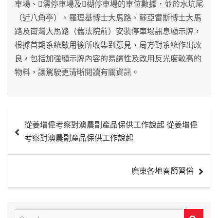
車場、濤停車場及楜停車場的車位數據，並於水坑尾
（近八角亭）、羅理基博士大馬路、蘇亞雷斯博士大馬
路及南灣大馬路（舊法院前）安裝停車場訊息顯示牌，
根據首期系統啟用後所收集到意見，局方對系統作出改
良，包括加強顯示牌內容的易讀性及改用反光度較高的
物料，讓駕駛更清晰閱讀有關資訊。
文
從姜增偉考察對澳農副產品保供工作說起 從姜增偉
章
考察對澳農副產品保供工作說起
導
覽
廣東各地春節習俗
S