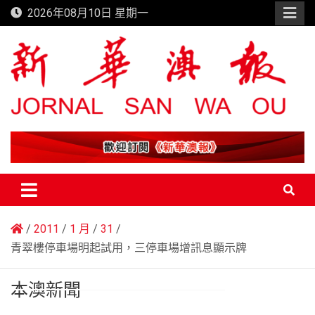
Skip
2026年08月10日 星期一
to
content
新華澳報
2011
1 月
31
青翠樓停車場明起試用，三停車場增訊息顯示牌
本澳新聞