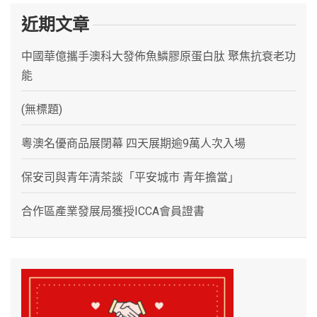
近期文章
中國華億攜手澳科大發佈魚鱗膠原蛋白肽 聚焦抗衰老功
能
(無標題)
粵澳名優商品展閉幕 四天展期逾9萬人次入場
保安司與青年清茶談「平安城市 青年擔當」
合作區產業發展局獲授ICCA會員證書