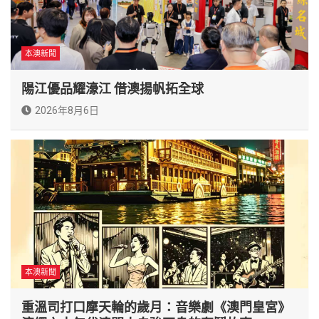
本澳新聞
陽江優品耀濠江 借澳揚帆拓全球
2026年8月6日
本澳新聞
重溫司打口摩天輪的歲月：音樂劇《澳門皇宮》