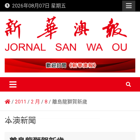
Skip
2026年08月07日 星期五
to
content
新華澳報
2011
2 月
8
離島龍獅賀新歲
本澳新聞