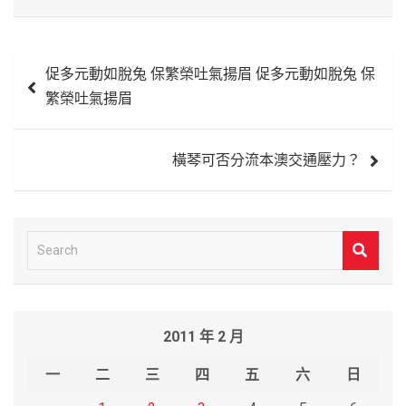
文
促多元動如脫兔 保繁榮吐氣揚眉 促多元動如脫兔 保
章
繁榮吐氣揚眉
導
覽
橫琴可否分流本澳交通壓力？
S
e
a
r
2011 年 2 月
c
h
一
二
三
四
五
六
日