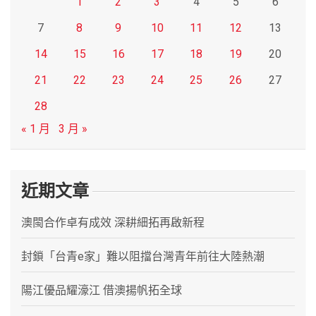
1
2
3
4
5
6
7
8
9
10
11
12
13
14
15
16
17
18
19
20
21
22
23
24
25
26
27
28
« 1 月
3 月 »
近期文章
澳閩合作卓有成效 深耕細拓再啟新程
封鎖「台青e家」難以阻擋台灣青年前往大陸熱潮
陽江優品耀濠江 借澳揚帆拓全球