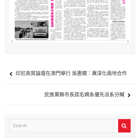
文
印尼商貿論壇在澳門舉行 吳惠嫻：冀深化兩地合作
章
導
民進黨縣市長提名嫡系優先派系分贓
覽
S
e