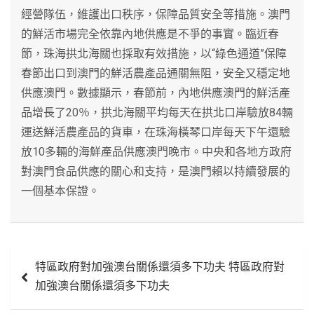
經營隊伍，維護出口秩序，保障品質安全等措施。澳門
的鮮活市場完全依靠內地供應是不爭的事實。臨近春
節，珠海拱北海關也採取有效措施，以“綠色通道”保障
春節出口到澳門的鮮活農產品通關無阻，安全又穩定地
供應澳門。數據顯示，春節前，內地供應澳門的鮮活產
品增長了20％，拱北海關平均每天在拱北口岸驗放84輛
運送鮮活農產品的貨車，在珠海橫琴口岸每天下午還驗
放10多輛的海鮮產品供應澳門晚市。中央和各地方政府
對澳門食品供應的關心和支持，是澳門賴以持續發展的
一個基本保證。
文
特區政府對加強澳台關係還須多下功夫 特區政府對
章
加強澳台關係還須多下功夫
導