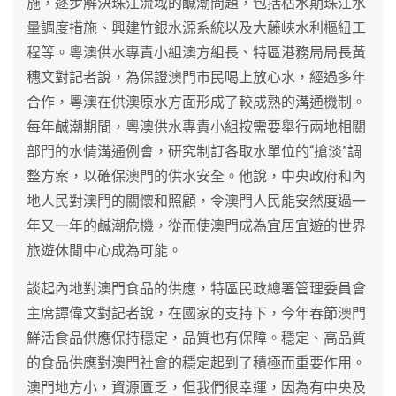
施，逐步解決珠江流域的鹹潮問題，包括枯水期珠江水
量調度措施、興建竹銀水源系統以及大藤峽水利樞紐工
程等。粵澳供水專責小組澳方組長、特區港務局局長黃
穗文對記者說，為保證澳門市民喝上放心水，經過多年
合作，粵澳在供澳原水方面形成了較成熟的溝通機制。
每年鹹潮期間，粵澳供水專責小組按需要舉行兩地相關
部門的水情溝通例會，研究制訂各取水單位的“搶淡”調
整方案，以確保澳門的供水安全。他說，中央政府和內
地人民對澳門的關懷和照顧，令澳門人民能安然度過一
年又一年的鹹潮危機，從而使澳門成為宜居宜遊的世界
旅遊休閒中心成為可能。
談起內地對澳門食品的供應，特區民政總署管理委員會
主席譚偉文對記者說，在國家的支持下，今年春節澳門
鮮活食品供應保持穩定，品質也有保障。穩定、高品質
的食品供應對澳門社會的穩定起到了積極而重要作用。
澳門地方小，資源匱乏，但我們很幸運，因為有中央及