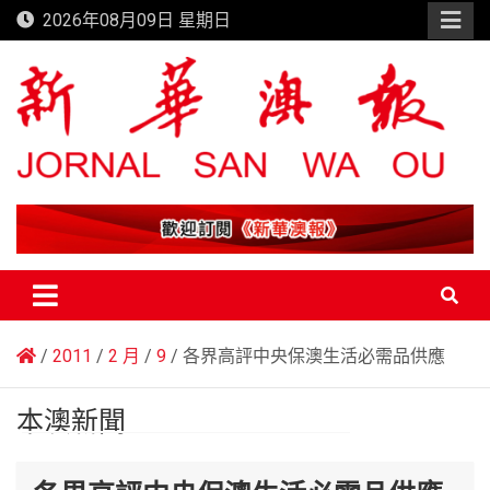
Skip
2026年08月09日 星期日
to
content
新華澳報
2011
2 月
9
各界高評中央保澳生活必需品供應
本澳新聞