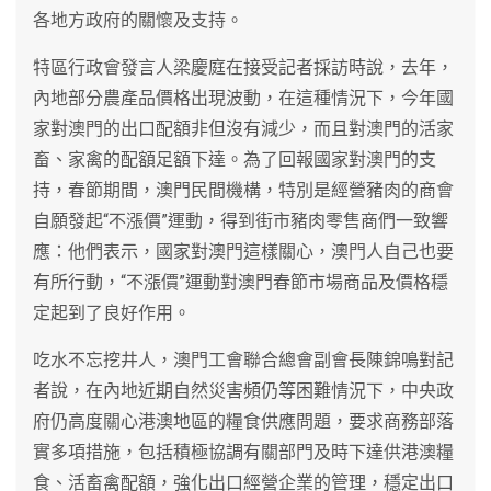
各地方政府的關懷及支持。
特區行政會發言人梁慶庭在接受記者採訪時說，去年，
內地部分農產品價格出現波動，在這種情況下，今年國
家對澳門的出口配額非但沒有減少，而且對澳門的活家
畜、家禽的配額足額下達。為了回報國家對澳門的支
持，春節期間，澳門民間機構，特別是經營豬肉的商會
自願發起“不漲價”運動，得到街市豬肉零售商們一致響
應：他們表示，國家對澳門這樣關心，澳門人自己也要
有所行動，“不漲價”運動對澳門春節市場商品及價格穩
定起到了良好作用。
吃水不忘挖井人，澳門工會聯合總會副會長陳錦鳴對記
者說，在內地近期自然災害頻仍等困難情況下，中央政
府仍高度關心港澳地區的糧食供應問題，要求商務部落
實多項措施，包括積極協調有關部門及時下達供港澳糧
食、活畜禽配額，強化出口經營企業的管理，穩定出口