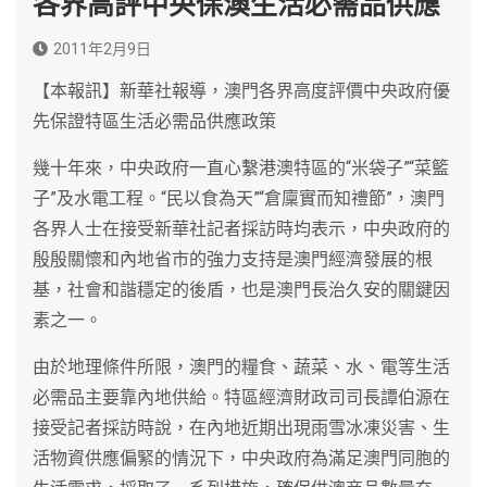
各界高評中央保澳生活必需品供應
2011年2月9日
【本報訊】新華社報導，澳門各界高度評價中央政府優
先保證特區生活必需品供應政策
幾十年來，中央政府一直心繫港澳特區的“米袋子”“菜籃
子”及水電工程。“民以食為天”“倉廩實而知禮節”，澳門
各界人士在接受新華社記者採訪時均表示，中央政府的
殷殷關懷和內地省市的強力支持是澳門經濟發展的根
基，社會和諧穩定的後盾，也是澳門長治久安的關鍵因
素之一。
由於地理條件所限，澳門的糧食、蔬菜、水、電等生活
必需品主要靠內地供給。特區經濟財政司司長譚伯源在
接受記者採訪時說，在內地近期出現雨雪冰凍災害、生
活物資供應偏緊的情況下，中央政府為滿足澳門同胞的