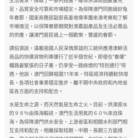
生活需求，採取了一系列措施，確保供澳商品數量充
足，品質安全可靠和市場穩定。為保障澳門同胞過好兔
年春節，國家商務部副部長姜增偉率團來澳考察和了解
市場情況，以保障春節期間對澳農副產品及生活必需品
的供應，讓澳門居民過上一個歡樂、豐盛的春節。
譚伯源說，滿載祖國人民深情厚誼的三趟供應港澳鮮活
商品的快運貨物列車運行了近半個世紀，即使在“春運”
鐵路最緊張的日子裏，仍享受一路綠燈的“特別通行”待
遇。他說，澳門回歸祖國11年來，特區經濟持續較快增
長，各項社會事業穩定進步，離不開中央政府和內地省
區各方面的支持和配合。
水是生命之源，而天然氣是生命之火。目前，供澳原水
的９８％由珠海輸送，澳門生活用氣的６０％來自珠
海。為保障澳門供水安全，上游省區和相關水利部門相
互支持和配合，相繼採取短期、中期、長期三方面措