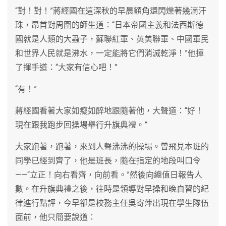
“對！對！”蔣經國在這深秋的早晨額角還閃爍著幾滴汗
珠，昂首對周圍的師生道：“日本帝國主義和法西斯德
國就是人類的大蝨子，蘇聯紅軍、英美聯軍、中國軍民
和世界人民就是沸水，一定能將它們消滅乾淨！”他揮
了揮手道：“大家有信心吧！”
“有！”
蔣經國看著大家如癡如醉地跟隨著他，大聲道：“好！
現在跟我跑步回操場舉行升旗典禮。”
大家跑著，跑著，來到人聲沸沸的操場。曾飛見本班的
同學已經到齊了，他是班長，隨在指定的地段叫口令
——“立正！向右看齊，向前看。”然後向總值日報告人
數。在升旗典禮之後，往時是領導對早操和晚自習的紀
律進行點評，今早卻是校務主任吳寄萍出現在學生隊伍
面前，他只簡要說道：