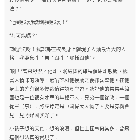
校長跟到底！”這句話使曾飛嚇了一跳：“那要怎樣跟
法？”
“他到那裏我就跟到那裏！”
“有可能嗎？”
“想辦法呀！我認為在校長身上體現了人類最偉大的人
格！我要象孔子弟子跟孔子那樣跟他”。
“啊！”曾飛默然。他想，蔣經國的確是個思想敏銳，極
富人情味的領導，無論誰和他接觸之後都喜歡他。在他
身上的確有很多優點值得認真學習。聽說他的弟弟蔣緯
國也是一位很有才華的年輕軍人，兄弟一個從政，一個
從軍（事），將來肯定是中國偉大人物了。要是有機會
見一見蔣緯國就好了。
小孩子想的天真，想的浪漫，但世上怪事何其多，曾飛
這個想法真的實現了：