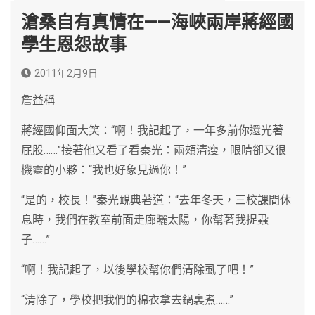
滄桑自有真情在——海峽兩岸蔣經國
學生恩怨故事
2011年2月9日
詹益稱
蔣經國仰面大笑：“啊！我記起了，一年多前你還光著
屁股……”接著他又看了看秦光：兩頰清瘦，眼睛卻又很
機靈的小夥：“我也好象見過你！”
“是的，校長！”秦光靦典著道：“去年冬天，三校課間休
息時，我們在教室前面走廊曬太陽，你幫著我捉蝨
子……”
“啊！我記起了，以後學校幫你們清除虱了吧！”
“清除了，學校把我們的棉衣拿去鍋裏煮……”