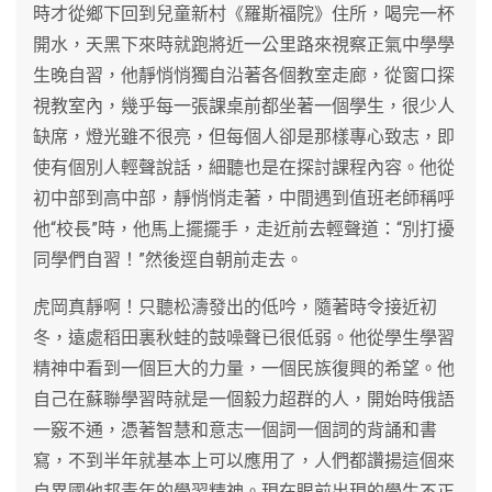
時才從鄉下回到兒童新村《羅斯福院》住所，喝完一杯
開水，天黑下來時就跑將近一公里路來視察正氣中學學
生晚自習，他靜悄悄獨自沿著各個教室走廊，從窗口探
視教室內，幾乎每一張課桌前都坐著一個學生，很少人
缺席，燈光雖不很亮，但每個人卻是那樣專心致志，即
使有個別人輕聲說話，細聽也是在探討課程內容。他從
初中部到高中部，靜悄悄走著，中間遇到值班老師稱呼
他“校長”時，他馬上擺擺手，走近前去輕聲道：“別打擾
同學們自習！”然後逕自朝前走去。
虎岡真靜啊！只聽松濤發出的低吟，隨著時令接近初
冬，遠處稻田裏秋蛙的鼓噪聲已很低弱。他從學生學習
精神中看到一個巨大的力量，一個民族復興的希望。他
自己在蘇聯學習時就是一個毅力超群的人，開始時俄語
一竅不通，憑著智慧和意志一個詞一個詞的背誦和書
寫，不到半年就基本上可以應用了，人們都讚揚這個來
自異國他邦青年的學習精神。現在眼前出現的學生不正