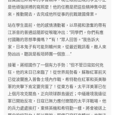
是他頑強拼搏的寫照麼！他的任務是把這些精神集中起
來，推動開去，去完成他所從事的抗戰建國偉業。
站在學生面前，他的感情湧動著，以昂揚和激奮的帶有
江浙音的普通話隨即從喉嚨沖出：“同學們，你們有應
付國難的思想準備嗎？”“有！”眾人回答。“我告訴大
家，日本鬼子有可能到贛州來，從最近戰訊看，敵人來
勢凶凶，聽說是板垣師團一個旅……”
接著，蔣經國作了一個有力手勢：“但不管日寇如何兇
狂，他的末日已來臨了！從世界局勢看，蘇聯紅軍前天
已從波蘭進入普魯士境內作戰，希特勒在紅軍和英美聯
軍的夾擊下肯定要完蛋了！從東方看，太平洋美軍已在
上個月攻克關島，正向琉球群島逼近；中緬邊境我遠征
軍已開始反攻，日寇已無力應付遼闊的太平洋戰場，他
的兵力處處挨打，東條英機和希特勤一樣，將會被送上