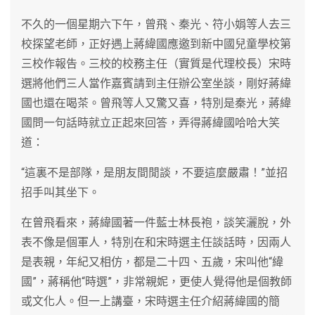
不久的一個星期六下午，曾飛、秦光、符小娟等人去三
校探望老師，正好遇上蔣緯國應邀到新中國兒童學校第
三校作報告。三校的校務主任（實質是代理校長）宋時
選將他們三人當作嘉賓請到主任辦公室坐談，剛好蔣緯
國也還在喝茶。曾飛等人又驚又喜，特別是秦光，蔣緯
國問一句話時就立正起來回答，弄得蔣緯國哈哈大笑
道：
“這裏不是部隊，是朋友間閒談，不要這麼嚴肅！”並招
招手叫其坐下。
在曾飛看來，蔣緯國著一件藍士林長袍，談笑灑脫，外
表不像是個軍人，特別在和宋時選主任談話時，因兩人
是表親，年紀又相仿，都是二十四、五歲，宋叫他“緯
國”，蔣稱他“時選”，非常親妮，更使人覺得他是個教師
或文化人。但一上講臺，宋時選主任介紹蔣緯國的簡