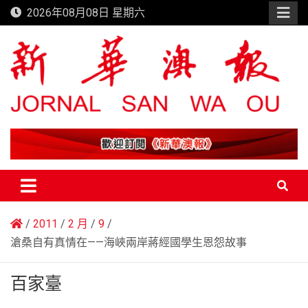
Skip
2026年08月08日 星期六
to
content
新華澳報
2011
2 月
9
滄桑自有真情在——海峽兩岸蔣經國學生恩怨故事
百家臺