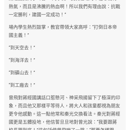
熱氣，而且是沸騰的熱血啊！所以我們有理由說：抗戰
一定勝利，建國一定成功！”
場內學生熱烈鼓掌，教官帶領大家高呼：“打倒日本帝
國主義！”
“到天空去！”
“到海洋去！”
“到礦山去！”
“到工廠去！”
曾飛對蔣經國講話口惹懸河、神采飛揚留下了極深的印
象，而且他又那樣平等待人，將大人和孩童都視為朋友
更令他感動。這一點他常和秦光交換看法。秦光對蔣經
國更是五體投地，他信誓旦旦地對曾光說：“我要跟蔣