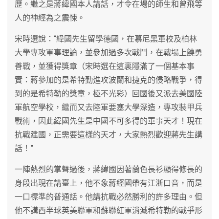
歷。繼之是蔣緯國本人講話，才令在場的師生和曾飛等
人的神經為之震悚。
宋時選說：“緯國先生留學德國，在慕尼黑軍校及柏林
大學專攻軍事理論，並參加過多次戰鬥，在戰場上饒勇
善戰，並獲得獎章（宋時選在這裏隱滿了一個基本事
實：蔣參加的是希特勤進攻波蘭和捷克的侵略戰爭，得
到的是希特勒的獎章，極不光彩）回國後又派去美國陸
軍航空學校，繼而又去陸軍要塞大學深造，專攻裝甲兵
戰術，因此緯國先生是中國不可多得的軍事天才！現在
抗戰建國，正需要這樣的天才，大家熱烈歡迎蔣先生講
話！”
一陣熱烈的掌聲過後，蔣緯國因著蘭色長衫顯得修長的
身段出現在講臺上，他不象蔣經國帶有江浙口音，而是
一口標準的普通話。他講抗戰必然勝利的許多理由。但
他不講西半球英美聯軍和蘇聯紅軍消滅希特勒的戰爭形