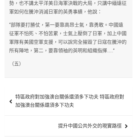
勢，也不講太平洋美日海軍決戰的大局，只講中緬遠征
軍如何在騰沖消滅日軍的英勇事績，他說：
“部隊要打勝仗，第一要靠高昂士氣，靠勇敢。中國遠
征軍不怕死、不怕苦累，士氣上壓倒了日軍，加上中國
軍隊有美國空軍支援，可以說完全摧毀了日寇在騰沖的
所有陣地，第二，要靠領袖的英明和組織指揮……”
（五）
文
特區政府對加強澳台關係還須多下功夫 特區政府對
章
加強澳台關係還須多下功夫
導
覽
提升中國公共外交的現實路徑