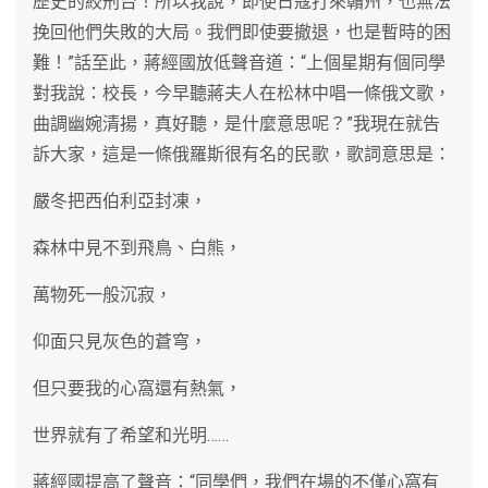
歷史的絞刑台！所以我說，即使日寇打來贛州，也無法
挽回他們失敗的大局。我們即使要撤退，也是暫時的困
難！”話至此，蔣經國放低聲音道：“上個星期有個同學
對我說：校長，今早聽蔣夫人在松林中唱一條俄文歌，
曲調幽婉清揚，真好聽，是什麼意思呢？”我現在就告
訴大家，這是一條俄羅斯很有名的民歌，歌詞意思是：
嚴冬把西伯利亞封凍，
森林中見不到飛鳥、白熊，
萬物死一般沉寂，
仰面只見灰色的蒼穹，
但只要我的心窩還有熱氣，
世界就有了希望和光明……
蔣經國提高了聲音：“同學們，我們在場的不僅心窩有