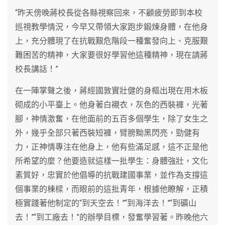
“昨天傍晚蔣校長從各縣視察回來，不顧疲勞即到本校
巡視教學情況，今早又帶領大家跑步鍛煉身體，在他身
上，充分體現了在抗戰艱危階段一種奮發向上、克服艱
難困苦的精神，大家要很好學習他這種精神，現在請蔣
校長講話！”
在一陣掌聲之後，蔣經國敦實壯健的身樞出現在用木板
砌成的小平臺上。他身著白襯衣，灰色的西裝褲，光著
腳，神情激奮，在他面前的五百多個學生，除了女生之
外，幾乎全部只著西裝短褲，臂膀黝黑閃亮，勁健有
力，正神情專注在他身上，他有些滿足感，這不正是他
所希望的麼？他要造就這樣一批學生：身體強壯，文化
素質好，忠實於他倡導的抗戰建國事業，並作為支撐這
個事業的棟樑，而眼前的這批青年，根據他瞭解，正積
極實踐著他制定的“到天空去！”“到海洋去！”“到礦山
去！”“到工廠去！”的辦學目標，發奮學習著。昨晚他六