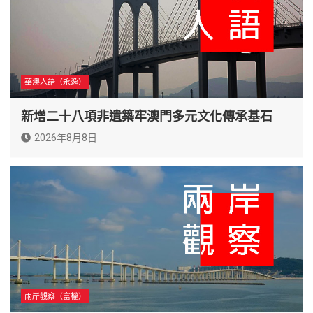
華澳人語（永逸）
新增二十八項非遺築牢澳門多元文化傳承基石
2026年8月8日
兩岸觀察（富權）