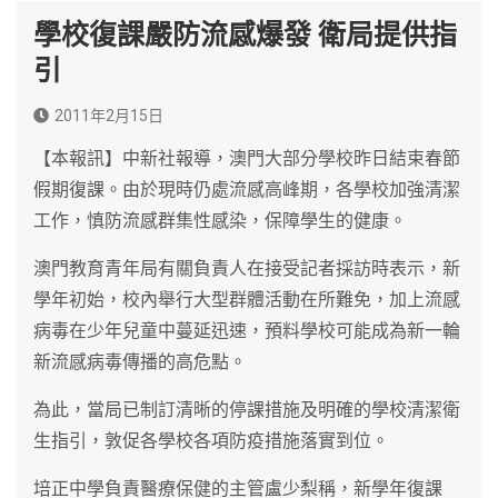
學校復課嚴防流感爆發 衛局提供指
引
2011年2月15日
【本報訊】中新社報導，澳門大部分學校昨日結束春節
假期復課。由於現時仍處流感高峰期，各學校加強清潔
工作，慎防流感群集性感染，保障學生的健康。
澳門教育青年局有關負責人在接受記者採訪時表示，新
學年初始，校內舉行大型群體活動在所難免，加上流感
病毒在少年兒童中蔓延迅速，預料學校可能成為新一輪
新流感病毒傳播的高危點。
為此，當局已制訂清晰的停課措施及明確的學校清潔衛
生指引，敦促各學校各項防疫措施落實到位。
培正中學負責醫療保健的主管盧少梨稱，新學年復課