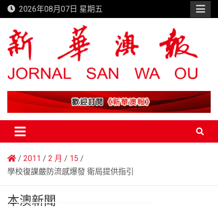
Skip
2026年08月07日 星期五
to
content
新華澳報
2011
2 月
15
學校復課嚴防流感爆發 衛局提供指引
本澳新聞