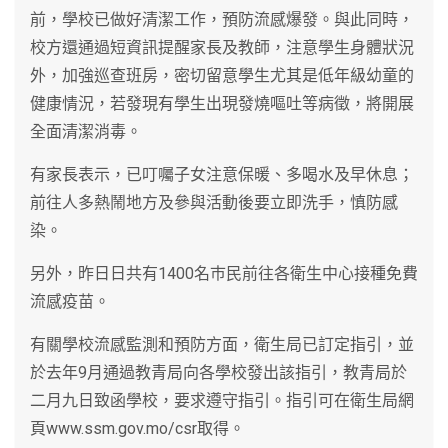
前，學校已做好清潔工作，預防流感爆發。與此同時，
校方還通過短資訊提醒家長及教師，注意學生身體狀況
外，加強巡查班房，密切留意學生尤其是低年級幼童的
健康情況，若發現有學生出現發燒嘔吐等病徵，將開展
全面清潔消毒。
有家長表示，已叮囑子女注意保暖、多喝水及早休息；
前往人多熱鬧地方及參與活動後要立即洗手，慎防感
染。
另外，昨日日共有1400名巿民前往各衛生中心接種免費
流感疫苗。
有關學校流感監測和預防方面，衛生局已訂定指引，並
於去年9月通過教青局向各學校發出該指引，教青局於
二月九日致函學校，要求遵守指引。指引可在衛生局網
頁www.ssm.gov.mo/csr取得。