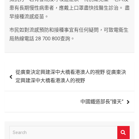
患有長期慢性病患者，應戴上口罩盡快找醫生診治。 盡
早接種流感疫苗。
巿民如對流感預防和接種事宜有任何疑問，可致電衛生
局熱線電話 28 700 800查詢。
文
從廣東決定興建深中大橋看港澳人的視野 從廣東決
章
定興建深中大橋看港澳人的視野
導
覽
中國鐵道部長“撞天”
S
e