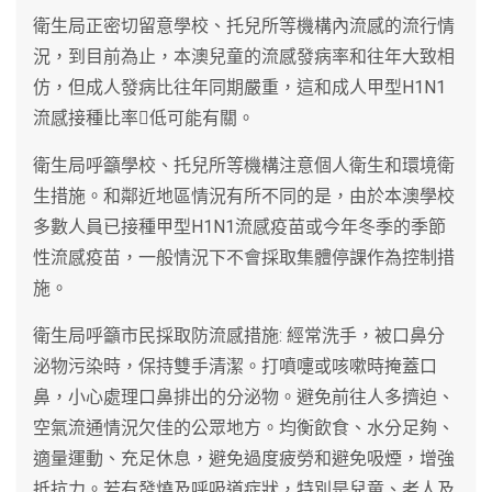
衛生局正密切留意學校、托兒所等機構內流感的流行情
況，到目前為止，本澳兒童的流感發病率和往年大致相
仿，但成人發病比往年同期嚴重，這和成人甲型H1N1
流感接種比率低可能有關。
衛生局呼籲學校、托兒所等機構注意個人衛生和環境衛
生措施。和鄰近地區情況有所不同的是，由於本澳學校
多數人員已接種甲型H1N1流感疫苗或今年冬季的季節
性流感疫苗，一般情況下不會採取集體停課作為控制措
施。
衛生局呼籲市民採取防流感措施: 經常洗手，被口鼻分
泌物污染時，保持雙手清潔。打噴嚏或咳嗽時掩蓋口
鼻，小心處理口鼻排出的分泌物。避免前往人多擠迫、
空氣流通情況欠佳的公眾地方。均衡飲食、水分足夠、
適量運動、充足休息，避免過度疲勞和避免吸煙，增強
抵抗力。若有發燒及呼吸道症狀，特別是兒童、老人及