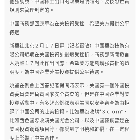
他強調說，中國稀土出口的政策是明確的，要按照世貿
規則來管理制定的。
中國商務部回應華為在美投資受挫 希望美方提供公平
待遇
新華社北京２月１７日電（記者雷敏）中國華為技術有
限公司近期在美國投資計劃遭受挫折，商務部新聞發言
人姚堅１７對此作出回應，希望美方能夠增強審批的透
明度，為中國企業赴美投資提供公平待遇。
姚堅在例會上回答記者提問時表示，美國有一個外國投
資委員會是負責國家安全審查的，但是在中國企業對美
投資活動中，有多起案例都表明美國以安全審查為由拒
絕了中國公司的赴美投資。比如華為收購“３ｃｏｍ”，
比如西色國際收購美國尤金公司，以及中國鞍鋼曾經在
美國投資鋼鐵項目等，都受到了阻撓和幹擾，在一定程
度上影響了中美合作。