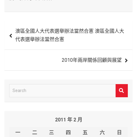
文
澳區全國人大代表選舉辦法當然合憲 澳區全國人大
章
代表選舉辦法當然合憲
導
覽
2010年兩岸關係回顧與展望
S
e
a
r
2011 年 2 月
c
h
一
二
三
四
五
六
日