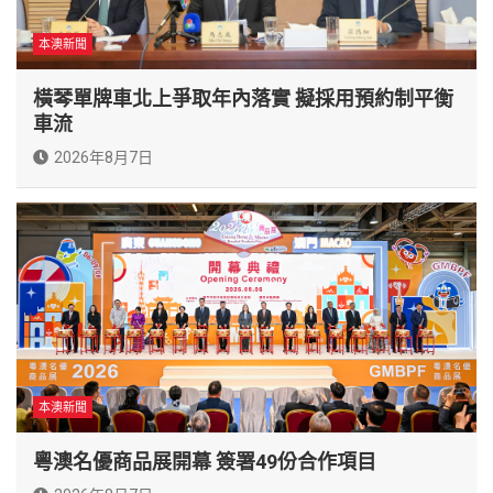
本澳新聞
橫琴單牌車北上爭取年內落實 擬採用預約制平衡
車流
2026年8月7日
本澳新聞
粵澳名優商品展開幕 簽署49份合作項目