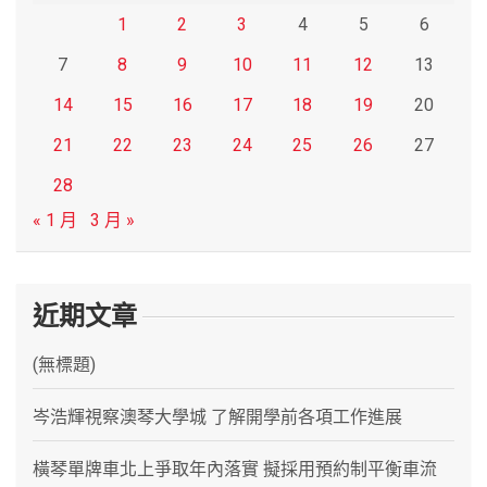
1
2
3
4
5
6
7
8
9
10
11
12
13
14
15
16
17
18
19
20
21
22
23
24
25
26
27
28
« 1 月
3 月 »
近期文章
(無標題)
岑浩輝視察澳琴大學城 了解開學前各項工作進展
橫琴單牌車北上爭取年內落實 擬採用預約制平衡車流