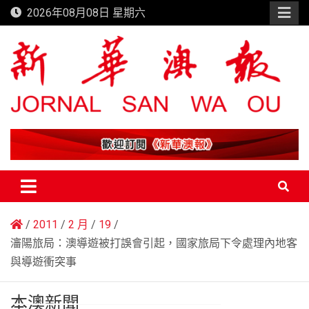
Skip
2026年08月08日 星期六
to
content
新華澳報
2011
2 月
19
瀋陽旅局：澳導遊被打誤會引起，國家旅局下令處理內地客
與導遊衝突事
本澳新聞