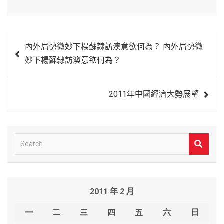
文
內外局勢微妙下楊蘇隸訪澳意欲何為？ 內外局勢微
章
妙下楊蘇隸訪澳意欲何為？
導
覽
2011年中國經濟大勢展望
S
e
a
r
2011 年 2 月
c
h
一
二
三
四
五
六
日