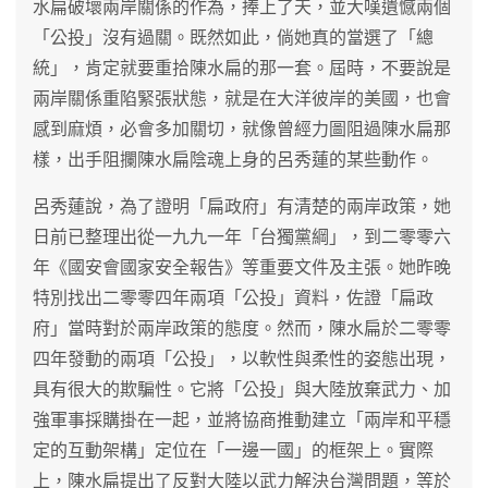
水扁破壞兩岸關係的作為，捧上了天，並大嘆遺憾兩個
「公投」沒有過關。既然如此，倘她真的當選了「總
統」，肯定就要重拾陳水扁的那一套。屆時，不要說是
兩岸關係重陷緊張狀態，就是在大洋彼岸的美國，也會
感到麻煩，必會多加關切，就像曾經力圖阻過陳水扁那
樣，出手阻攔陳水扁陰魂上身的呂秀蓮的某些動作。
呂秀蓮說，為了證明「扁政府」有清楚的兩岸政策，她
日前已整理出從一九九一年「台獨黨綱」，到二零零六
年《國安會國家安全報告》等重要文件及主張。她昨晚
特別找出二零零四年兩項「公投」資料，佐證「扁政
府」當時對於兩岸政策的態度。然而，陳水扁於二零零
四年發動的兩項「公投」，以軟性與柔性的姿態出現，
具有很大的欺騙性。它將「公投」與大陸放棄武力、加
強軍事採購掛在一起，並將協商推動建立「兩岸和平穩
定的互動架構」定位在「一邊一國」的框架上。實際
上，陳水扁提出了反對大陸以武力解決台灣問題，等於