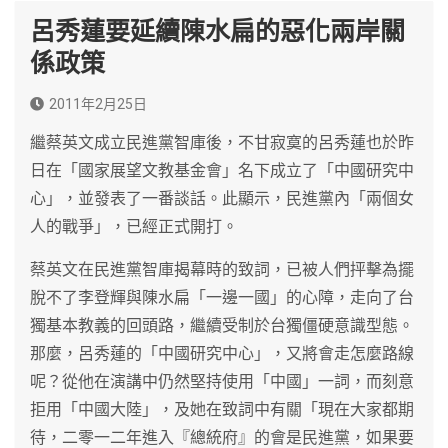
呂秀蓮要延續陳水扁的惡化兩岸關
係政策
2011年2月25日
繼蔡英文成立民進黨智庫後，不甘寂寞的呂秀蓮也於昨
日在「國家展望文教基金會」名下成立了「中國研究中
心」，並發表了一番談話。此顯示，民進黨內「兩個女
人的戰爭」，已經正式開打。
蔡英文在民進黨智庫揭幕時的致詞，已被人們抨擊為擺
脫不了李登輝與陳水扁「一邊一國」的心障，走向了台
獨基本教義的回頭路，繼續受制於台獨僵硬意識型態。
那麼，呂秀蓮的「中國研究中心」，又將會走怎麼路線
呢？從他在演講中仍然堅持使用「中國」一詞，而刻意
拒用「中國大陸」，及她在致詞中有關「現在大家都期
待，二零一二年進入『總統府』的會是民進黨，如果要