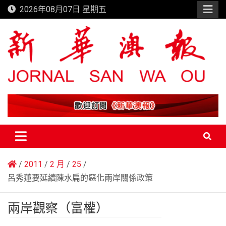
Skip
2026年08月07日 星期五
to
content
新華澳報
2011
2 月
25
呂秀蓮要延續陳水扁的惡化兩岸關係政策
兩岸觀察（富權）