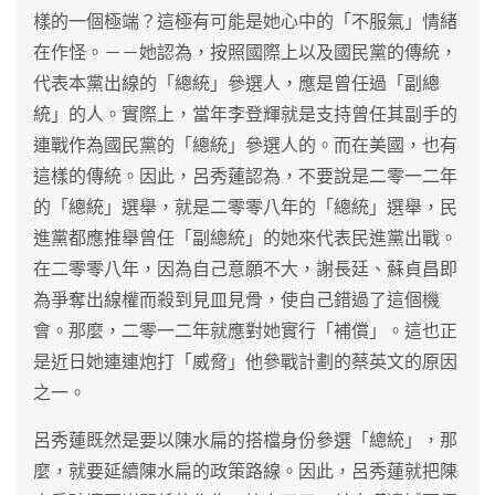
樣的一個極端？這極有可能是她心中的「不服氣」情緒
在作怪。－－她認為，按照國際上以及國民黨的傳統，
代表本黨出線的「總統」參選人，應是曾任過「副總
統」的人。實際上，當年李登輝就是支持曾任其副手的
連戰作為國民黨的「總統」參選人的。而在美國，也有
這樣的傳統。因此，呂秀蓮認為，不要說是二零一二年
的「總統」選舉，就是二零零八年的「總統」選舉，民
進黨都應推舉曾任「副總統」的她來代表民進黨出戰。
在二零零八年，因為自己意願不大，謝長廷、蘇貞昌即
為爭奪出線權而殺到見皿見骨，使自己錯過了這個機
會。那麼，二零一二年就應對她實行「補償」。這也正
是近日她連連炮打「威脅」他參戰計劃的蔡英文的原因
之一。
呂秀蓮既然是要以陳水扁的搭檔身份參選「總統」，那
麼，就要延續陳水扁的政策路線。因此，呂秀蓮就把陳