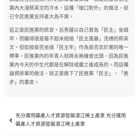
黨內大潑蔡英文的冷水，這種「槍口對外」的做法，就
已令民進黨支持者大為不爽。
這正是民進黨的悲哀。呂秀蓮以自己曾為「民主」坐過
牢，而顯得很是看不起未經過「民主風暴」洗禮的蔡英
文。但如按是否坐過「民主牢」作為是否忠於黨的唯一
標準，民進黨內的年青人就將永無機會出頭，因為民進
黨內今天的中生代都是在解除戒嚴之後成長的。而這種
論資排輩的做法，就正是撕下了民進黨「民主」、「進
步」的畫皮。
文
充分運用礦產人才資源發展湛江稀土產業 充分運用
章
礦產人才資源發展湛江稀土產業
導