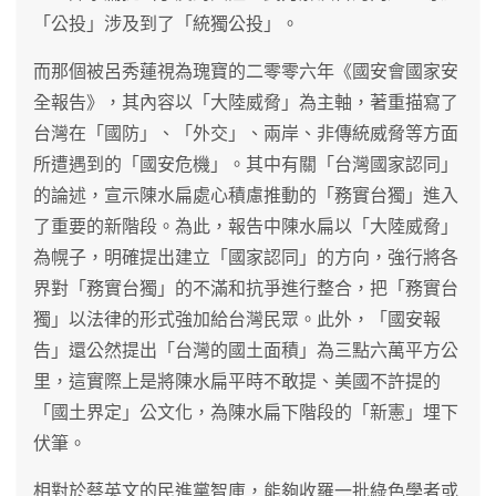
「公投」涉及到了「統獨公投」。
而那個被呂秀蓮視為瑰寶的二零零六年《國安會國家安
全報告》，其內容以「大陸威脅」為主軸，著重描寫了
台灣在「國防」、「外交」、兩岸、非傳統威脅等方面
所遭遇到的「國安危機」。其中有關「台灣國家認同」
的論述，宣示陳水扁處心積慮推動的「務實台獨」進入
了重要的新階段。為此，報告中陳水扁以「大陸威脅」
為幌子，明確提出建立「國家認同」的方向，強行將各
界對「務實台獨」的不滿和抗爭進行整合，把「務實台
獨」以法律的形式強加給台灣民眾。此外，「國安報
告」還公然提出「台灣的國土面積」為三點六萬平方公
里，這實際上是將陳水扁平時不敢提、美國不許提的
「國土界定」公文化，為陳水扁下階段的「新憲」埋下
伏筆。
相對於蔡英文的民進黨智庫，能夠收羅一批綠色學者或