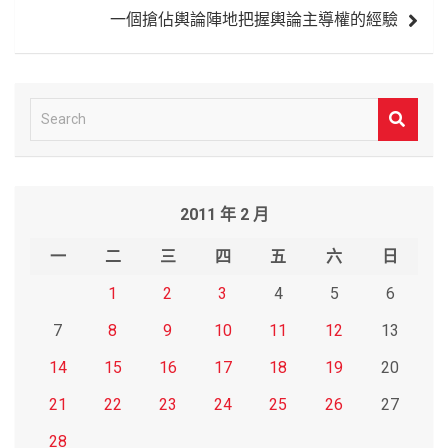
覽
一個搶佔輿論陣地把握輿論主導權的經驗
S
e
a
r
2011 年 2 月
c
h
一
二
三
四
五
六
日
1
2
3
4
5
6
7
8
9
10
11
12
13
14
15
16
17
18
19
20
21
22
23
24
25
26
27
28