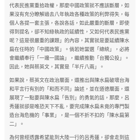
代表民進黨重拾政權，那麼中國政策就不應該斷層，如
果沒有充分瞭解過去八年執政各種政策的利弊得失，每
個人各提一套主張，各說各話，如此嚴重的斷層，即使
得到提名，卻不知綠執政的延續性，又如何代表民進黨
呢？這是很嚴重的課題」的內容，其實就是要延續陳水
扁在任時的「中國政策」。倘若她當選「總統」，必將
會繼續奉行「一邊一國論」，繼續推動「台獨公投」。
因此，她與蔡英文，其實是「半斤八兩」。
如果說，蔡英文在政治層面，還推出與陳水扁破壞台海
和平言行有別的「和而不同」論述，並在道德層面，還
展現了一點要與陳水扁「告別」的勇氣的話，那麼，呂
秀蓮就卻是唯恐天下不亂，要完成陳水扁未竟的專門製
造台海危機的「事業」，是一個不折不扣的「陳水扁第
二」。
為何曾經透露希望能到大陸一行的呂秀蓮，卻會走到這