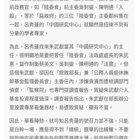
前政務官，如「陸委會」前主委吳釗燮、陳明通「入
股」，等於「扁政府」的三位「陸委會」主委都糾集在
一起，呂秀蓮的「中國研究中心」就顯然是招徠不到有
分量的學者專家。
為此，呂秀蓮找來朱武獻當其「中國研究中心」的主
任，很明顯地是要把曾任「陸委會」法政處處長的朱武
憲，當作制衡蔡英文、吳釗燮、陳明通的「法寶」。但
這個朱武獻，卻因在「銓敘部長」兼「公務人員退休撫
卹基金監理委員會」主委任內，涉嫌貪瀆而遭檢調部門
偵查，「監察院」也專門提調查報告，質疑朱武獻介入
基金投資程度過深。調查報告指出，朱武獻在部長辦公
室設置專業看盤器材，易遭致質疑，顯有不當。
因此，單看陣勢，就可知呂秀蓮的號召力並不強，只能
是白幹一場，應是得不到「總統」選舉的出線權。不要
說是她在民進黨內外的群眾基礎太薄，就是她整日價在