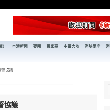
權）
本澳新聞
要聞
百家臺
中華大地
海峽兩岸
海
監督協議
e
a
督協議
r