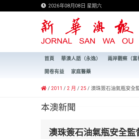
Skip
2026年08月08日 星期六
to
content
新華澳報
首頁
華澳人語（永逸）
兩岸觀察（富
開卷有益
家庭醫藥
2011
2 月
25
澳珠簽石油氣瓶安全
本澳新聞
澳珠簽石油氣瓶安全監