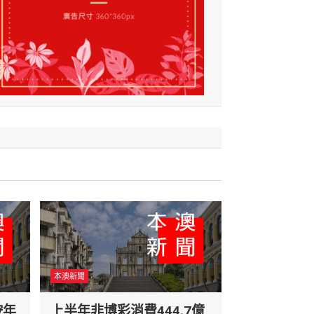
本澳新聞
按年
上半年非博彩消費444.7億