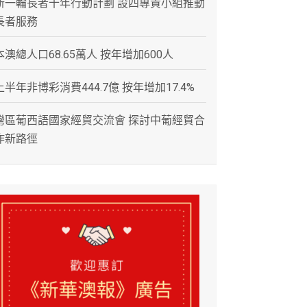
新一輪長者十年行動計劃 設四專責小組推動
長者服務
本澳總人口68.65萬人 按年增加600人
上半年非博彩消費444.7億 按年增加17.4%
灣區葡西語國家經貿交流會 探討中葡經貿合
作新路徑