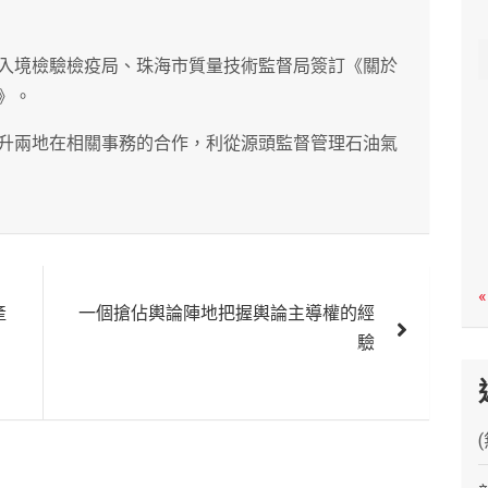
c
h
入境檢驗檢疫局、珠海市質量技術監督局簽訂《關於
》。
升兩地在相關事務的合作，利從源頭監督管理石油氣
«
產
一個搶佔輿論陣地把握輿論主導權的經
驗