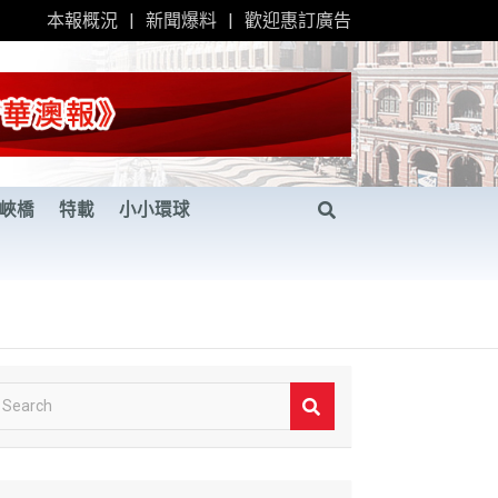
本報概況
新聞爆料
歡迎惠訂廣告
峽橋
特載
小小環球
S