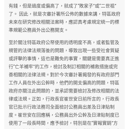
有錢，但是過度或偏高了，就成了“敗家子”或“二世祖”
了。 因此，就是次審計署所公佈的數據來講，特區政府
未來在研究修改相關法案時，應認真考慮規定統一的標
準規範公務員外出公務開支。
至於關注特區政府公帑使用的透明度不高，或者監管及
規管的法律法規落後的問題，導致出現一些受社會質疑
或評擊的事情，這也是難免的事實，關鍵是需要真正進
行“亡羊補牢”的工作，檢討及制訂相關的補救措施或完
善相關的法律法規。對於今次審計署揭發的有政府部門
工作人員在外出公幹時，他們的開支偏高的問題，特區
政府亦關注此問題的，並承認需要檢討及修改相關的法
律或法規。正如，行政長官崔世安日前所言的，行政長
官已批示行政法務司全面檢討公務員出差及日津貼制
度。崔世安在回應稱，公務員出外公幹及日津貼制度已
使用了一段長時間，應予檢討，特別是在“實報實銷”方