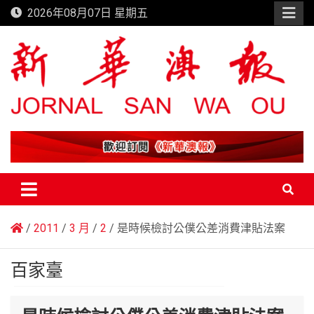
Skip
2026年08月07日 星期五
to
content
新華澳報
2011
3 月
2
是時候檢討公僕公差消費津貼法案
百家臺