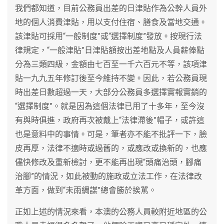
我們都知道，目前公務員出差的日津貼作為公幹人員外
地的個人消費津貼，用以支付住宿、膳食及當地交通。
該津貼可採用“一般制度”或“選擇制度”發放。按現行法
律規定，“一般津貼”日津貼額按出差地點及人員薪俸點
分為三類四級，金額由七百至一千六百元不等，該項津
貼一九九五年修訂後至今維持不變。因此，若公務員現
時出差日數超過一天，大部分公務員多選擇實報實銷的
“選擇制度”。就是因為這個法律已用了十多年，至今沒
有與時俱進，政府再次被戴上“法律滯後”帽子，或許這
也是意料中的事情。可是，筆者亦不能不批評一下，臉
皮再厚，法律不適時或過舊的，或應改或換新的，也應
儘快修改及重新檢討，更不能再出現“頭痛治頭，腳痛
治腳”的情況，如此被動的施政或立法工作，在法律改
革方面，做到“未雨綢謀”總會勝於挨駡。
正如上述的情況來看，本澳的公務人員較附近地區的公