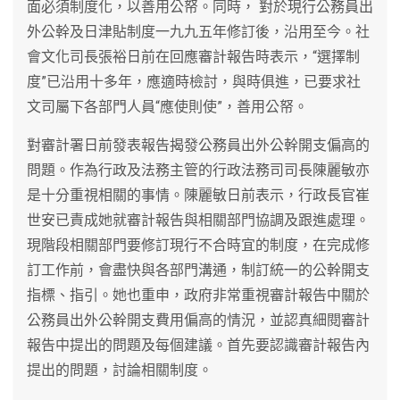
面必須制度化，以善用公帑。同時， 對於現行公務員出
外公幹及日津貼制度一九九五年修訂後，沿用至今。社
會文化司長張裕日前在回應審計報告時表示，“選擇制
度”已沿用十多年，應適時檢討，與時俱進，已要求社
文司屬下各部門人員“應使則使”，善用公帑。
對審計署日前發表報告揭發公務員出外公幹開支偏高的
問題。作為行政及法務主管的行政法務司司長陳麗敏亦
是十分重視相關的事情。陳麗敏日前表示，行政長官崔
世安已責成她就審計報告與相關部門協調及跟進處理。
現階段相關部門要修訂現行不合時宜的制度，在完成修
訂工作前，會盡快與各部門溝通，制訂統一的公幹開支
指標、指引。她也重申，政府非常重視審計報告中關於
公務員出外公幹開支費用偏高的情況，並認真細閱審計
報告中提出的問題及每個建議。首先要認識審計報告內
提出的問題，討論相關制度。