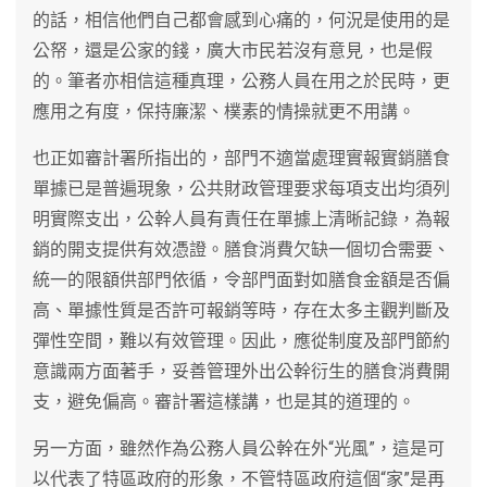
的話，相信他們自己都會感到心痛的，何況是使用的是
公帑，還是公家的錢，廣大市民若沒有意見，也是假
的。筆者亦相信這種真理，公務人員在用之於民時，更
應用之有度，保持廉潔、樸素的情操就更不用講。
也正如審計署所指出的，部門不適當處理實報實銷膳食
單據已是普遍現象，公共財政管理要求每項支出均須列
明實際支出，公幹人員有責任在單據上清晰記錄，為報
銷的開支提供有效憑證。膳食消費欠缺一個切合需要、
統一的限額供部門依循，令部門面對如膳食金額是否偏
高、單據性質是否許可報銷等時，存在太多主觀判斷及
彈性空間，難以有效管理。因此，應從制度及部門節約
意識兩方面著手，妥善管理外出公幹衍生的膳食消費開
支，避免偏高。審計署這樣講，也是其的道理的。
另一方面，雖然作為公務人員公幹在外“光風”，這是可
以代表了特區政府的形象，不管特區政府這個“家”是再