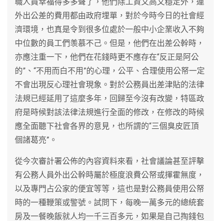
職人員幸福得多多聲了，他們除工資又高又穩定外，連
外出公差的費用都由政府埋單，對於今時今日的社會經
濟環境，也真是令到很多位處於一般中小企業收入不夠
中位數的員工們羡慕不己。但是，他們在出差公幹時，
亦應注重一下，他們在花錢時更不應存在“反正是阿公
的”、“不用而白不用”的心理，公平、合理使用公帑一定
不會出現反心理社會現象。對於公務員出差津貼的法律
法規已經延用了這麼多年，回歸至今沒有改變，特區政
府是時候對該法律法規進行全面的修改，在修改的時候
應全面聽下社會各界的意見，也所謂的“三個臭皮匠頂
個諸葛亮”。
從今次審計署公佈的內容資料來看，社會議論甚至評擊
有公務人員外出公幹時屬於極度浪費公帑或揮霍無度，
以及專門占公家的便宜等等，這也是對公務員使用公帑
時的一種鞭策或警號。試問下，每晚一萬多元的總統套
房及一餐晚飯就人均一千三百多元，如果是自己掏錢包