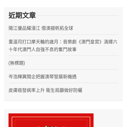
近期文章
陽江優品耀濠江 借澳揚帆拓全球
重溫司打口摩天輪的歲月：音樂劇《澳門皇宮》演繹六
十年代澳門人自強不息的奮鬥故事
(無標題)
岑浩輝冀閩企把握澳琴發展新機遇
皮膚癌發病率上升 衛生局籲做好防曬