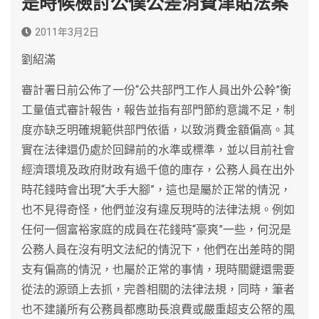
是時候檢討公僕公差消費津貼法案
2011年3月2日
劉紹滿
審計署日前公佈了一份“公共部門工作人員出外公幹”衡
工量值式審計報告，報告並指有部門節約意識不足，制
度亦缺乏明確規範供部門依循，以致消費金額偏高。其
實在法律還仍處於回歸前的水準或標準，並以目前社會
經濟環境及政府財政有過千億的庫存，公務人員在出外
時花錢時會出現“大手大腳”，這也是屬於正常的情況，
也不見得奇怪，他們並沒有違反現時的法律法規。例如
任何一個富裕家庭的成員在花錢時“豪爽”一些，何況是
公務人員在沒有明文法紀的情況下，他們在出差時的開
支有偏高的情況，也屬於正常的事情，現時關鍵還需要
從法的源頭上去抓，完善相關的法律法規，同時，筆者
也不建議所有公務員都應助長浪費或嚴重超支公帑的風