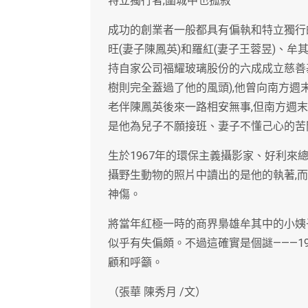
特立獨行者,圍城中也孤寂
成功的創業者一般都具有偏執和特立獨行的
旺(妻子陳鳳英)和羅紅(妻子王蓉昱)、牟
持自家公司福耀玻璃股份的六成成立慈善
樹則完全蓋過了他的風頭),他曾向南方週
老伴陳鳳英後來一路相安無事,但南方週
是他為兒子不願接班、妻子不懂己心的苦
生於1967年的環保主義攝影家、好利來總
攝野生動物的照片中讀出的是他的執著,
神傷。
將當年紅極一時的商界梟雄牟其中的小姨
似乎有失偏頗。不過這確實是個謎———19
顧和呼籲。
（張華 陳秀月 /文）