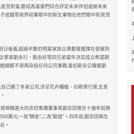
,甚至財富,都成為富豪們綜合評定未來伴侶或被未來
奉子成婚等商界前輩眼中的新生事物在他們眼中則見怪
,但日後看,超過半數的明星家族企業都曾選擇在發展到
企業家劉永行、劉永好等四兄弟當年決定成立希望飼
家媳婦都不得再染指任何公司事務,當初辭去公職幫劉
來自己開了多家公司,涉足花卉種植、印刷業行業,生意
誌。
募資規模甚大的忠旺集團董事長劉忠田曾在十幾年前將
0萬元,一為“酬金”,二為“勸退”。四年前,劉忠田萌生
了台。