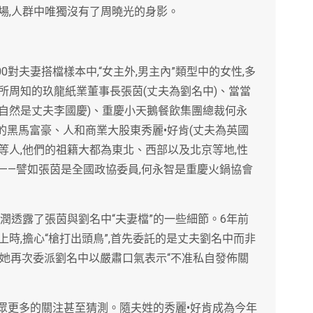
場,人群中唯獨沒有了周曉光的身影。
0對夫妻搭檔樣本中,“女主外,男主內”類型中的女性,多
所周知的玖龍紙業董事長張茵(丈夫為劉名中)、當當
”自然是丈夫李國慶)、重慶小天鵝餐飲集團總裁何永
上的黑馬富豪、人和商業大股東秀麗•好肯(丈夫為英國
長)等人,他們的祖籍大都為東北、西部以及北京等地,性
———譬如張茵是全國政協委員,何永智是重慶火鍋協會
潤透露了張茵與劉名中“夫妻檔”的一些細節。6年前
時,擔心“槍打出頭鳥”,首先委託的是丈夫劉名中而非
后,她再次委派劉名中以嚴肅口氣表示“不准私自發佈關
公眾更多的關注甚至猜測。隨夫姓的秀麗•好肯成為今年