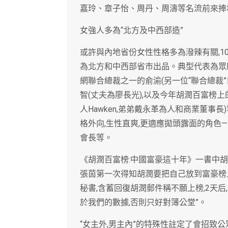
嘉玲、章子怡、周丹、周濤等名流前來捧
女強人多為“北方及中西部造”
或許與內地省份女性性格多為潑辣有關,10
為北方和中西部省市出品。典型代表為眾
網聯合總裁之一的俞渝(另一位“聯合總裁
智(丈夫為廖長光),以及今年胡潤百富榜
人Hawken,弟弟戴永革為人和商業董事
格外向,生性直爽,更適應拋頭露面的角色
會長等。
《胡潤百富榜:中國富豪這十年》一書中胡
張茵第一次得知胡潤要把自己放到富豪榜上
秘書,含蓄回復胡潤郵件稱不願上榜,2天
於我們的數據,否則只好對簿公堂”。
“女主外,男主內”的特殊性註定了會招致