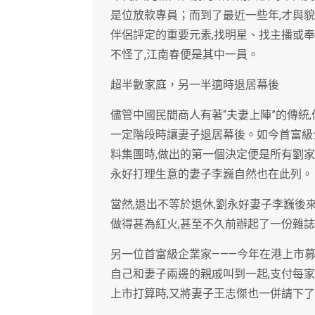
是位放款專員；而到了最近一些年,才與貌
伴侶評定的重要元素,找明星、找主播或
不怪了,江南春便是其中一員。
超半數家庭，另一半適時退居幕後
儘管中國民間商人有著“夫妻上陣”的傳統
一定階段時讓妻子退居幕後。如今首富級
料集團時,做出的第一個決定便是所有劉
永好打理生意的妻子李巍自然也在此列。
當然,退出不等於退休,劉永好妻子李巍後
做得甚為紅火,甚至不久前辦起了一份雜
另一位首富級企業家———今年在港上市
自己和妻子兩邊的親戚叫到一起,支付每家50
上市打算時,又將妻子王志傑也一併請下