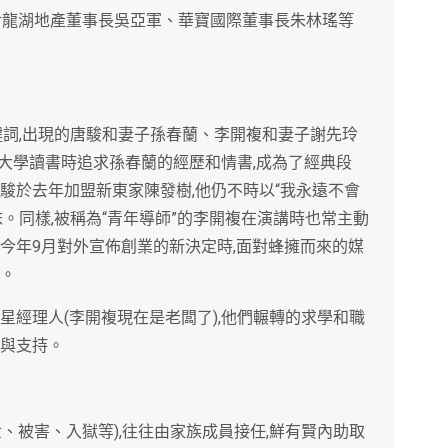
止對龍湖地產董事長吳亞軍、華寶國際董事長朱林瑤等
關鍵詞,出現的唐駿和妻子孫春蘭、李開複和妻子謝先玲
大學讀書時追求孫春蘭的經歷和情書,成為了經典段
駿於去年加盟新東家陳發樹,他仍不時以“我永遠不會
。同樣,被稱為“青年導師”的李開複在演講時也常主動
今年9月對外宣佈創業的新決定時,面對蜂擁而來的媒
賓。
星經理人(李開複現在是老闆了),他們輾轉的求學和職
解與支持。
、被害、入獄等),往往由家族成員接任,鮮有賢內助取