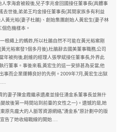
人李海倉被殺後,兒子李兆會回國接任董事長(具體事
瑤去世後,弟弟王均金接任董事長(其間家族多有利益
人黃光裕(妻子杜鵑)、創始集團創始人黃宏生(妻子林
)三個危機樣本。
是一根繩上的螞蚱,所以杜鵑自然不可能在黃光裕案剛
黃光裕案發1個多月後),杜鵑辭去國美董事職務,公司
當年被拘後,創維的經理人張學斌接任董事長,外界此
執行董事。事後來看,黃宏生的這一安排甚為妥當,他
事而企業運轉良好的先例。2009年7月,黃宏生出獄
……
投資的妻子陳金霞繼承遺產並接任湧金系董事長並無什
變故後第一時間站到前臺的女性之一)。遺憾的是,她
東原先龐大的人脈等資源網絡,“湧金系”原計劃中的版
宣告了她收縮戰線的開始……