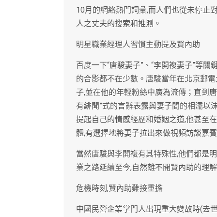
10月的網絡熱門詞彙,而人們也從未停
人之丈夫的搜索和推測。
明星職業經理人習慣主動提及賢內助
百度一下“唐駿妻子”、“李開複妻子”等
的合影都不在少數。唐駿當年在北京郵電
子,並在他的年輕粉絲中廣為流傳；直到唐
有緋聞”式的言辭表露與妻子間的相濡以沫
提起自己的情感經歷和婚姻之道,他甚至在
體,有選擇地將妻子拉出來做視頻訪談嘉
當然唐駿與李開複有其特殊性,他們都是明
業之路延續至今,自然離不開賢內助的理
危機時刻,賢內助難接重擔
中國民營企業掌門人出現重大變故時(去世