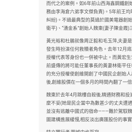
而代之的案例。如6年前山西海鑫鋼鐵創始
務由李海倉六弟李文傑負責)。5年前王均
糾紛)。不過最典型的莫過於國美電器創始
衛平)、“湧金系”創始人魏東(妻子陳金霞
黃光裕和杜鵑就像周正毅和毛玉萍,夫妻
發生時扮演任何救贖者角色。去年12月底(
授權代表等身份也一併被中止。而黃宏生
前盛傳的將可能任董事長的黃妻林衛平任
的充分授權使創維開創了中國民企創始人出
後,創維股價在一個多月的時間內翻了一倍
魏東於去年4月跳樓自殺後,精通財務和
麼不妥(她是民企當中為數甚少的丈夫遭遇
並沒有逃離中國式的宿命———難於駕馭魏
圖建構進展緩慢,相反淡出廣匯股份的事實