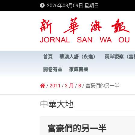
Skip
2026年08月09日 星期日
to
content
新華澳報
首頁
華澳人語（永逸）
兩岸觀察（富
開卷有益
家庭醫藥
2011
3 月
8
富豪們的另一半
中華大地
富豪們的另一半