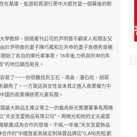
性在基建、能源和資源行業中大都充當一個幕後的默
,當過大學教師、辦過書刊公司的尹明善不顧家人和朋友反
。由於尹明善的妻子陳巧鳳和左宗申的妻子袁德秀是親
年開始了各自的摩托車事業。16年後,力帆與宗申的年
航母”的地位顯而易見。
麼容易了———你很難找到王石、馮侖、潘石屹、胡葆
鳳毛麟角了。一方面這與女性並未真正進入商業權力中
、中國的商業傳統等元素有關。
瀾與中國最大飾品生產企業之一的義烏新光集團董事長周曉
成立“天女至愛飾品有限公司”。周曉光和她的丈夫虞雲
楊瀾,成為合作的發端。不過,一年後,“天女至愛飾品
合作的“中國首家高級定制珠寶品牌店”(LAN)亮相,劉