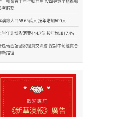
新一輪長者十年行動計劃 設四專責小組推動
長者服務
本澳總人口68.65萬人 按年增加600人
上半年非博彩消費444.7億 按年增加17.4%
灣區葡西語國家經貿交流會 探討中葡經貿合
作新路徑