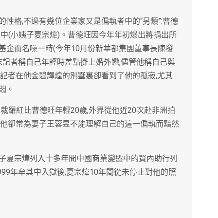
性格,不過有幾位企業家又是偏執者中的“另類”:曹德
其中(小姨子夏宗煒)。曹德旺因今年年初爆出將捐出所
基金而名噪一時(今年10月份新華都集團董事長陳發
末記者稱自己年輕時差點攤上婚外戀,儘管他稱自己與
末記者在他金碧輝煌的別墅裏卻看到了他的孤寂,尤其
悶。
裁羅紅比曹德旺年輕20歲,外界從他近20次赴非洲拍
而他卻常為妻子王蓉昱不能理解自己的這一偏執而黯然
子夏宗煒列入十多年間中國商業變遷中的賢內助行列
99年牟其中入獄後,夏宗煒10年間從未停止對他的照