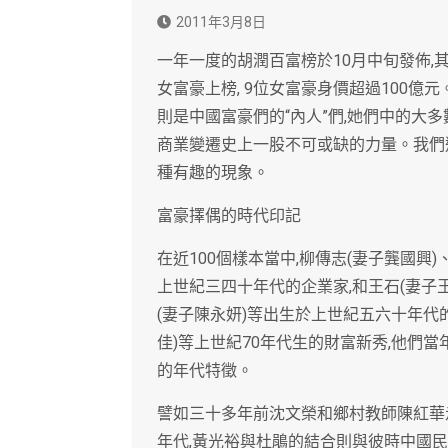
2011年3月8日
一年一度的胡潤百富榜於10月中旬發佈,
女富豪上榜, 9位女富豪身價超過100億
則是中國富豪們的“內人”們,她們中的大
商業變遷史上一股不可或缺的力量。我們選擇
種有趣的現象。
富豪擇偶的時代印記
在近100個樣本當中,柳傳志(妻子龔國興
上世紀三四十年代的企業家,和王石(妻子王
(妻子陳永妍)等出生於上世紀五六十年代的
佳)等上世紀70年代生的財富新秀,他們
的年代特徵。
譬如三十多年前沈文榮和鄉村教師陳紅華走
年代,黃光裕與杜鵑的結合則與彼時中國民