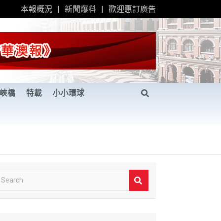
本報概況
新聞爆料
歡迎惠訂廣告
峽橋
特載
小小環球
S