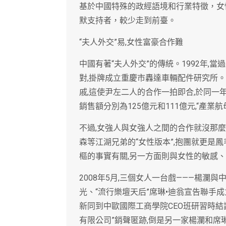
基於中國特殊的政經語境和行業特徵，女
默支持者，較少走到前臺。
“夫人外交”易,女性富豪合作難
中國有著“夫人外交”的傳統。1992年
對,掛牌成立重慶市轟達車輛配件研究所
戚,這使尹左二人的合作一拍即合,於同一
銷售額分別為125億元和111億元,“產業
不過,女強人與女強人之間的合作就沒那
森等江湖兄弟的“女性版本”,抱團就更是
樞的事實有關,另一方面則與女性的敏感
2008年5月,三個女人一台戲———楊
光、“流行樂壇天后”席琳•迪翁宣告聯手
新同到中歐國際工商學院CEO班研習時結識
有限公司”銷聲匿跡,倒是另一家楊瀾和席琳