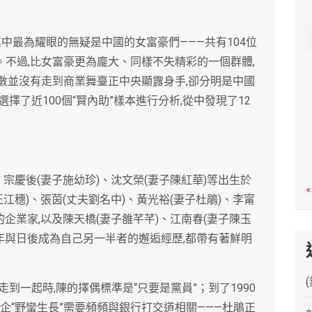
c
h
其中最為耀眼的無疑是中國的女富豪們———共有104位
元。不過,比女富豪更為龐大、同樣不失精彩的一個群體,
多數並沒有走到商業舞臺正中央顯露身手,卻分明是中國
了近100個“賢內助”樣本進行分析,從中發現了12
)、宗慶後(妻子施幼珍)、沈文榮(妻子陳紅華)等出生於
«
江穗)、張茵(丈夫劉名中)、黃光裕(妻子杜鵑)、李甯
企業家,以及陳天橋(妻子雒芊芊)、江南春(妻子陳玉
當年與日後成為自己另一半者的邂逅經歷,都帶有著鮮明
到一起時,陳的擇偶標準是“只要是黨員”；到了1990
企“野蠻生長”需要頻頻與銀行打交道相關———杜鵑正