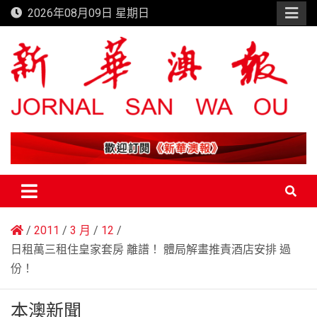
Skip
2026年08月09日 星期日
to
content
新華澳報
2011
3 月
12
日租萬三租住皇家套房 離譜！ 體局解畫推責酒店安排 過
份！
本澳新聞