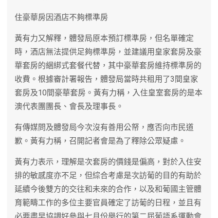
住豪華房因酒店不夠標準房
黃有力又解釋，體發局原本預訂標準房，但名單確定
時，酒店無法提供足夠標準房，並建議用皇家套房及豪
華套房的綑綁式套餐代替，其中豪華套房維持標準房的
收費。根據審計署報告，體發局當時共租用了3間皇家
套房及10間豪華套房。黃有力稱，入住皇室套房的是本
澳代表團團長、會長及理事長。
有傳媒問及體發局今次沒有善用公帑，應否向市民道
歉。黃有力稱，召開記者會是為了釋除公眾疑慮。
黃有力表示，理解是次套房的價錢是偏高，對於入住安
排的敏感度亦不足，但綜合考慮是次訪葡的目的有助於
延續今後雙方的交往和未來的合作，以及和葡國主管體
育範疇工作的多位主要官員確定了訪葡的日程，並且有
必要盡早協調好參與七月份舉行的第二屆葡語系運動會