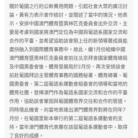
關於葡國之行的公幹費用問題，引起社會大眾的廣泛討
論，黃有力表示會作檢討，並簡述了當中的情況。他表
示，安排中國澳門體育暨奧林匹克委員會出外交流，主
要是考慮到國家將澳門定位為中國與葡語系國家交流和
合作的平臺，並希望協助該會剛上任的新領導層成員能
盡快融入到國際體育事務中。故此，繼1月份組織中國
澳門體育暨奧林匹克委員會前往北京拜會國家體育總局
及中國奧委會後，體育發展局於2月份，再次安排該會
前赴葡國拜訪主管體育事務的國務秘書、體育總署、葡
國奧委會、第二屆葡語系運動會組委會的領導和當地的
體育社團，發揮澳門作為葡語系國家交流和合作的平臺
作用，協助該會鞏固與葡國體育界交往和合作的管道。
同時借此機會，向當地表達出澳門體育界對將在同年7
月份，在葡國里斯本舉行的第二屆葡語系運動會的支
持。當年澳門體育代表團在該屆葡語系運動會中，取得
了良好的成績。