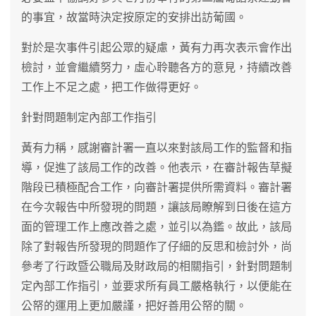
的事宜，故當時決定按原定的安排出訪葡國。
對於是次事件引起公眾的疑慮，黃有力再次表示會作出
檢討，並會繼續努力，虛心聆聽各方的意見，持續改善
工作上不足之處，把工作做得更好。
針對問題制定內部工作指引
黃有力稱，感謝審計署一直以來對該局工作的監督和指
導，促進了該局工作的改善。他表示，在審計報告草擬
階段已積極配合工作，向審計署提供所需資料。審計署
在今次報告中所發現的問題，讓該局瞭解到日後在這方
面的管理工作上應改善之處，並引以為鑑。故此，該局
除了對報告所發現的問題作了仔細的反思和檢討外，尚
參考了行政暨公職局及財政局的相關指引，針對問題制
定內部工作指引，並要求所有員工嚴格執行，以便能在
公帑的運用上更加嚴謹，把好善用公帑的關。