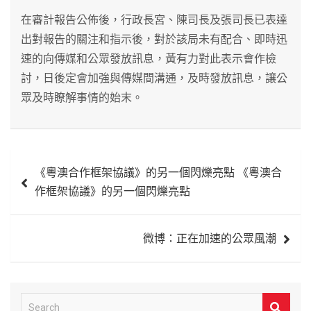
在審計報告公佈後，行政長宮、陳司長及張司長已表達
出對報告的關注和指示後，對於該局未有配合、即時迅
速的向傳媒和公眾發放訊息，黃有力對此表示會作檢
討，日後定會加強與傳媒間溝通，及時發放訊息，讓公
眾及時瞭解事情的始末。
文
《粵澳合作框架協議》的另一個閃爍亮點 《粵澳合
章
作框架協議》的另一個閃爍亮點
導
覽
微博：正在加速的公眾風潮
S