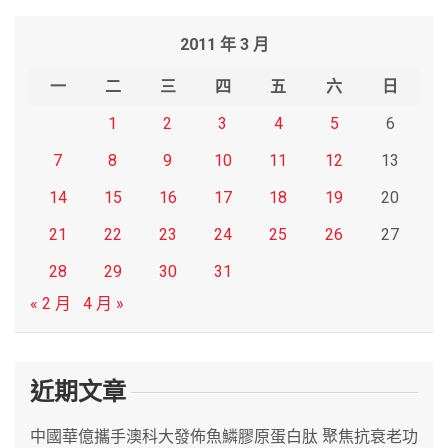
r
2011 年 3 月
c
h
一
二
三
四
五
六
日
1
2
3
4
5
6
7
8
9
10
11
12
13
14
15
16
17
18
19
20
21
22
23
24
25
26
27
28
29
30
31
« 2 月
4 月 »
近期文章
中國華億攜手澳科大發佈魚鱗膠原蛋白肽 聚焦抗衰老功