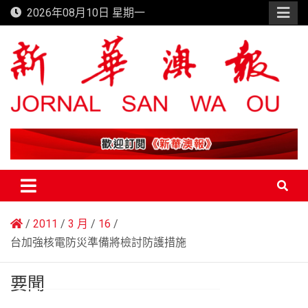
Skip
2026年08月10日 星期一
to
content
新華澳報
2011
3 月
16
台加強核電防災準備將檢討防護措施
要聞