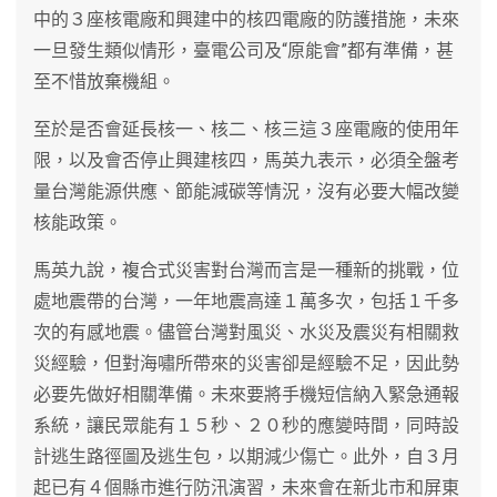
中的３座核電廠和興建中的核四電廠的防護措施，未來
一旦發生類似情形，臺電公司及“原能會”都有準備，甚
至不惜放棄機組。
至於是否會延長核一、核二、核三這３座電廠的使用年
限，以及會否停止興建核四，馬英九表示，必須全盤考
量台灣能源供應、節能減碳等情況，沒有必要大幅改變
核能政策。
馬英九說，複合式災害對台灣而言是一種新的挑戰，位
處地震帶的台灣，一年地震高達１萬多次，包括１千多
次的有感地震。儘管台灣對風災、水災及震災有相關救
災經驗，但對海嘯所帶來的災害卻是經驗不足，因此勢
必要先做好相關準備。未來要將手機短信納入緊急通報
系統，讓民眾能有１５秒、２０秒的應變時間，同時設
計逃生路徑圖及逃生包，以期減少傷亡。此外，自３月
起已有４個縣市進行防汛演習，未來會在新北市和屏東