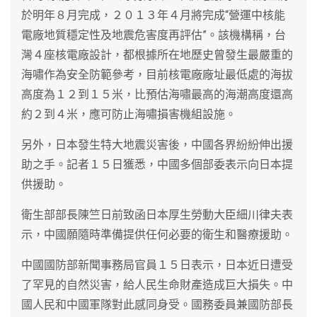
於明年８月完成，２０１３年４月將完成“營運中核能
電廠地質穩定性及地震危害度再評估”。該機構稱，台
灣４座核電廠設計，都根據所在地歷史曾發生最嚴重的
海嘯作為安全防範參考，目前核電廠廠址最低處的海拔
高度為１２到１５米，比預估海嘯最高的海潮高度還高
約２到４米，應可防止海嘯損害機組設施。
另外，日本發生特大地震災害後，中國各界紛紛伸出援
助之手。記者１５日獲悉，中國多個部委表示向日本提
供援助。
衛生部部長陳竺日前致函日本厚生勞動大臣細川律夫表
示，中國願隨時準備提供任何必要的衛生和醫療援助。
中國國防部新聞事務局官員１５日表示，日本近日遭受
了罕見的自然災害，給人民生命財產造成巨大損失。中
國人民和中國軍隊對此感同身受。國務委員兼國防部長