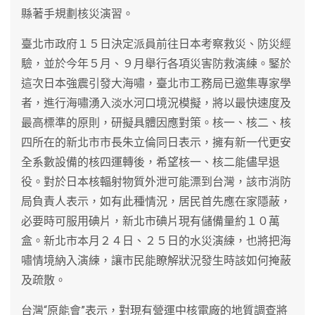
縣著手規劃核災演習。
臺北市政府１５日決定派員前往日本考察救災、防災經
驗，並於今年５月、９月舉行各項災害防救演練。鋻於
這次日本強震引發大海嘯，臺北市工務局已邀集專家學
者，進行海嘯湧入淡水河口境況模擬，將以最快速度及
最高標準的原則，研擬具體因應對策。核一、核二、核
四所在的新北市市長朱立倫同日表示，擁有新一代更安
全系數設備的核四運轉後，希望核一、核二能儘早退
役。對於日本核輻射物質外泄可能漂到台灣，該市消防
局負責人表示，如有此種情況，居民首先應在家隱蔽，
必要時可服用碘片，新北市碘片現有儲備量約１０萬
盒。新北市本月２４日、２５日的水災演練，也將把海
嘯情境納入演練，讓市民能瞭解狀況發生時該如何掩蔽
及疏散。
台灣“原能會”表示，對現有營運中核電廠的地質調查將