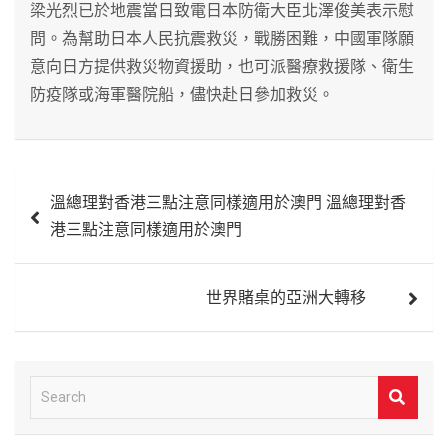
梁光烈已於地震當日致電日本防衛大臣北澤俊美表示慰
問。為幫助日本人民抗震救災，戰勝困難，中國軍隊願
意向日方提供救災物資援助，也可派醫療救援隊、衛生
防疫隊或海軍醫院船，儘快赴日參加救災。
文
溫總理對香港三點注意同樣適用於澳門 溫總理對香
章
港三點注意同樣適用於澳門
導
覽
世界賭桌的亞洲大轉移
S
e
a