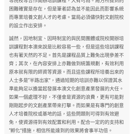
等院校等合作開辦培訓課程，大有可為。局方所提到的
困難確實是存在，但是筆者認為並不能因此而影響系統
而專業培養文創人才的考慮。當局必須儘快對文創院校
的設立作出安排。
誠然，因地制宜、因時制宜的與民間團體或院校開辦培
訓課程對本澳來說是比較容易一些，但是這些培訓課程
也有著天然的不足。首先是課程品質上難免出現參差不
齊；其次，在內容安排上亦難做到統籌規劃，有效利用
原本就有限的師資等資源。而且這些課程所培養出來的
人士多是“半路出家”，通過短期的培訓亦難以保證其水
準能夠足以擔當起發展本澳文化創意產業發展的大任。
如果一個處理不好，不僅會是資源的浪費，更有可能對
剛剛起步的文創產業帶來打擊。而如果是有專門的創意
人才培養院校或基地的話，這些問題則可得到有效避
免，使資源得到有效配置和利用。配合一定的的支持和
“孵化”措施，相信所能達到的效果將會事半功倍。