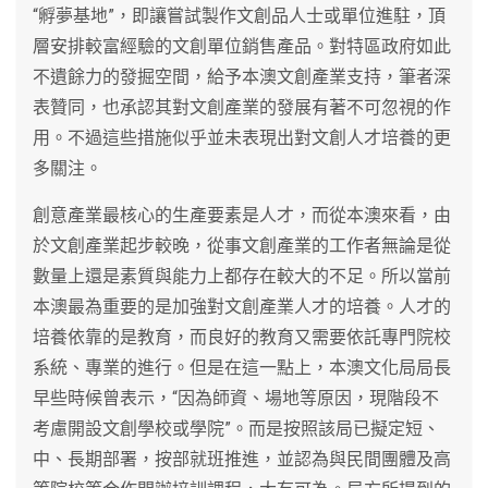
“孵夢基地”，即讓嘗試製作文創品人士或單位進駐，頂
層安排較富經驗的文創單位銷售產品。對特區政府如此
不遺餘力的發掘空間，給予本澳文創產業支持，筆者深
表贊同，也承認其對文創產業的發展有著不可忽視的作
用。不過這些措施似乎並未表現出對文創人才培養的更
多關注。
創意產業最核心的生產要素是人才，而從本澳來看，由
於文創產業起步較晚，從事文創產業的工作者無論是從
數量上還是素質與能力上都存在較大的不足。所以當前
本澳最為重要的是加強對文創產業人才的培養。人才的
培養依靠的是教育，而良好的教育又需要依託專門院校
系統、專業的進行。但是在這一點上，本澳文化局局長
早些時候曾表示，“因為師資、場地等原因，現階段不
考慮開設文創學校或學院”。而是按照該局已擬定短、
中、長期部署，按部就班推進，並認為與民間團體及高