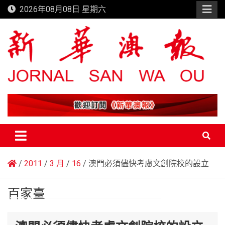
Skip
2026年08月08日 星期六
to
content
新華澳報
2011
3 月
16
澳門必須儘快考慮文創院校的設立
百家臺