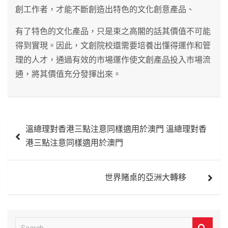
創工作者，才能不斷創造出特色的文化創意產品、
有了特色的文化產品，只是束之高閣的話其價值不可能
得到實現。因此，文創院校還需要培養出懂得運作和管
理的人才，通過有效的市場運作使文創產品投入市場流
通，將其價值充分發揮出來。
文
溫總理對香港三點注意同樣適用於澳門 溫總理對香
章
港三點注意同樣適用於澳門
導
覽
世界賭桌的亞洲大轉移
S