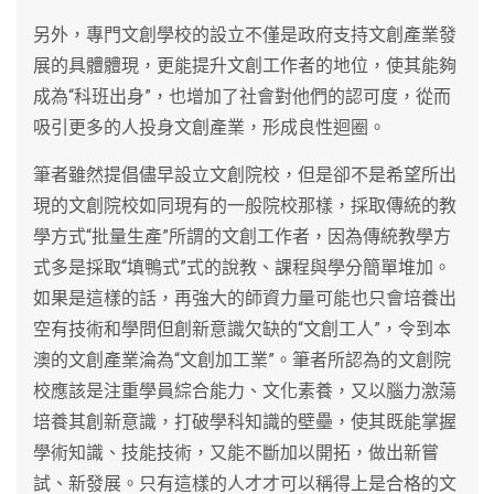
另外，專門文創學校的設立不僅是政府支持文創產業發
展的具體體現，更能提升文創工作者的地位，使其能夠
成為“科班出身”，也增加了社會對他們的認可度，從而
吸引更多的人投身文創產業，形成良性迴圈。
筆者雖然提倡儘早設立文創院校，但是卻不是希望所出
現的文創院校如同現有的一般院校那樣，採取傳統的教
學方式“批量生產”所謂的文創工作者，因為傳統教學方
式多是採取“填鴨式”式的說教、課程與學分簡單堆加。
如果是這樣的話，再強大的師資力量可能也只會培養出
空有技術和學問但創新意識欠缺的“文創工人”，令到本
澳的文創產業淪為“文創加工業”。筆者所認為的文創院
校應該是注重學員綜合能力、文化素養，又以腦力激蕩
培養其創新意識，打破學科知識的壁壘，使其既能掌握
學術知識、技能技術，又能不斷加以開拓，做出新嘗
試、新發展。只有這樣的人才才可以稱得上是合格的文