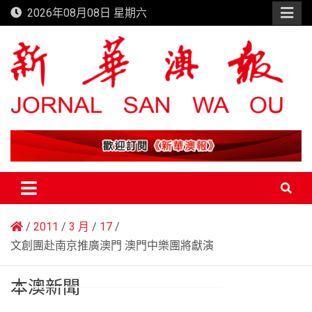
Skip
2026年08月08日 星期六
to
content
新華澳報
2011
3 月
17
文創團赴南京推廣澳門 澳門中樂團將獻演
本澳新聞