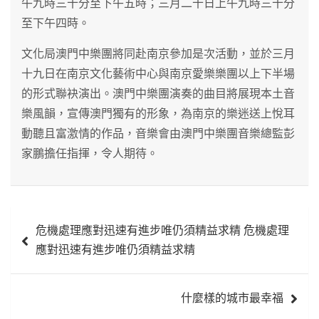
午九時三十分至下午五時；三月二十日上午九時三十分
至下午四時。
文化局澳門中樂團將同赴南京參加是次活動，並於三月
十九日在南京文化藝術中心與南京愛樂樂團以上下半場
的形式聯袂演出。澳門中樂團演奏的曲目將展現本土音
樂風韻，宣傳澳門獨有的形象，為南京的樂迷送上悅耳
動聽且富激情的作品，音樂會由澳門中樂團音樂總監彭
家鵬擔任指揮，令人期待。
文
危機處理應對迅速有進步唯仍須精益求精 危機處理
章
應對迅速有進步唯仍須精益求精
導
覽
什麼樣的城市最幸福