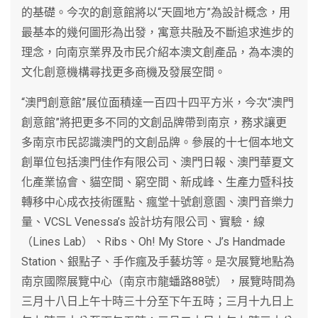
的基礎。今次的創意館將以“天圓地方”為設計概念，用
最基本的幾何圖形為出發，寓意共融及不斷追求進步的
理念，向南京業界及市民介紹本澳文創產品，為本澳的
文化創意機構尋找更多商機及發展空間。
“澳門創意館”展位面積達一百四十四平方米，今次“澳門
創意館”將把更多不同的文創品牌帶到南京，務求讓更
多南京市民認識澳門的文創品牌。參展的十七個本地文
創單位包括澳門佳作有限公司、澳門日報、澳門華夏文
化產業協會、貓空間、窮空間、新成峰、生產力暨科技
轉移中心成衣技術匯點、瘋堂十號創意園、澳門音樂力
量、VCSL Venessa’s 設計坊有限公司、實驗．線
（Lines Lab）、Ribs、Oh! My Store、J’s Handmade
Station、銀點子、手作瘋及手藝坊等。是次展覽地點為
南京國際展覽中心（南京市龍蟠路88號），展覽時間為
三月十八日上午十時三十分至下午五時；三月十九日上