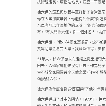
技術組組長、廣播站站長，這麼一干就是
徐六保的堅忍與執著甚至打動了台灣當局
你在大陸那麼辛苦，你能得到什麼?你這
汽車者阿以作為對你的嘉獎。”徐六保聽到
有。”有人間徐六保，你一個外省人，拋
徐六保說， “我小時候家裏很窮，念不起
又靠助學金念完大學。我深深懂得，黨和
21年來，徐六保從未向組織上提出過轉
回去，六過家鄉他也沒有回去。作為兒子
嘗不想全家團圓共享天倫之樂?何嘗不想
頌)給徐六保。
徐六保為什麼會對這個“囚禁”了他21年
徐六保道出了其中的隱情。1973年，徐
嶝。生活不便，加上醫療環境很差，一天