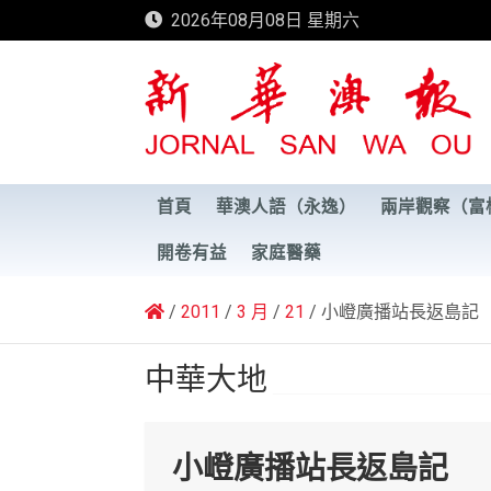
Skip
2026年08月08日 星期六
to
content
新華澳報
首頁
華澳人語（永逸）
兩岸觀察（富
開卷有益
家庭醫藥
2011
3 月
21
小嶝廣播站長返島記
中華大地
小嶝廣播站長返島記