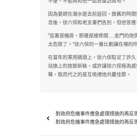
不便，不能再和他一起去重訪故地。
因為要趕在潮水退去前返回，敘舊的時間
念後，徐六保和老支書們告別，但他答應
“這裏是機房，那邊是維修間……金門的
太危險了。”徐六保的一番比劃讓在場的
在當年的軍用碼頭上，徐六保駐足了許久
站換上的旅遊新裝，或許讓徐六保極為感
聲，取而代之的是互嗚禮炮共慶佳節。
文
對政府危機事件應急處理措施的再反
章
對政府危機事件應急處理措施的再反
導