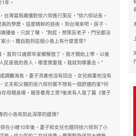
21年。
，台灣當局廣播對徐六保進行策反，“徐六保站長，
麼高的學歷，這麼精幹的技術，到台灣來吧。房子、
廣播後，只說了聲， “狗屁，想策反老子，門兒都沒
下家小，獨自跑到這個小島上有什麼意思?
書，直到12歲那年家鄉解放了，我才開始上學，以後
人民是我的恩人，哪里需要我，我就到哪裏去。”
業或調離海島，妻子流產他沒有回去，女兒病重他沒有
、丈夫和父親的徐六保何嘗不想有一個舒適的家?何
待在母親身邊，報答養育之恩?後來有人寫了篇《傻子
青春的小島有如此深厚的感情?
六保在小嶝10年後，妻子和女兒也隨同徐六保到了小
深夜，徐六保的二女兒病重，需要緊急送到大嶝救