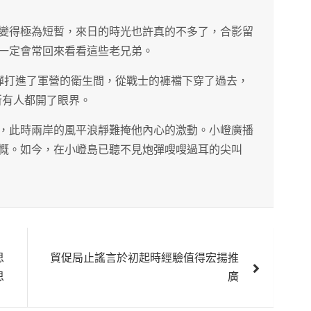
變得極為短暫，來日的時光也許真的不多了，合影留
一定會常回來看看這些老兄弟。
炮彈打進了軍營的衛生間，從戰士的褲襠下穿了過去，
所有人都開了眼界。
，此時兩岸的風平浪靜難掩他內心的激動。小嶝廣播
慨。如今，在小嶝島已聽不見炮彈嗖嗖過耳的尖叫
思
貿促局止謠言於初起時經驗值得宏揚推
思
廣