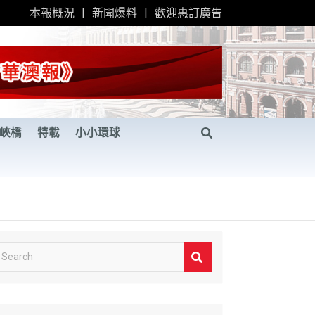
本報概況
新聞爆料
歡迎惠訂廣告
峽橋
特載
小小環球
S