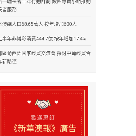
新一輪長者十年行動計劃 設四專責小組推動
長者服務
本澳總人口68.65萬人 按年增加600人
上半年非博彩消費444.7億 按年增加17.4%
灣區葡西語國家經貿交流會 探討中葡經貿合
作新路徑