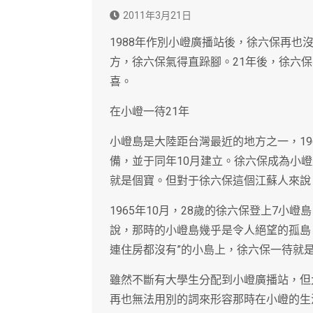
2011年3月21日
1988年作別小嶝廣播站後，徐六保再
方，徐六保氣得直跺腳。21年後，徐六
喜。
在小嶝一待21年
小嶝島是大陸距台灣最近的地方之一，19
備，並于同年10月建立。徐六保成為小
就是個寶。但對于徐六保這個江蘇人來說
1965年10月，28歲的徐六保登上7
說，那時的小嶝島幾乎是令人絕望的孤島
連住房都沒有”的小島上，徐六保一待就是
雖然不斷有大學生分配到小嶝廣播站，但
再也無法用別的詞來形容那時在小嶝的生