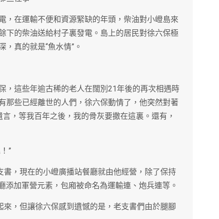
電，在運輸不便和資源緊缺的年頭，柴油對小嶝島來
餘下的柴油送給村子裏發電。島上的居民對徐六保極
，真的就是“魚水情”。
保，這些年逾古稀的老人在闊別21年後的再次相遇時
有那些已經離世的人們，徐六保動情了，他突然對著
下遺言，等我百年之後，我的骨灰要撒在這裏。還有，
！”
任支書，現在的小嶝廣播站餐廳就由他經營，除了保持
餐廳添加軍營元素，包廂被命名為運輸連、炮兵連等。
喊起來，但讓徐六保感到遺憾的是，老支書們由於腿腳