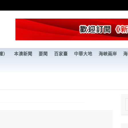
權）
本澳新聞
要聞
百家臺
中華大地
海峽兩岸
海
e
a
r