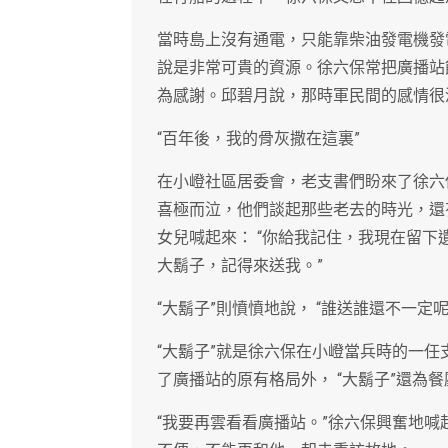
當時島上沒有通電，只能靠柴油發電機發
說是非常可貴的資源。徐六保常把廣播站
為感謝。邱碧月說，那時軍民間的感情很深
“百年後，我的骨灰撒在這裏”
在小嶝社區居委會，老支書們盼來了徐六
喜極而泣，他們談起那些老去的時光，還
女兒喊起來： “你給我記住，我現在留
大鬍子，記得來送我。”
“大鬍子”則憤憤地說， “誰送誰還不一定呢
“大鬍子”就是徐六保在小嶝當兵時的一
了廣播站的原有格局外， “大鬍子”還為
“我要再雲看看廣播站。”徐六保興奮地