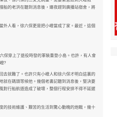
撐船的老洪在聽到消息後，連夜趕到廣播站宿舍，將
當外人看，徐六保更是把小嶝當成了家。最近，這個
徐六保穿上了退役時發的軍裝重登小島。也許，有人會
嶝?
回去就難了。也許只有小嶝人和徐六保才明白這裏的
地就在碼頭等候他。幾個老書記聽到消息後，堅決要
風對行船航道造成了破壞，整個行程安排不得不延遲
度的技術維護、艱苦的生活到驚心動魄的炮戰，幾十