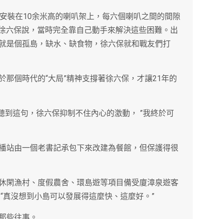
規格安裝在10余米高的喇叭架上，每六個喇叭之間的間隙
”徐六保說，當時完全靠自己動手來解決這些困難。出
就是個孤島，缺水、缺食物，徐六保就和戰友們打
那個時代的“大局”精神支撐著徐六保，才讓21年的
”聽到這句，徐六保抑制不住內心的激動， ”我終於可
播站由一個老書記承包下來改建為餐館，但保護得很
休閑漁村、度假農舍、環島遊等項目備受廈漳泉遊客
“真沒想到小島可以發展得這麼快、這麼好。”
那些往事。