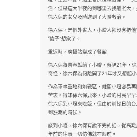
治。但是這大半夜的到哪里去找船老大，
徐六保的女兒及時送到了大嶝救治。
徐六保，是個外省人，小嶝人卻沒有把他
“傻子”想家了。
重返時，廣播站變成了餐館
徐六保將青春獻給了小嶝，時隔21年，
奇怪，徐六保為何離開了21年才又想起小
作為軍事重地和炮戰區，離開小嶝容易再
苦衷。得知徐六保要來，小嶝的村民早早
徐六保到小嶝來吃飯，但由於前幾日的台
到漲潮的時候。
談到小嶝，徐六保有說不完的話，從高難
年前的往事一切仿佛就在眼前。