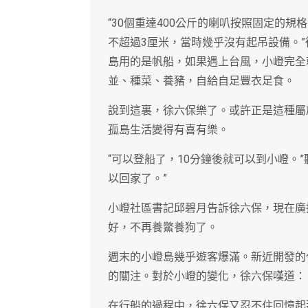
“30個重達400公斤的喇叭按照固定的
不超過3厘米，當時幾乎沒有起吊設備。
島用的是帆船，如果遇上台風，小嶝完全
並、種菜、養豬，自給自足豐衣足食。
說到這裏，徐六保樂了。或許正是這種屬於
孤島生活變得有喜有樂。
“可以登船了，10分鐘後就可以到小嶝。
以回家了。”
小嶝社區書記邱碧月告訴徐六保，現在廣
好，不再養鱉養狗了。
週末的小嶝島幾乎遊客爆滿。新近開發的
的關注。對於小嶝的變化，徐六保嘆道： 
在行船的過程中，徐六保又忍不住回憶起