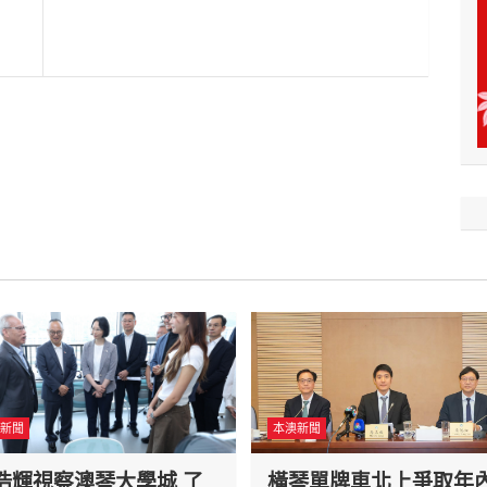
新聞
本澳新聞
浩輝視察澳琴大學城 了
橫琴單牌車北上爭取年