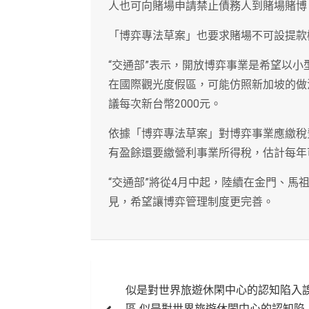
人也可向賭場申請禁止債務人到賭場賭博
「博弈專法草案」也要求賭場不可設提款
“交通部”表示，開放博弈事業是希望以
在國際觀光度假區，可能仿照新加坡的做
議每次新台幣2000元。
依據「博弈專法草案」對博弈事業應繳稅
有盈餘還要繳營利事業所得稅，估計每年
“交通部”將從4月中起，陸續在金門、
見，希望讓博弈管理制度更完善。
文
似是對世界旅遊休閑中心的認知陷入
章
區 似是對世界旅遊休閑中心的認知陷