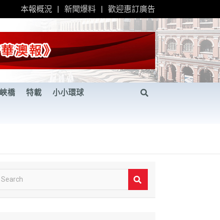
本報概況
新聞爆料
歡迎惠訂廣告
峽橋
特載
小小環球
S