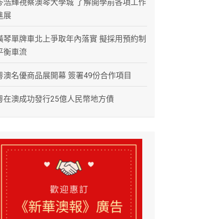
岑浩輝視察澳琴大學城 了解開學前各項工作
進展
橫琴單牌車北上爭取年內落實 擬採用預約制
平衡車流
粵澳名優商品展開幕 簽署49份合作項目
粵在澳成功發行25億人民幣地方債