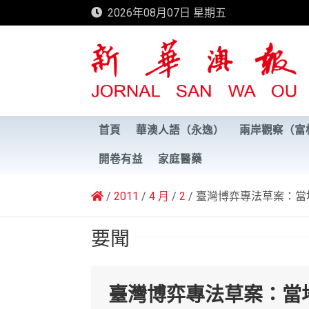
Skip
2026年08月07日 星期五
to
content
新華澳報
首頁
華澳人語（永逸）
兩岸觀察（富
開卷有益
家庭醫藥
2011
4 月
2
臺灣博弈專法草案：當
要聞
臺灣博弈專法草案：當