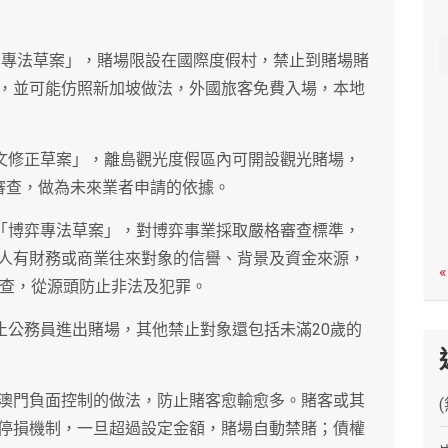
c
h
博弈專法草案」，賭場限設在國際度假村，禁止到賭場賭
，並可能仿照新加坡做法，外國旅客免費入場，本地
條文修正草案」，離島觀光度假區內可開設觀光賭場，
審查，做為未來業者申請的依據。
的「博弈專法草案」，對博弈事業採取嚴格審查標準，
人有財務或商業往來對象的信譽、背景及資金來源，
«
調查，從源頭防止非法及犯罪。
止公務員進出賭場，其他禁止對象還包括未滿20歲的
澳門負面控制的做法，防止賭客愈輸愈多。賭客或其
停損機制，一旦超過設定金額，賭場自動禁賭；債權