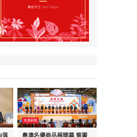
本澳新聞
內落
粵澳名優商品展開幕 簽署