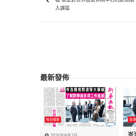
導
入誤區
覽
最新發佈
每日報章
本澳
岑
2026年8月7日