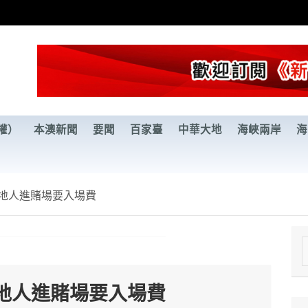
權）
本澳新聞
要聞
百家臺
中華大地
海峽兩岸
海
地人進賭場要入場費
e
a
地人進賭場要入場費
r