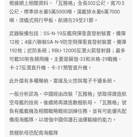
根據網上相關資料，「瓦雅格」全長302公尺，寬70.5
公尺，標準排水量5萬5000噸，滿載排水量6萬7000
噸，滑橇式飛行甲板，航速在29至31節。
武器裝備包括：SS-N-19反艦飛彈垂直發射裝置，備彈
12枚；4座六聯裝SA-N-9防空飛彈垂直發射裝置，備彈
192枚；近防系統；RBU-12000反潛火箭發射器；最多
可載50架各類飛機，主要是蘇愷-33和米格-29戰機、
卡-27反潛直升機、卡-31預警直升機。
此外還有多種聲納，雷達及火控與電子干擾系統。
一般分析認為，中國經由改裝「瓦雅格」號取得建造航
空母艦的技術，後續將再建造數艘航母。「瓦雅格」號
負有艦載機及相關戰略戰術訓練任務，並有可能優先配
備南海艦隊，以增強中國保護石油運輸線的能力。
首艘航母恐配南海艦隊