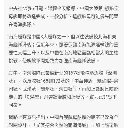
中央社北京6日電，媒體今天報導，中國大陸第1艘航空
母艦即將改造完成，一般分析，這艘航母可能優先配置
在南海艦隊。
南海艦隊是中國3大艦隊之一，但以往裝備較北海和東
海艦隊滯後；但近年來，隨著保護南海能源運輸線的重
要性大幅上升，以及中國在南海地區面臨相當大的主權
挑戰，使解放軍開始致力加強南海艦隊裝備。
其中，南海艦隊已裝備新型的167號飛彈驅逐艦「深圳
號」，以及舷號168到172號的「中華神盾」驅逐艦─廣
州號、武漢號、蘭州號、海口號等，再加上數艘具隱形
能力的「054型」飛彈護衛艦和潛艇等，實力已非吳下
阿蒙。
網路上有資訊指出，中國首艘航母船體的艙室已改為全
封閉設計，「尤其適合炎熱的南海海域」，加上護衛航