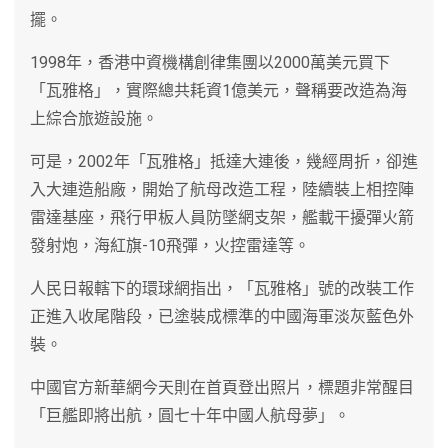
擺。
1998年，香港中資機構創律集團以2000萬美元買下
「瓦雅格」，實際總共耗資1億美元，聲稱要改造為海
上綜合旅遊設施。
可是，2002年「瓦雅格」抵達大連後，幾經周折，卻進
入大連造船廠，開始了航母改造工程，陸續裝上相控陣
雷達基座，飛行甲板人員防墜網支架，艦載干擾彈火箭
發射炮，海紅旗-10飛彈，火控雷達等。
人民日報轄下的環球網指出，「瓦雅格」號的改裝工作
正進入收尾階段，已塗裝成標準的中國海軍淡灰藍色外
裝。
中國官方新華網今天則在首頁登出照片，標題非常醒目
「巨艦即將出航，圓七十年中國人航母夢」。