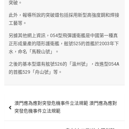
突破。
此外，報導所說的突破還包括採用新型高強度鋼和焊接
工藝等。
另據其他網上資訊，054型飛彈護衛艦是中國第一種真
正形成量產的隱形護衛艦，舷號525的首艦於2003年下
水，命名「馬鞍山號」。
之後的基本型還有舷號526的「溫州號」，改進型054A
的首艦529「舟山號」等。
文
澳門應為應對突發危機事件立法規範 澳門應為應對
章
突發危機事件立法規範
導
覽