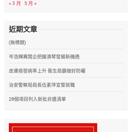
« 3 月
5 月 »
近期文章
(無標題)
岑浩輝冀閩企把握澳琴發展新機遇
皮膚癌發病率上升 衛生局籲做好防曬
治安警察局局長伍素萍宣誓就職
28個項目列入新批非遺清單