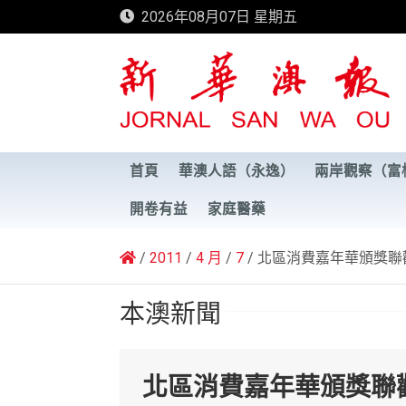
Skip
2026年08月07日 星期五
to
content
新華澳報
首頁
華澳人語（永逸）
兩岸觀察（富
開卷有益
家庭醫藥
2011
4 月
7
北區消費嘉年華頒獎聯
本澳新聞
北區消費嘉年華頒獎聯