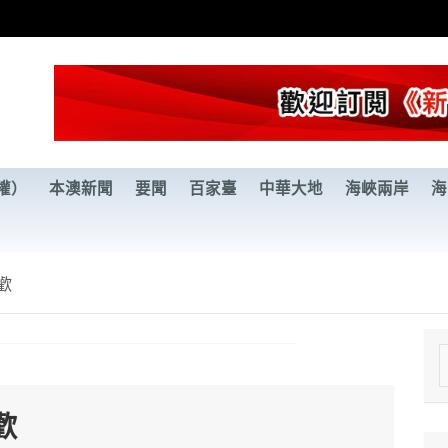
權）
本澳新聞
要聞
百家臺
中華大地
海峽兩岸
海
歡
e
a
歡
r