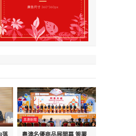
本澳新聞
內落
粵澳名優商品展開幕 簽署