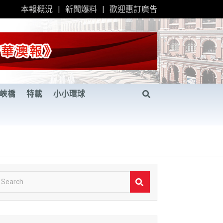
本報概況
新聞爆料
歡迎惠訂廣告
峽橋
特載
小小環球
S