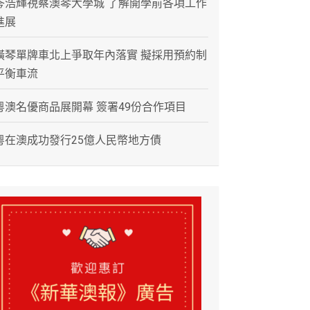
岑浩輝視察澳琴大學城 了解開學前各項工作
進展
橫琴單牌車北上爭取年內落實 擬採用預約制
平衡車流
粵澳名優商品展開幕 簽署49份合作項目
粵在澳成功發行25億人民幣地方債