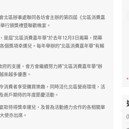
c
h
會北區辦事處聯同各坊會主辦的第四屆《北區消費嘉
晚舉行頒獎禮暨聯歡晚宴。
是屆“北區消費嘉年華”於去年12月3日揭幕，閉幕
各個獎項幸運兒。每年舉辦的“北區消費嘉年華”有賴
政府的支援，會方會繼續努力將“北區消費嘉年華”辦
越來越多優惠。
«
令消費者享受購買樂趣，同時活化北區營商環境，活
及商戶期待的年度節慶活動。
宴款待得獎幸運兒，及曾為活動通力合作的各相關單
善大使亦出席。