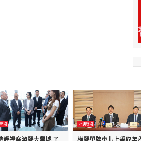
新聞
本澳新聞
浩輝視察澳琴大學城 了
橫琴單牌車北上爭取年