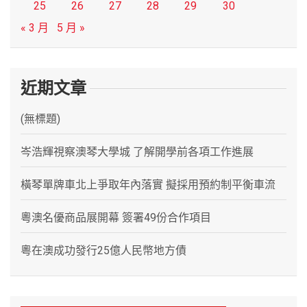
25
26
27
28
29
30
« 3 月
5 月 »
近期文章
(無標題)
岑浩輝視察澳琴大學城 了解開學前各項工作進展
橫琴單牌車北上爭取年內落實 擬採用預約制平衡車流
粵澳名優商品展開幕 簽署49份合作項目
粵在澳成功發行25億人民幣地方債