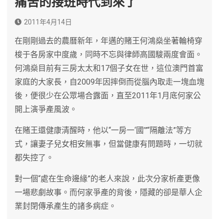
痛苦的接班時代到來了
2011年4月14日
在剛剛過去的農曆新年，年邁的賭王何鴻燊坐著輪椅穿
梭于各房家中度歲，同時不忘與律師高國駿兩度會面。
何鴻燊目前有三房太太和17個子女在世，這位澳門首富
家庭的大家長，自2009年因摔倒而從腦內取走一塊血塊
後，便很少在公眾場合露面，直至2011年1月底何家公
開上演爭產風波。
在賭王還健康清醒時，他以“一房一‘國’”“隔離法”等方
式，讓妻子兒女相安無事，但當健康有問題時，一切就
都失控了。
對一個“處在生命邊緣”的老人來說，此次分家析產更像
一場悲劇故事。而何家爭產的背後，隱藏的卻是華人企
業封閉傳承產生的諸多病症。