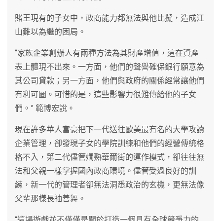
賭王現有的子女中，政商能力都無法與他比擬，造成江
山難以為繼的困局。
“家族企業創辦人有兩種方法為其財產增值，這在資產
表上體現不出來。一方面，他們的聲譽確保銀行願意為
其公司貸款；另一方面，他們與政府的關係經常讓他們
有利可圖。可惜的是，這些影響力很難傳給他的子女
們。” 範博宏說。
現在許多華人富豪把下一代送往歐美最有名的大學攻讀
企業管理，卻發現子女的學院訓練和他們的經營傳統格
格不入，第二代儘管嫺熟華爾街的運作模式，卻往往無
法和父親一樣掌握國內政商環境。儘管受過良好的訓
練，新一代的管理者卻無法洞悉政治的玄機，更無法像
父輩那樣長袖善舞。
“這場遊戲並不僅僅是關於打造一個具有全球競爭力的