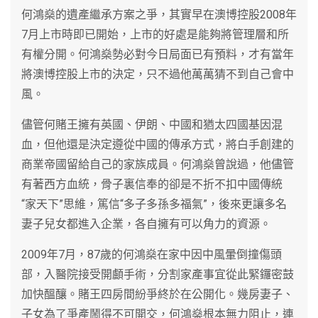
何鴻燊的遺產繼承方案之爭，其實早在澳博控股2008年
7月上市時即已開始，上市的好處是能夠將管理層和所
有權分開。何鴻燊勢必對今日局面已有預料，才有當年
將澳博控股上市的決定，只不過他萬萬猜不到自己會中
風。
儘管何賭王擁有英國、伊朗、中國和猶太四國基因混
血，但他還是決定遵從中國的傳承方式，將白手創建的
商業帝國留給自己的家族成員。何鴻燊曾說過，他儘管
有著西方血統，骨子裏信奉的卻是不折不扣中國傳統
“家天下”思維，篤信“多子多孫多福氣”，後來更讓多名
妻子兒女都進入企業，各自擁有可以角力的資源。
2009年7月，87歲的何鴻燊在家中因中風暈倒撞傷頭
部，入醫院接受開顱手術，分割家產事宜從此緊鑼密鼓
加快醞釀。賭王四房間紛爭終於在公開化。幾房妻子、
子女為了爭產鬧得不可開交，何鴻燊根本無力阻止，連