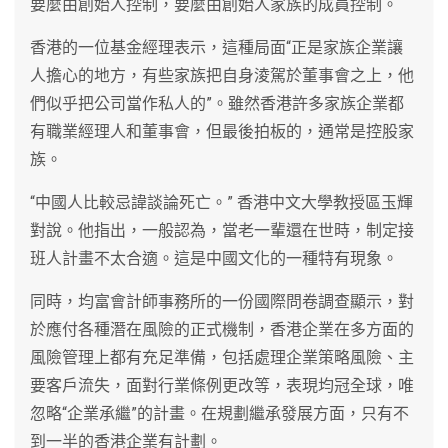
要麼由創始人控制，要麼由創始人家族的成員控制。
香港的一位基金經理表示，這種局面“正是家族企業讓
人擔心的地方，有些家族把自身淩駕於董事會之上，他
們似乎把公司當作私人的”。雖然香港許多家族企業都
有職業經理人和董事會，但最後拍板的，通常是控股家
族。
“中國人比較忌諱談論死亡。” 香港中文大學教授區玉輝
對說。他指出，一般認為，當老一輩還在世時，制定接
班人計畫不太合適。這是中國文化的一種特有現象。
同時，均富會計師事務所的一份國際問卷調查顯示，對
於應付各種潛在風險的正式機制，香港企業在多方面的
風險管理上都有充足準備，包括處理企業策略風險、主
要客戶流失，面對行業條例更改等，表現均冠全球，唯
忽略“企業承繼”的計畫。在規劃繼承發展方面，只有不
到一半的香港企業有計劃。