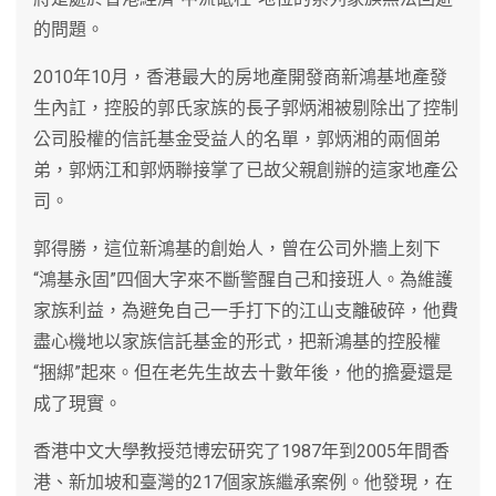
的問題。
2010年10月，香港最大的房地產開發商新鴻基地產發
生內訌，控股的郭氏家族的長子郭炳湘被剔除出了控制
公司股權的信託基金受益人的名單，郭炳湘的兩個弟
弟，郭炳江和郭炳聯接掌了已故父親創辦的這家地產公
司。
郭得勝，這位新鴻基的創始人，曾在公司外牆上刻下
“鴻基永固”四個大字來不斷警醒自己和接班人。為維護
家族利益，為避免自己一手打下的江山支離破碎，他費
盡心機地以家族信託基金的形式，把新鴻基的控股權
“捆綁”起來。但在老先生故去十數年後，他的擔憂還是
成了現實。
香港中文大學教授范博宏研究了1987年到2005年間香
港、新加坡和臺灣的217個家族繼承案例。他發現，在