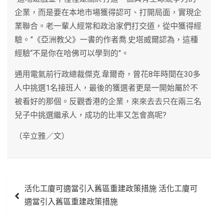
企業，而是要在本地市場獲得認可、打開局面，實現企
業聯合。老一輩人經常和政治家們打交道，從中獲得經
驗。”《亞洲教父》一書的作者喬.史塔威爾認為，這種
經驗“不是你在哈佛可以學到的”。
通用電氣前行政總裁傑克.韋爾奇，曾花8年時間在30多
人中挑選1名接班人，最後的獲選者更是一開始屬於不
被看好的那個。反觀香港的企業，來來去去只在兩三名
兒子中挑選繼承人，成功的比率又怎會高呢?
（辛立雅／文）
文
活化工廈可適當引入舊區重建政策措施 活化工廈可
章
適當引入舊區重建政策措施
導