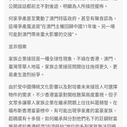
公開談話都前言不對後語，明顯為人所操控擺佈。
何家爭產甚至驚動了澳門特區政府。甚至有聲音認為，
這場爭產風波是“在澳門主權回歸中國11年後，另一場
可能對澳門帶來重大影響的交接”。
並非個案
家族企業接班是一種全球性現象，不過在香港、澳門、
臺灣等華人地區，家族企業接班問題往往拖得更久、更
易產生激烈紛爭。
由於受中國傳統文化影響以及對培養未來接班人可選擇
物件的需求，不少香港富豪對開枝散葉高度重視。但子
女眾多讓華人家族企業在繼承問題上往往糾葛頻發。在
福布斯香港富豪榜中，有可能出現爭家產的富豪家族，
起碼還有十多個。如何繼承與分割他們名下的巨額財富
將是處於香港經濟“中流砥柱”地位的系列家族無法回避