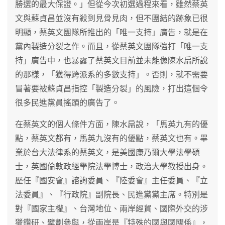
勝選的最大保證。」但從今次初選過程來看，雖然蔡英
文與蘇貞昌並沒有殺到見骨見肉，但不團結的跡象已很
明顯，蔡英文團隊所推出的「唯一支持」廣告，就是在
黨內製造分裂之作。而且，從蔡英文團隊強打「唯一支
持」廣告中，也暴露了蔡英文目前並未能像陳水扁所說
的那樣，「獲得跨派系的多數支持」。否則，就不需要
冒著要被蘇貞昌指控「製造分裂」的風險，打出這個令
很多民進黨員搖頭的廣告了。
在蔡英文的個人條件方面，陳水扁說，「馬英九有的優
點，蔡英文都有，馬英九沒有的優點，蔡英文也有。畢
業於台大法律系的蔡英文，是美國康乃爾大學法學碩
士，英國倫敦政經學院法學博士，政治大學教授出身。
歷任『國安會』諮詢委員、『陸委會』主任委員、『立
法委員』、『行政院』副院長、民進黨黨主席。特別是
對『國家主權』、台灣地位、兩岸經貿、國際外交的涉
獵鑽研、擘劃參與，從兩岸是『特殊的國與國關係』，