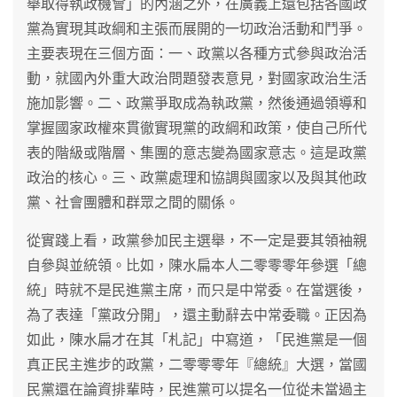
舉取得執政機會」的內涵之外，在廣義上還包括各國政
黨為實現其政綱和主張而展開的一切政治活動和鬥爭。
主要表現在三個方面：一、政黨以各種方式參與政治活
動，就國內外重大政治問題發表意見，對國家政治生活
施加影響。二、政黨爭取成為執政黨，然後通過領導和
掌握國家政權來貫徹實現黨的政綱和政策，使自己所代
表的階級或階層、集團的意志變為國家意志。這是政黨
政治的核心。三、政黨處理和協調與國家以及與其他政
黨、社會團體和群眾之間的關係。
從實踐上看，政黨參加民主選舉，不一定是要其領袖親
自參與並統領。比如，陳水扁本人二零零零年參選「總
統」時就不是民進黨主席，而只是中常委。在當選後，
為了表達「黨政分開」，還主動辭去中常委職。正因為
如此，陳水扁才在其「札記」中寫道，「民進黨是一個
真正民主進步的政黨，二零零零年『總統』大選，當國
民黨還在論資排輩時，民進黨可以提名一位從未當過主