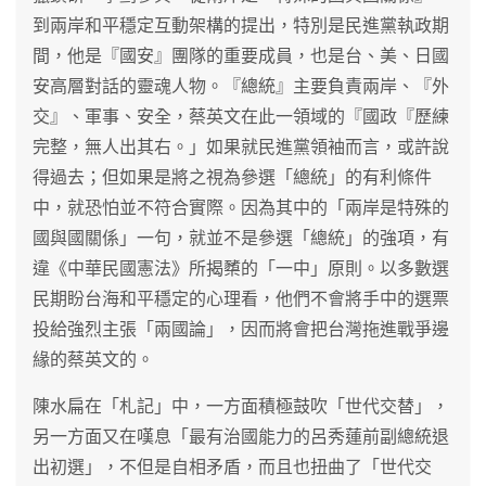
到兩岸和平穩定互動架構的提出，特別是民進黨執政期
間，他是『國安』團隊的重要成員，也是台、美、日國
安高層對話的靈魂人物。『總統』主要負責兩岸、『外
交』、軍事、安全，蔡英文在此一領域的『國政『歷練
完整，無人出其右。」如果就民進黨領袖而言，或許說
得過去；但如果是將之視為參選「總統」的有利條件
中，就恐怕並不符合實際。因為其中的「兩岸是特殊的
國與國關係」一句，就並不是參選「總統」的強項，有
違《中華民國憲法》所揭櫫的「一中」原則。以多數選
民期盼台海和平穩定的心理看，他們不會將手中的選票
投給強烈主張「兩國論」，因而將會把台灣拖進戰爭邊
緣的蔡英文的。
陳水扁在「札記」中，一方面積極鼓吹「世代交替」，
另一方面又在嘆息「最有治國能力的呂秀蓮前副總統退
出初選」，不但是自相矛盾，而且也扭曲了「世代交