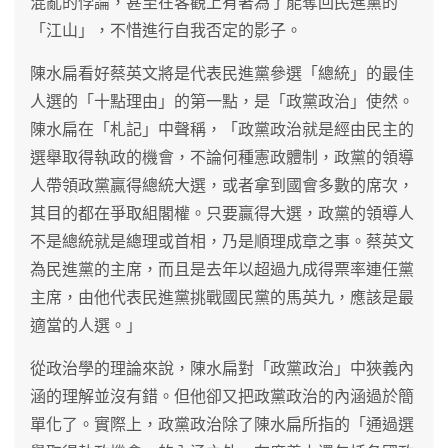
混亂的悖論，甚至在客觀上有著為了能奪回民進黨的
「江山」，不惜進行自我否定的影子。
陳水扁看好蔡英文將是代表民進黨參選「總統」的最佳
人選的「十點理由」的第一點，是「政黨政治」使然。
陳水扁在「札記」中聲稱，「政黨政治就是經由民主的
選舉取得執政的機會，不論何種憲政體制，政黨的領導
人帶領政黨贏得總統大選，或者拿到國會多數的席次，
其目的都在爭取組閣權。只要贏得大選，政黨的領導人
不是總統就是總理或首相，乃是順理成章之事。蔡英文
為民進黨的主席，而且是去年以超過九成得票率連任黨
主席，由他代表民進黨挑戰國民黨的馬英九，應該是最
適當的人選。」
從政治學的理論來說，陳水扁對「政黨政治」中狹義內
涵的理解並沒有錯。但他卻又把政黨政治的內涵過於簡
單化了。實際上，政黨政治除了陳水扁所指的「通過選