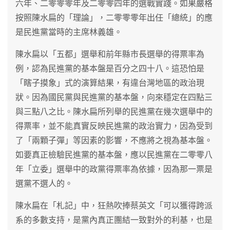
六年、二零零零年及二零零四年的選戰實踐。如果嚴格
按照陳水扁的「理論」，二零零零年出任「總統」的應
是民進黨當時的主席林義雄。
陳水扁以「五都」選舉和前年縣市長選舉的得票率為
例，認為民進黨的基本盤是百分之四十八。這恐怕是
「瞎子摸象」式的演算結果，有違台灣地區的政治現
狀。因為國民黨與民進黨的基本盤，向來穩定在四點三
與三點八之比。陳水扁所列舉的民進黨在幾次選舉中的
得票率，並不能真實反映民進黨的政治實力，因為受到
了「兩顆子彈」等因素的影響，不應將之視為基本盤。
如要真正檢驗民進黨的基本盤，應以民進黨在二零零八
年「立委」選舉中的政黨得票率為依據，因為那一票是
選黨不選人的。
陳水扁在「札記」中，狂熱吹捧蔡英文「可以獲得跨派
系的多數支持，是黨內真正團結一致對外的利基，也是