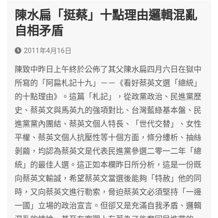
陳水扁「挺蔡」十點理由邏輯混亂
自相矛盾
2011年4月16日
陳致中昨日上午終於公佈了其父陳水扁四月六日在獄中
所寫的「阿扁札記十九」－－《看好蔡英文選「總統」
的十點理由》。這篇「札記」，從政黨政治、民進黨歷
史、蔡英文與馬英九的強項對比、台灣藍綠基本盤、民
進黨黨內團結、蔡英文個人特長、「世代交替」、女性
平權、蔡英文個人抗壓性等十個方面，條分縷析、抽絲
剝繭，均認為蔡英文是代表民進黨參選二零一二年「總
統」的最佳人選。這正如本欄昨日所分析，這是一份既
向蔡英文輸誠，希望蔡英文當選後能夠「特赦」他的同
時，又向蔡英文進行勒索，脅迫蔡英文必須堅持「一邊
一國」立場的政治宣言。但卻又是充滿自我矛盾、邏輯