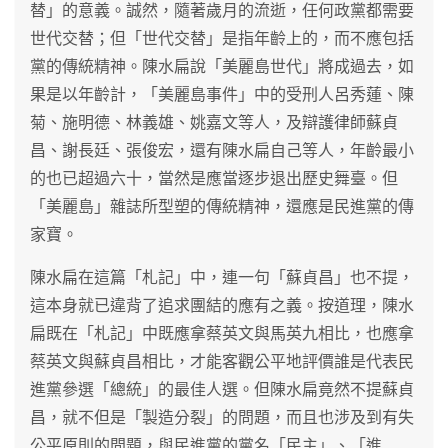
替」的意義。誠然，隨著歲月的流逝，任何政黨都需要
世代交替；但「世代交替」是指年齡上的，而不應包括
黨的傳統精神。陳水扁說「美麗島世代」將成過去，如
果是以年齡計，「美麗島事件」中的受刑人呂秀蓮、陳
菊、施明德、林義雄、姚嘉文等人，及辯護律師蘇貞
昌、謝長廷、張俊宏，還有陳水扁自己等人，年齡最小
的也已超過六十，當然是應當逐步退出歷史舞臺。但
「美麗島」雜誌所型塑的傳統精神，還應是民進黨的傳
家寶。
陳水扁在這篇「札記」中，連一句「蘇貞昌」也不提，
這本身就已違背了追求團結的應有之義。按道理，陳水
扁既在「札記」中既應拿蔡英文與馬英九相比，也應拿
蔡英文與蘇貞昌相比，才能客觀公平地評價誰是代表民
進黨參選「總統」的最佳人選。但陳水扁竟然不提蘇貞
昌，就不但是「製造分裂」的問題，而且也涉及到有失
公平原則的問題，與民進黨的黨名「民主」、「進