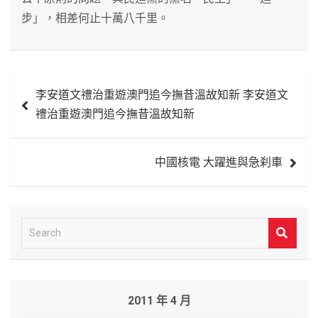
步」，相差何止十萬八千里。
文
李安道文禮治重遊澳門追今撫昔溫故知新 李安道文
章
禮治重遊澳門追今撫昔溫故知新
導
覽
中國核電 大躍進與急刹車
S
e
a
r
2011 年 4 月
c