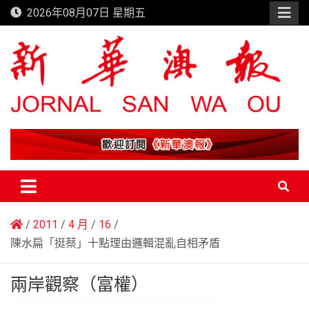
Skip
2026年08月07日 星期五
to
content
新華澳報
2011
4 月
16
陳水扁「挺蔡」十點理由邏輯混亂自相矛盾
兩岸觀察（富權）