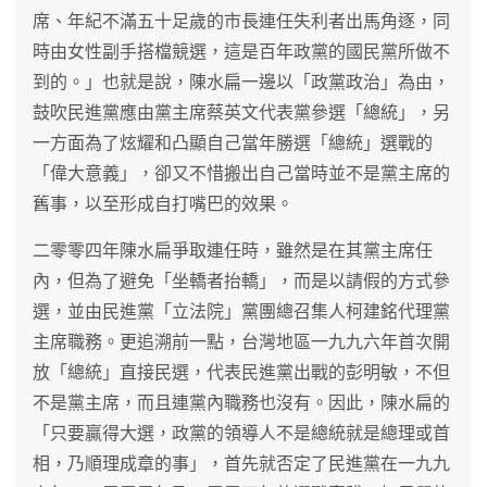
席、年紀不滿五十足歲的市長連任失利者出馬角逐，同
時由女性副手搭檔競選，這是百年政黨的國民黨所做不
到的。」也就是說，陳水扁一邊以「政黨政治」為由，
鼓吹民進黨應由黨主席蔡英文代表黨參選「總統」，另
一方面為了炫耀和凸顯自己當年勝選「總統」選戰的
「偉大意義」，卻又不惜搬出自己當時並不是黨主席的
舊事，以至形成自打嘴巴的效果。
二零零四年陳水扁爭取連任時，雖然是在其黨主席任
內，但為了避免「坐轎者抬轎」，而是以請假的方式參
選，並由民進黨「立法院」黨團總召集人柯建銘代理黨
主席職務。更追溯前一點，台灣地區一九九六年首次開
放「總統」直接民選，代表民進黨出戰的彭明敏，不但
不是黨主席，而且連黨內職務也沒有。因此，陳水扁的
「只要贏得大選，政黨的領導人不是總統就是總理或首
相，乃順理成章的事」，首先就否定了民進黨在一九九