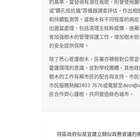
的基準，當發現有潛在風險，則會使用嚴
或“鑽孔抵抗儀”等儀器調查評估，作出
和持續監測等。當樹木有不同程度的病症
出適當處理，包括清理主枝幹腐爛、施藥
會加強樹木的管理保護工作，增加樹木抵
的安全提供保障。
除了悉心管護樹木，民署亦積極對公眾宣
愛護環境的意識，並對學校團體、其他政
樹木的工作有賴市民的配合與支持，市民
市民服務熱線2833 7676或電郵至decn
民合作齊心護樹，共同營造綠色城市。
文
特區政府似是宜建立類似政務會議的
章