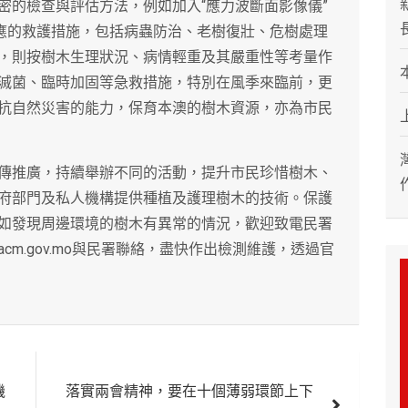
密的檢查與評估方法，例如加入“應力波斷面影像儀”
相應的救護措施，包括病蟲防治、老樹復壯、危樹處理
，則按樹木生理狀況、病情輕重及其嚴重性等考量作
滅菌、臨時加固等急救措施，特別在風季來臨前，更
抗自然災害的能力，保育本澳的樹木資源，亦為市民
傳推廣，持續舉辦不同的活動，提升市民珍惜樹木、
府部門及私人機構提供種植及護理樹木的技術。保護
如發現周邊環境的樹木有異常的情況，歡迎致電民署
@iacm.gov.mo與民署聯絡，盡快作出檢測維護，透過官
機
落實兩會精神，要在十個薄弱環節上下