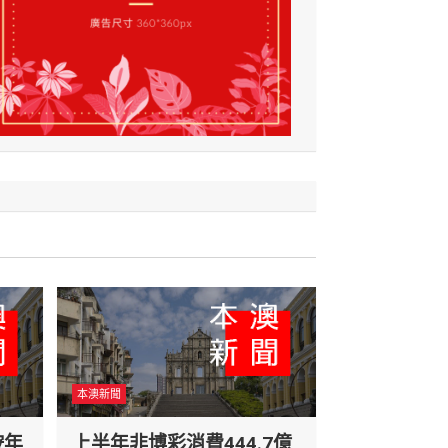
本澳新聞
按年
上半年非博彩消費444.7億