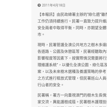
2011年4月18日
【本報訊】由民政總署主辦的“綠化週”
工作仍須持續進行。民署一直致力提升維
安全兩者中取得平衡，同時，亦期望全體
市。
現時，民署管護全澳公共地方之樹木多達
各道路、公園及休憩區等，民署經聽取內
影響程度等因素下，按實際情況需要將行
理維護系統”，以優化全澳公園、綠化區
案，以及未來樹木選種及養護策略的參考
之方式進行粗放式管理，但民署巡山人員
行山者的安全。
民署稱，署方一向重視澳門的樹木生長情
家交流，冀能護樹成蔭。民署樹木護理技