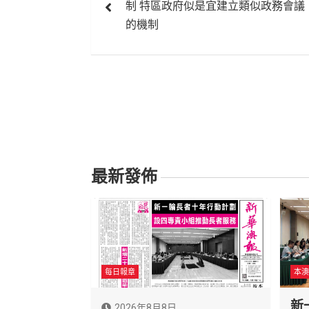
制 特區政府似是宜建立類似政務會議
導
的機制
覽
最新發佈
每日報章
本澳
新
2026年8月8日