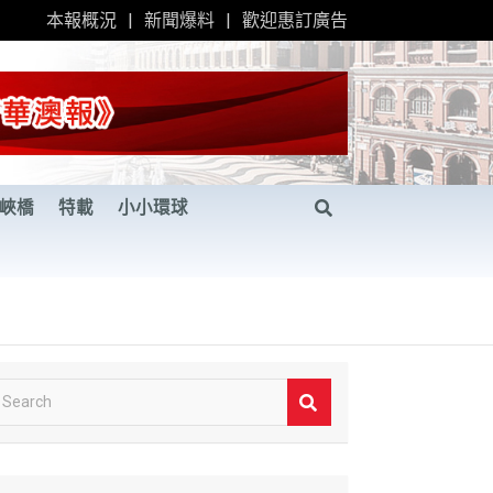
本報概況
新聞爆料
歡迎惠訂廣告
峽橋
特載
小小環球
S