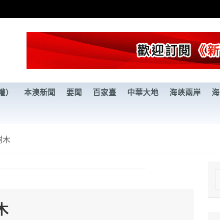
權）
本澳新聞
要聞
百家臺
中華大地
海峽兩岸
海
樹木
e
a
木
r