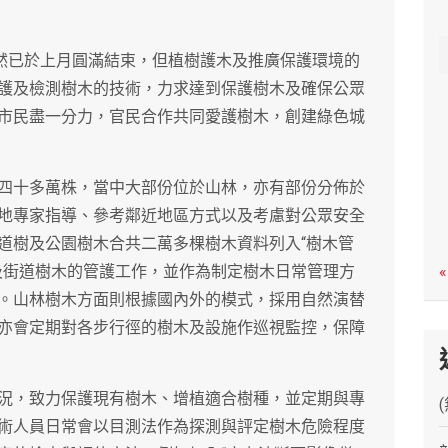
c
h
雖然已於上月圓滿結束，但植樹護木及推廣保護環境的
護及檢測樹木的技術，力求達到保護樹木及確保公眾
市民盡一分力，官民合作共同愛護樹木，創建綠色城
四十多萬株，當中大部份位於山林，亦有部份分佈於
地專家指導、參考鄰近地區方式以及考慮對公眾安全
道樹及公園樹木合共二萬多棵樹木資料列入“樹木管
及街道樹木的管護工作，並作為制定樹木日常管理方
«
。山林樹木方面則根據國內外的模式，採用自然演替
亦會定期對各步行徑的樹木及設施作巡視監控，保障
況，致力保護現有樹木、增植適合樹種，並定期與專
術人員日常會以目測法作為探測與評定樹木危險程度