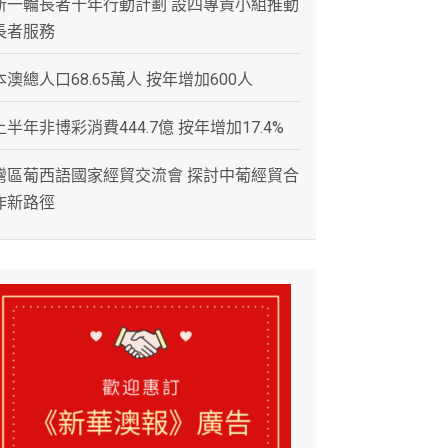
新一輪長者十年行動計劃 設四專責小組推動
長者服務
本澳總人口68.65萬人 按年增加600人
上半年非博彩消費444.7億 按年增加17.4%
灣區葡西語國家經貿交流會 探討中葡經貿合
作新路徑