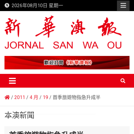
Skip
2026年08月10日 星期一
to
content
新華澳報
2011
4 月
19
首季旅遊物指急升成半
本澳新聞