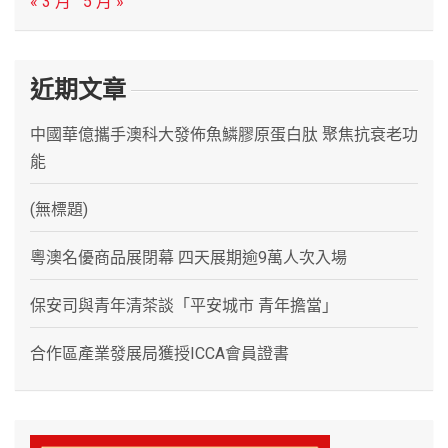
« 3 月
5 月 »
近期文章
中國華億攜手澳科大發佈魚鱗膠原蛋白肽 聚焦抗衰老功
能
(無標題)
粵澳名優商品展閉幕 四天展期逾9萬人次入場
保安司與青年清茶談「平安城市 青年擔當」
合作區產業發展局獲授ICCA會員證書