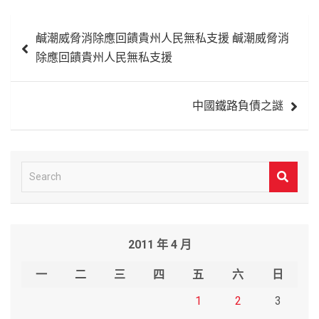
文
鹹潮威脅消除應回饋貴州人民無私支援 鹹潮威脅消
章
除應回饋貴州人民無私支援
導
覽
中國鐵路負債之謎
S
e
a
r
2011 年 4 月
c
h
一
二
三
四
五
六
日
1
2
3