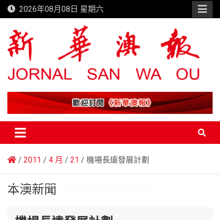
Skip
2026年08月08日 星期六
to
content
新華澳報
2011
4 月
21
機場長遠發展計劃
本澳新聞