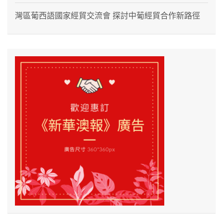
灣區葡西語國家經貿交流會 探討中葡經貿合作新路徑